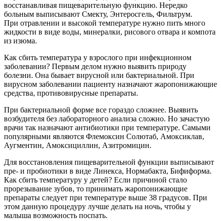
восстанавливая пищеварительную функцию. Нередко
больным выписывают Смекту, Энтеросгель, Фильтрум.
При отравлении и высокой температуре нужно пить много
жидкости в виде воды, минералки, рисового отвара и компота
из изюма.
Как сбить температура у взрослого при инфекционном
заболевании? Первым делом нужно выявить природу
болезни. Она бывает вирусной или бактериальной. При
вирусном заболевании пациенту назначают жаропонижающие
средства, противовирусные препараты.
При бактериальной форме все гораздо сложнее. Выявить
возбудителя без лабораторного анализа сложно. Но зачастую
врачи так назначают антибиотики при температуре. Самыми
популярными являются Флемоксин Солютаб, Амоксиклав,
Аугментин, Амоксициллин, Азитромицин.
Для восстановления пищеварительной функции выписывают
пре- и пробиотики в виде Линекса, Нормабакта, Бифиформа.
Как сбить температуру у детей? Если причиной стало
прорезывание зубов, то принимать жаропонижающие
препараты следует при температуре выше 38 градусов. При
этом данную процедуру лучше делать на ночь, чтобы у
малыша возможность поспать.