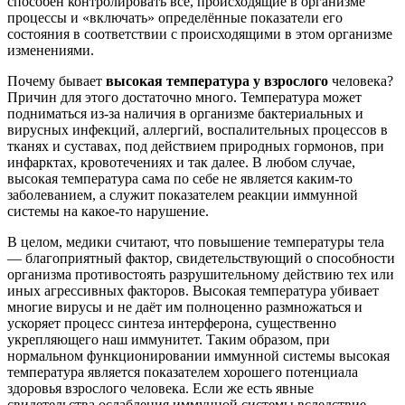
способен контролировать все, происходящие в организме
процессы и «включать» определённые показатели его
состояния в соответствии с происходящими в этом организме
изменениями.
Почему бывает
высокая температура у взрослого
человека?
Причин для этого достаточно много. Температура может
подниматься из-за наличия в организме бактериальных и
вирусных инфекций, аллергий, воспалительных процессов в
тканях и суставах, под действием природных гормонов, при
инфарктах, кровотечениях и так далее. В любом случае,
высокая температура сама по себе не является каким-то
заболеванием, а служит показателем реакции иммунной
системы на какое-то нарушение.
В целом, медики считают, что повышение температуры тела
— благоприятный фактор, свидетельствующий о способности
организма противостоять разрушительному действию тех или
иных агрессивных факторов. Высокая температура убивает
многие вирусы и не даёт им полноценно размножаться и
ускоряет процесс синтеза интерферона, существенно
укрепляющего наш иммунитет. Таким образом, при
нормальном функционировании иммунной системы высокая
температура является показателем хорошего потенциала
здоровья взрослого человека. Если же есть явные
свидетельства ослабления иммунной системы вследствие