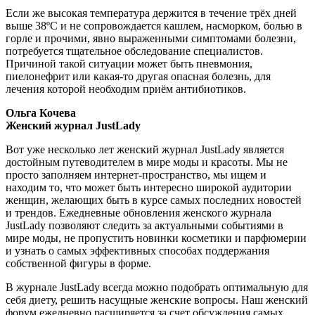
Если же высокая температура держится в течение трёх дней
выше 38ºС и не сопровождается кашлем, насморком, болью в
горле и прочими, явно выраженными симптомами болезни,
потребуется тщательное обследование специалистов.
Причиной такой ситуации может быть пневмония,
пиелонефрит или какая-то другая опасная болезнь, для
лечения которой необходим приём антибиотиков.
Ольга Кочева
Женский журнал JustLady
Вот уже несколько лет женский журнал JustLady является
достойным путеводителем в мире моды и красоты. Мы не
просто заполняем интернет-пространство, мы ищем и
находим то, что может быть интересно широкой аудитории
женщин, желающих быть в курсе самых последних новостей
и трендов. Ежедневные обновления женского журнала
JustLady позволяют следить за актуальными событиями в
мире моды, не пропустить новинки косметики и парфюмерии
и узнать о самых эффективных способах поддержания
собственной фигуры в форме.
В журнале JustLady всегда можно подобрать оптимальную для
себя диету, решить насущные женские вопросы. Наш женский
форум ежедневно расширяется за счет обсуждения самых