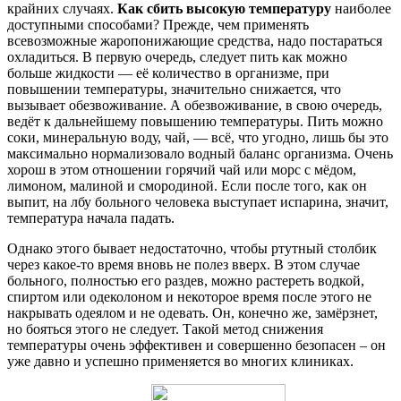
крайних случаях.
Как сбить высокую температуру
наиболее
доступными способами? Прежде, чем применять
всевозможные жаропонижающие средства, надо постараться
охладиться. В первую очередь, следует пить как можно
больше жидкости — её количество в организме, при
повышении температуры, значительно снижается, что
вызывает обезвоживание. А обезвоживание, в свою очередь,
ведёт к дальнейшему повышению температуры. Пить можно
соки, минеральную воду, чай, — всё, что угодно, лишь бы это
максимально нормализовало водный баланс организма. Очень
хорош в этом отношении горячий чай или морс с мёдом,
лимоном, малиной и смородиной. Если после того, как он
выпит, на лбу больного человека выступает испарина, значит,
температура начала падать.
Однако этого бывает недостаточно, чтобы ртутный столбик
через какое-то время вновь не полез вверх. В этом случае
больного, полностью его раздев, можно растереть водкой,
спиртом или одеколоном и некоторое время после этого не
накрывать одеялом и не одевать. Он, конечно же, замёрзнет,
но бояться этого не следует. Такой метод снижения
температуры очень эффективен и совершенно безопасен – он
уже давно и успешно применяется во многих клиниках.