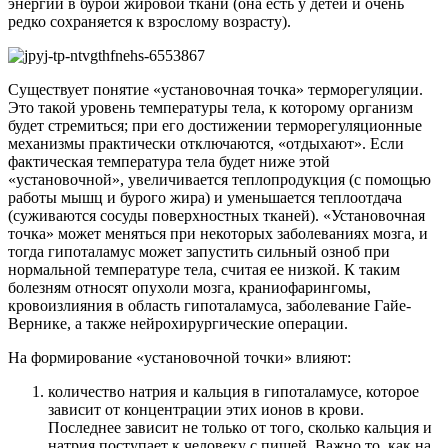
энергии в бурой жировой ткани (она есть у детей и очень
редко сохраняется к взрослому возрасту).
Существует понятие «установочная точка» терморегуляции.
Это такой уровень температуры тела, к которому организм
будет стремиться; при его достижении терморегуляционные
механизмы практически отключаются, «отдыхают». Если
фактическая температура тела будет ниже этой
«установочной», увеличивается теплопродукция (с помощью
работы мышц и бурого жира) и уменьшается теплоотдача
(суживаются сосуды поверхностных тканей). «Установочная
точка» может меняться при некоторых заболеваниях мозга, и
тогда гипоталамус может запустить сильный озноб при
нормальной температуре тела, считая ее низкой. К таким
болезням относят опухоли мозга, краниофарингомы,
кровоизлияния в область гипоталамуса, заболевание Гайе-
Вернике, а также нейрохирургические операции.
На формирование «установочной точки» влияют:
количество натрия и кальция в гипоталамусе, которое
зависит от концентрации этих ионов в крови.
Последнее зависит не только от того, сколько кальция и
натрия поступает к человеку с пищей. Важно то, как на