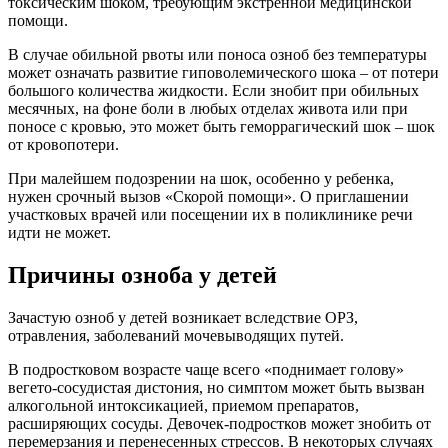
токсическим шоком, требующим экстренной медицинской
помощи.
В случае обильной рвоты или поноса озноб без температуры
может означать развитие гиповолемического шока – от потери
большого количества жидкости. Если знобит при обильных
месячных, на фоне боли в любых отделах живота или при
поносе с кровью, это может быть геморрагический шок – шок
от кровопотери.
При малейшем подозрении на шок, особенно у ребенка,
нужен срочный вызов «Скорой помощи». О приглашении
участковых врачей или посещении их в поликлинике речи
идти не может.
Причины озноба у детей
Зачастую озноб у детей возникает вследствие ОРЗ,
отравления, заболеваний мочевыводящих путей.
В подростковом возрасте чаще всего «поднимает голову»
вегето-сосудистая дистония, но симптом может быть вызван
алкогольной интоксикацией, приемом препаратов,
расширяющих сосуды. Девочек-подростков может знобить от
перемерзания и перенесенных стрессов. В некоторых случаях