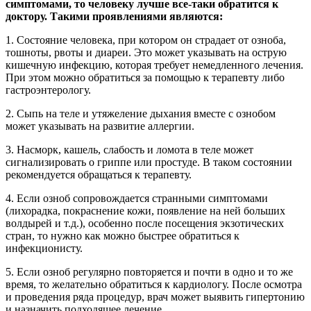
симптомами, то человеку лучше все-таки обратится к
доктору. Такими проявлениями являются:
1. Состояние человека, при котором он страдает от озноба,
тошноты, рвоты и диареи. Это может указывать на острую
кишечную инфекцию, которая требует немедленного лечения.
При этом можно обратиться за помощью к терапевту либо
гастроэнтерологу.
2. Сыпь на теле и утяжеление дыхания вместе с ознобом
может указывать на развитие аллергии.
3. Насморк, кашель, слабость и ломота в теле может
сигнализировать о гриппе или простуде. В таком состоянии
рекомендуется обращаться к терапевту.
4. Если озноб сопровождается странными симптомами
(лихорадка, покраснение кожи, появление на ней больших
волдырей и т.д.), особенно после посещения экзотических
стран, то нужно как можно быстрее обратиться к
инфекционисту.
5. Если озноб регулярно повторяется и почти в одно и то же
время, то желательно обратиться к кардиологу. После осмотра
и проведения ряда процедур, врач может выявить гипертонию
и назначить подходящее лечение.