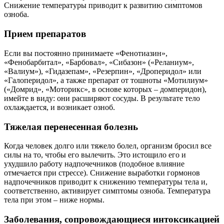
Снижение температуры приводит к развитию симптомов
озноба.
Прием препаратов
Если вы постоянно принимаете «Фенотиазин»,
«Фенобарбитал», «Барбовал», «Сибазон» («Реланиум»,
«Валиум»), «Гидазепам», «Резерпин», «Дроперидол» или
«Галоперидол», а также препарат от тошноты «Мотилиум»
(«Домрид», «Моторикс», в основе которых – домперидон),
имейте в виду: они расширяют сосуды. В результате тело
охлаждается, и возникает озноб.
Тяжелая перенесенная болезнь
Когда человек долго или тяжело болел, организм бросил все
силы на то, чтобы его вылечить. Это истощило его и
ухудшило работу надпочечников (подобное влияние
отмечается при стрессе). Снижение выработки гормонов
надпочечников приводит к снижению температуры тела и,
соответственно, активирует симптомы озноба. Температура
тела при этом – ниже нормы.
Заболевания, сопровождающиеся интоксикацией