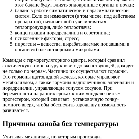
этот баланс будут влиять эндокринные органы и почки;
баланс в работе симпатической и парасимпатической
систем. Если он изменяется (в том числе, под действием
препаратов), начинает либо увеличиваться
теплопродукция, либо теплоотдача;
концентрации норадреналина и серотонина;
психогенные факторы, стресс;
пирогены – вещества, вырабатываемые попавшими в
организм болезнетворными микробами.
Команды с терморегуляторного центра, который сравнил
фактическую температуру крови с долженствующей, доходят
не только по нервам. Частично их осуществляют гормоны.
Это гормоны щитовидной железы, которые управляют
метаболизмом, а также гормоны надпочечников: адреналин и
норадреналин, управляющие тонусом сосудов. При
беременности на ранних сроках к ним «подключается»
прогестерон, который сдвигает «установочную точку»
немного вверх, чтобы обеспечить зародышу возможность
развиваться.
Причины озноба без температуры
Учитывая механизмы, по которым происходит