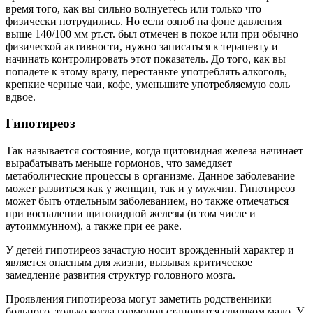
время того, как вы сильно волнуетесь или только что
физически потрудились. Но если озноб на фоне давления
выше 140/100 мм рт.ст. был отмечен в покое или при обычно
физической активности, нужно записаться к терапевту и
начинать контролировать этот показатель. До того, как вы
попадете к этому врачу, перестаньте употреблять алкоголь,
крепкие черные чаи, кофе, уменьшите употребляемую соль
вдвое.
Гипотиреоз
Так называется состояние, когда щитовидная железа начинает
вырабатывать меньше гормонов, что замедляет
метаболические процессы в организме. Данное заболевание
может развиться как у женщин, так и у мужчин. Гипотиреоз
может быть отдельным заболеванием, но также отмечаться
при воспалении щитовидной железы (в том числе и
аутоиммунном), а также при ее раке.
У детей гипотиреоз зачастую носит врожденный характер и
является опасным для жизни, вызывая критическое
замедление развития структур головного мозга.
Проявления гипотиреоза могут заметить родственники
больного, только когда гормонов становится слишком мало. У