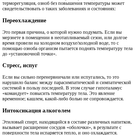
терморегуляция, озноб без повышения температуры может
свидетельствовать о таких заболеваниях и состояниях:
Переохлаждение
Это первая причина, о которой нужно подумать. Если вы
мерзнете в помещении в неотапливаемый сезон, или долгое
время провели на холодном воздухе/холодной воде, то с
помощью озноба организм пытается поднять температуру тела
до «установочной точки».
Стресс, испуг
Если вы сильно перенервничали или испугались, то это
нарушило баланс между парасимпатической и симпатической
системой в пользу последней. В этом случае гипоталамус
«командует» повысить температуру тела. Это явление
временное; кашлем, какой-либо болью не сопровождается.
Интоксикация алкоголем
Этиловый спирт, находящийся в составе различных напитков,
вызывает расширение сосудов «оболочки», в результате с
поверхности тела испаряется тепло, и оно охлаждается.