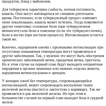
продуктов, блюд с майонезом.
Для туберкулеза характерна слабость, ночная потливость,
кашель. Они могут наблюдаться не слишком длительное
время. Постепенно, если туберкулезный процесс изменяет
свою локализацию, кашель может исчезать. Тогда появляются
другие симптомы: головные боли (при туберкулезном
менингите) или боли в пояснице (если это туберкулез почек),
боли в костях (при костном процессе). Интоксикация остается
такой же.
Конечно, ощущением озноба с признаками интоксикации при
отсутствии повышения температуры могут проявляться и
другие заболевания. Так, у мужчин это могут быть обострения
хронических заболеваний яичек, придатков яичка, простаты.
Но в этом случае на первый план будут выходить неприятные
ощущения в органах мошонки или нижних отделах живота,
нарушения мочеиспускания и эрекции.
У женщин озноб без температуры, сопровождающийся
интоксикацией, может сопровождать воспаление ткани
молочной железы (мастит) и лактостазы у кормящих. Так же
проявляется и рак молочной железы. Но при этом в
большинстве случаев на первый план выходит боль в грудной
железе.