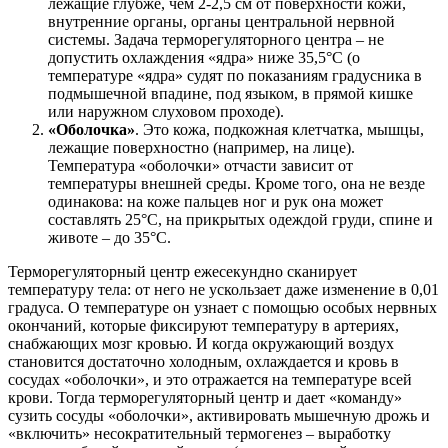
лежащие глубже, чем 2-2,5 см от поверхности кожи,
внутренние органы, органы центральной нервной
системы. Задача терморегуляторного центра – не
допустить охлаждения «ядра» ниже 35,5°C (о
температуре «ядра» судят по показаниям градусника в
подмышечной впадине, под языком, в прямой кишке
или наружном слуховом проходе).
«Оболочка»
. Это кожа, подкожная клетчатка, мышцы,
лежащие поверхностно (например, на лице).
Температура «оболочки» отчасти зависит от
температуры внешней среды. Кроме того, она не везде
одинакова: на коже пальцев ног и рук она может
составлять 25°C, на прикрытых одеждой груди, спине и
животе – до 35°C.
Терморегуляторный центр ежесекундно сканирует
температуру тела: от него не ускользает даже изменение в 0,01
градуса. О температуре он узнает с помощью особых нервных
окончаний, которые фиксируют температуру в артериях,
снабжающих мозг кровью. И когда окружающий воздух
становится достаточно холодным, охлаждается и кровь в
сосудах «оболочки», и это отражается на температуре всей
крови. Тогда терморегуляторный центр и дает «команду»
сузить сосуды «оболочки», активировать мышечную дрожь и
«включить» несократительный термогенез – выработку