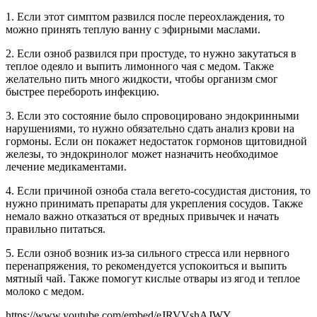
1. Если этот симптом развился после переохлаждения, то
можно принять теплую ванну с эфирными маслами.
2. Если озноб развился при простуде, то нужно закутаться в
теплое одеяло и выпить лимонного чая с медом. Также
желательно пить много жидкости, чтобы организм смог
быстрее перебороть инфекцию.
3. Если это состояние было спровоцировано эндокринными
нарушениями, то нужно обязательно сдать анализ крови на
гормоны. Если он покажет недостаток гормонов щитовидной
железы, то эндокринолог может назначить необходимое
лечение медикаментами.
4. Если причиной озноба стала вегето-сосудистая дистония, то
нужно принимать препараты для укрепления сосудов. Также
немало важно отказаться от вредных привычек и начать
правильно питаться.
5. Если озноб возник из-за сильного стресса или нервного
перенапряжения, то рекомендуется успокоиться и выпить
мятный чай. Также помогут кислые отвары из ягод и теплое
молоко с медом.
https://www.youtube.com/embed/eJRVVshAJWY