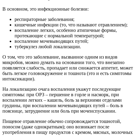
В основном, это инфекционные болезни:
респираторные заболевания;
кишечные инфекции (то, что называют отравлением);
воспаление легких, особенно атипичные формы,
протекающие с нормальной температурой;
воспаление мочевыводящих путей;
туберкулез любой локализации.
О том, что это заболевание, вызванное одним из видов
микробов, можно думать на основании того, что внезапно
появляется слабость, пропадает или снижается аппетит, может
быть легкое головокружение и тошнота (это и есть симптомы
интоксикации).
На локализацию очага воспаления укажут последующие
симптомы: при ОРЗ – першение в горле и насморк, при
воспалении легких – кашель, боль за верхними отделами
грудины, при воспалении мочевыводящих путей – боль в
пояснице, затруднение или боль при мочеиспускании.
Пищевое отравление обычно сопровождается тошнотой,
поносом (даже однократным); оно возникает после
употребления в пищу продуктов с кремом, мясных, молочных