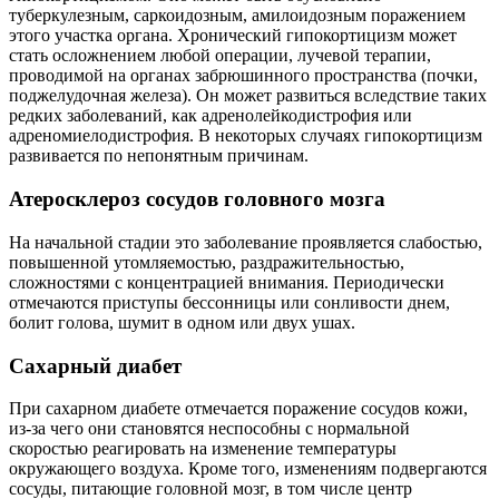
туберкулезным, саркоидозным, амилоидозным поражением
этого участка органа. Хронический гипокортицизм может
стать осложнением любой операции, лучевой терапии,
проводимой на органах забрюшинного пространства (почки,
поджелудочная железа). Он может развиться вследствие таких
редких заболеваний, как адренолейкодистрофия или
адреномиелодистрофия. В некоторых случаях гипокортицизм
развивается по непонятным причинам.
Атеросклероз сосудов головного мозга
На начальной стадии это заболевание проявляется слабостью,
повышенной утомляемостью, раздражительностью,
сложностями с концентрацией внимания. Периодически
отмечаются приступы бессонницы или сонливости днем,
болит голова, шумит в одном или двух ушах.
Сахарный диабет
При сахарном диабете отмечается поражение сосудов кожи,
из-за чего они становятся неспособны с нормальной
скоростью реагировать на изменение температуры
окружающего воздуха. Кроме того, изменениям подвергаются
сосуды, питающие головной мозг, в том числе центр