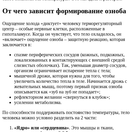
От чего зависит формирование озноба
Ощущение холода «диктует» человеку терморегуляторный
центр – особые нервные клетки, расположенные в
гипоталамусе. Когда он чувствует, что тело охладилось, он
«включает» ощущение озноба – защитную реакцию, которая
заключается в:
спазме периферических сосудов (кожных, подкожных,
локализованных в контактирующих с внешней средой
слизистых оболочках). Так, уменьшая диаметр сосудов,
организм ограничивает испарение тепла с тела;
мышечной дрожи, которая нужна для того, чтобы
увеличить количество тепла в теле. Начинается дрожь с
жевательных мышц, поэтому первый признак озноба
описывается как «зуб на зуб не попадает»;
рефлекторном желании «свернуться в клубок»;
усилении метаболизма.
По способности поддерживать постоянство температуры, тело
человека можно условно разделить на 2 части:
«Ядро» или «сердцевина»
. Это мышцы и ткани,