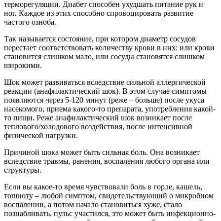
терморегуляции. Диабет способен ухудшать питание рук и
ног. Каждое из этих способно спровоцировать развитие
частого озноба.
Так называется состояние, при котором диаметр сосудов
перестает соответствовать количеству крови в них: или крови
становится слишком мало, или сосуды становятся слишком
широкими.
Шок может развиваться вследствие сильной аллергической
реакции (анафилактический шок). В этом случае симптомы
появляются через 5-120 минут (реже – больше) после укуса
насекомого, приема какого-то препарата, употребления какой-
то пищи. Реже анафилактический шок возникает после
теплового/холодового воздействия, после интенсивной
физической нагрузки.
Причиной шока может быть сильная боль. Она возникает
вследствие травмы, ранения, воспаления любого органа или
структуры.
Если вы какое-то время чувствовали боль в горле, кашель,
тошноту – любой симптом, свидетельствующий о микробном
воспалении, а потом начало становиться хуже, стало
познабливать, пульс участился, это может быть инфекционно-