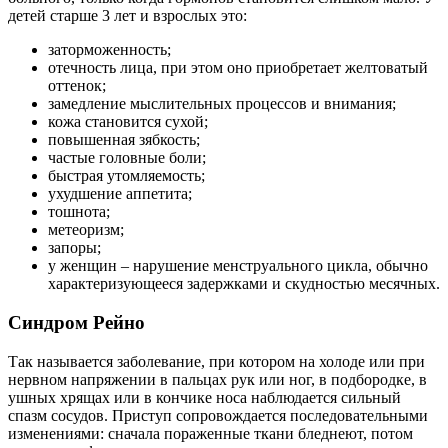
детей старше 3 лет и взрослых это:
заторможенность;
отечность лица, при этом оно приобретает желтоватый
оттенок;
замедление мыслительных процессов и внимания;
кожа становится сухой;
повышенная зябкость;
частые головные боли;
быстрая утомляемость;
ухудшение аппетита;
тошнота;
метеоризм;
запоры;
у женщин – нарушение менструального цикла, обычно
характеризующееся задержками и скудностью месячных.
Синдром Рейно
Так называется заболевание, при котором на холоде или при
нервном напряжении в пальцах рук или ног, в подбородке, в
ушных хрящах или в кончике носа наблюдается сильный
спазм сосудов. Приступ сопровождается последовательными
изменениями: сначала пораженные ткани бледнеют, потом