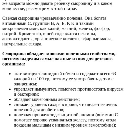
же возраста можно давать ребенку смородину и в каком
количестве, рассмотрим в этой статье.
Свежая смородина чрезвычайно полезна. Она богата
витаминами C, группой B, A, E, P, K и такими
микроэлементами, как калий, магний, железо, фосфор,
натрий. Кроме того, в ней содержатся пектины,
антиоксиданты, органические кислоты, эфирные масла,
натуральные сахара.
Смородина обладает многими полезными свойствами,
поэтому выделим самые важные из них для детского
организма:
активизирует липидный обмен и содержит всего 63
калорий на 100 гр, поэтому ее употреблять детям с
ожирением;
укрепляет иммунитет, помогает противостоять вирусам
и бактериям;
обладает мочегонным действием;
снижает уровень сахара в крови, что делает ее очень
полезной для диабетиков;
полезная при железодефицитной анемии (витамин С
помогает хорошо усваиваться железу, поэтому ягода
показана малышам с низким уровнем гемоглобина);