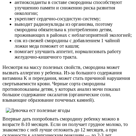
антиоксиданты в составе смородины способствуют
улучшению памяти и снижению риска развития
онкологии;
укрепляет сердечно-сосудистую систему;
выводит радионуклиды из организма, поэтому
смородина обязательна к употреблению детям,
проживающих в районах с неблагоприятной экологией;
сок из свежей смородины с добавлением 1 чайной
ложки меда поможет от кашля;
помогает улучшить аппетит, нормализовать работу
желудочно-кишечного тракта.
Несмотря на массу полезных свойств, смородина может
вызвать аллергию у ребенка. Из-за большого содержания
витамина K и переедания, может стать причиной нарушения
свертываемости крови. Черные сорта смородины
противопоказаны детям, у которых анализ мочи показал
большое содержание оксалатов (органические соли,
взывающие образование почечных камней).
Впервые дать попробовать смородину ребенку можно в
возрасте 8-10 месяцев. Если он получает грудное молоко, то
знакомство с ней лучше отложить до 12 месяцев, а при
склонности к аллергическим реакциям — до 2-3 лет.