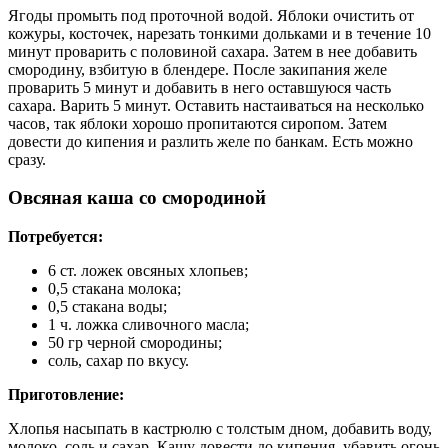
Ягоды промыть под проточной водой. Яблоки очистить от
кожуры, косточек, нарезать тонкими дольками и в течение 10
минут проварить с половиной сахара. Затем в нее добавить
смородину, взбитую в блендере. После закипания желе
проварить 5 минут и добавить в него оставшуюся часть
сахара. Варить 5 минут. Оставить настаиваться на несколько
часов, так яблоки хорошо пропитаются сиропом. Затем
довести до кипения и разлить желе по банкам. Есть можно
сразу.
Овсяная каша со смородиной
Потребуется:
6 ст. ложек овсяных хлопьев;
0,5 стакана молока;
0,5 стакана воды;
1 ч. ложка сливочного масла;
50 гр черной смородины;
соль, сахар по вкусу.
Приготовление:
Хлопья насыпать в кастрюлю с толстым дном, добавить воду,
молоко, соль и сахар. Кашу довести до кипения, убавить огонь