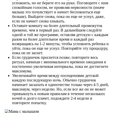
успокоить, но не берите его на руки. Поговорите с ним
спокойным голосом, не проявляя нервозности (иначе
малыш это почувствует и начнет беспокоиться еще
больше). Выйдите снова, пока он еще не уснул, даже,
если он начнет снова хныкать.
Оставьте комнату на более длительный промежуток
времени, чем в первый раз. В дальнейшем следуйте
одной и той же программе, оставляя детскую с каждым
разом на более длительное время и каждый раз
возвращаясь на 1-2 минуты, чтобы успокоить ребенка и
уйти, пока он еще не уснул. Повторяйте эту процедуру,
пока он не заснет.
Если грудничок проснется позже, повторите весь
ритуал, начиная с минимального времени ожидания и
постепенно увеличивая интервалы, пока не достигнете
максимума.
Увеличивайте время между посещениями детской
каждую последующую ночь. Обычно грудничок
начинает засыпать в одиночестве только через 4-5 дней,
максимум, через неделю. Но, если все же он не может
привыкнуть к новым правилам в течение нескольких
ночей и долго плачет, подождите 2-4 недели и
повторите попытку.