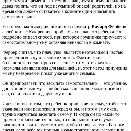
промежутки времени, а затем возвращаться к нему ненадолго,
давая понять, что он под неусыпной опекой родителей, но на
время сна должен оставаться в комнате один и засыпать
самостоятельно.
Его предложил американский врач-педиатр
Ричард Фербер
в
своей книге: Как решить проблемы сна вашего ребенка. Он
подробно описал способ, при котором грудничка приучают к
самостоятельному сну, оставляя ненадолго в комнате.
Фербер считал, что плач, увы, является неотделимой частью
приучения ко сну для многих детей. Фактически,
большинство педиатров согласны с этим, это является
нормальным явлением для малышей, и, этот метод приучения
ко сну безвреден и помог уже многим семьям.
Он предполагает, что засыпать самостоятельно — это умение,
доступное каждому — любой малыш вполне может освоить
его, если родители дадут ему шанс.
Идея состоит в том, что ребенок привыкает к тому, чтобы его
укачивали или развлекали перед сном, и потом ему очень
трудно научиться засыпать самому. И когда он по какой-то
причине просыпается ночью, то в большинстве случаев
начинает плакать, вместо того, чтобы снова заснуть. В то же
время, если ребенок привык к самостоятельному засыпанию,