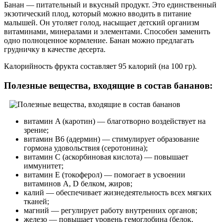
Банан — питательный и вкусный продукт. Это единственный
экзотический плод, который можно вводить в питание
малышей. Он утоляет голод, насыщает детский организм
витаминами, минералами и элементами. Способен заменить
одно полноценное кормление. Банан можно предлагать
грудничку в качестве десерта.
Калорийность фрукта составляет 95 калорий (на 100 гр).
Полезные вещества, входящие в состав бананов:
витамин A (каротин) — благотворно воздействует на
зрение;
витамин B6 (адермин) — стимулирует образование
гормона удовольствия (серотонина);
витамин C (аскорбиновая кислота) — повышает
иммунитет;
витамин E (токоферол) — помогает в усвоении
витаминов A, D белком, жиров;
калий — обеспечивает жизнедеятельность всех мягких
тканей;
магний — регулирует работу внутренних органов;
железо — повышает уровень гемоглобина (белок,