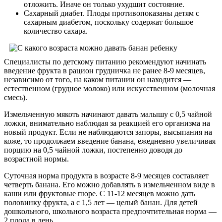
отложить. Иначе он только ухудшит состояние.
Сахарный диабет. Плоды противопоказаны детям с
сахарным диабетом, поскольку содержат большое
количество сахара.
Специалисты по детскому питанию рекомендуют начинать
введение фрукта в рацион грудничка не ранее 8-9 месяцев,
независимо от того, на каком питании он находится —
естественном (грудное молоко) или искусственном (молочная
смесь).
Измельченную мякоть начинают давать малышу с 0,5 чайной
ложки, внимательно наблюдая за реакцией его организма на
новый продукт. Если не наблюдаются запоры, высыпания на
коже, то продолжаем введение банана, ежедневно увеличивая
порцию на 0,5 чайной ложки, постепенно доводя до
возрастной нормы.
Суточная норма продукта в возрасте 8-9 месяцев составляет
четверть банана. Его можно добавлять в измельченном виде в
каши или фруктовые пюре. С 11-12 месяцев можно дать
половинку фрукта, а с 1,5 лет — целый банан. Для детей
дошкольного, школьного возраста предпочтительная норма —
2 плода в день.