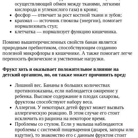
осуществляющий обмен между тканями, легкими
кислорода и углекислого газа) в крови;
фосфор — отвечает за рост костной ткани и зубов;
крахмал — источник глюкозы (энергии), помогает
нормализовать стул;
клетчатка — нормализует функцию кишечника.
Помимо вышеперечисленных свойств банан является
природным пребиотиком, способствующим созданию
полезной микрофлоры в кишечнике. А также помогает легче
переносить физические и умственные нагрузки.
Фрукт хоть и оказывает положительное влияние на
детский организм, но, он также может причинить вред:
Лишний вес. Бананы в больших количествах
противопоказаны, если наблюдается ожирение у
ребенка. Высокое содержание в плодах сахарозы,
фруктозы способствуют набору веса.
Аллергия. У некоторых детей фрукт может вызвать
аллергическую реакцию. В этом случае его стоит
исключить из рациона на некоторое время.
Проблемы со стулом. Если у малыша наблюдаются
проблемы с системой пищеварения (диарея, запоры или
вздутие), то знакомство его с данным фруктом стоит