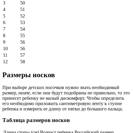
3
50
4
51
5
52
6
53
7
54
8
55
9
56
10
56
11
57
12
58
Размеры носков
При выборе детских носочков нужно знать необходимый
размер, иначе, если они будут подобраны не правильно, то это
принесет ребенку не малый дискомфорт. Чтобы определить
его необходимо приложить сантиметровую ленту к ступне
ребенка и измерить ее длину от пятки до большого пальца.
Таблица размеров носков
Длина стопы (см)
Возраст ребенка
Российский размер