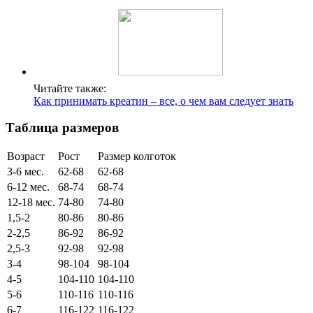
Читайте также:
Как принимать креатин – все, о чем вам следует знать
Таблица размеров
Возраст
Рост
Размер колготок
3-6 мес.
62-68
62-68
6-12 мес.
68-74
68-74
12-18 мес.
74-80
74-80
1,5-2
80-86
80-86
2-2,5
86-92
86-92
2,5-3
92-98
92-98
3-4
98-104
98-104
4-5
104-110
104-110
5-6
110-116
110-116
6-7
116-122
116-122