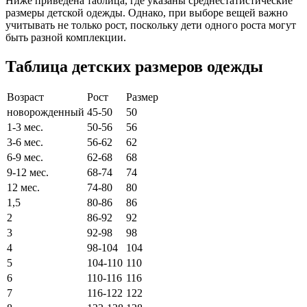
Ниже приведена таблица, где указаны среднестатистические
размеры детской одежды. Однако, при выборе вещей важно
учитывать не только рост, поскольку дети одного роста могут
быть разной комплекции.
Таблица детских размеров одежды
Возраст
Рост
Размер
новорожденный
45-50
50
1-3 мес.
50-56
56
3-6 мес.
56-62
62
6-9 мес.
62-68
68
9-12 мес.
68-74
74
12 мес.
74-80
80
1,5
80-86
86
2
86-92
92
3
92-98
98
4
98-104
104
5
104-110
110
6
110-116
116
7
116-122
122