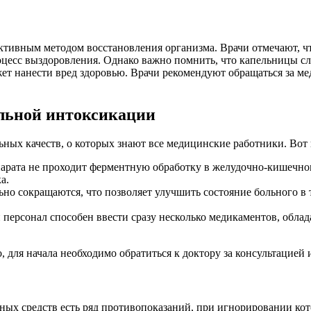
тивным методом восстановления организма. Врачи отмечают, ч
оцесс выздоровления. Однако важно помнить, что капельницы с
ожет нанести вред здоровью. Врачи рекомендуют обращаться за 
льной интоксикации
ных качеств, о которых знают все медицинские работники. Вот 
арата не проходит ферментную обработку в желудочно-кишечном 
а.
но сокращаются, что позволяет улучшить состояние больного в 
персонал способен ввести сразу несколько медикаментов, обла
 для начала необходимо обратиться к доктору за консультацией 
нных средств есть ряд противопоказаний, при игнорировании к