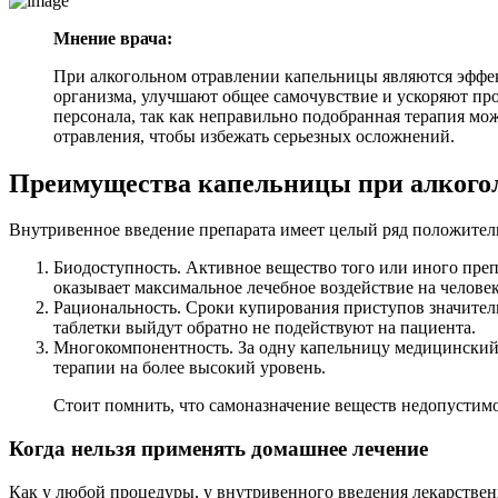
Мнение врача:
При алкогольном отравлении капельницы являются эффек
организма, улучшают общее самочувствие и ускоряют пр
персонала, так как неправильно подобранная терапия м
отравления, чтобы избежать серьезных осложнений.
Преимущества капельницы при алкого
Внутривенное введение препарата имеет целый ряд положитель
Биодоступность. Активное вещество того или иного преп
оказывает максимальное лечебное воздействие на человек
Рациональность. Сроки купирования приступов значитель
таблетки выйдут обратно не подействуют на пациента.
Многокомпонентность. За одну капельницу медицинский 
терапии на более высокий уровень.
Стоит помнить, что самоназначение веществ недопустимо,
Когда нельзя применять домашнее лечение
Как у любой процедуры, у внутривенного введения лекарстве