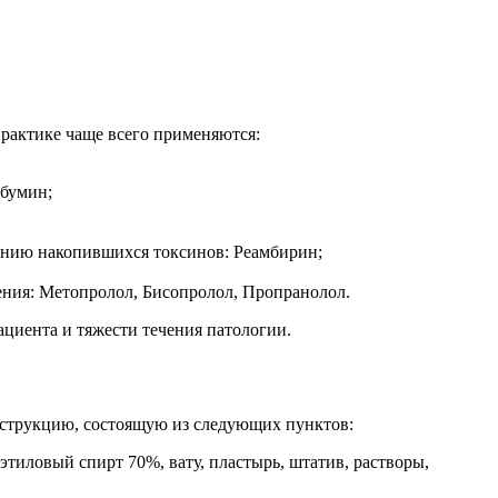
практике чаще всего применяются:
ьбумин;
ению накопившихся токсинов: Реамбирин;
ения: Метопролол, Бисопролол, Пропранолол.
ациента и тяжести течения патологии.
нструкцию, состоящую из следующих пунктов:
тиловый спирт 70%, вату, пластырь, штатив, растворы,