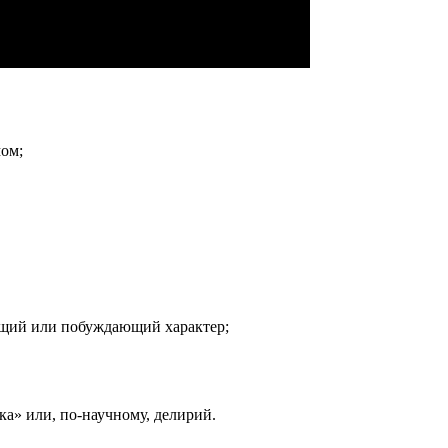
ом;
щий или побуждающий характер;
а» или, по-научному, делирий.