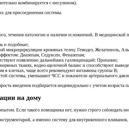
нительно комбинируется с инсулином).
х для присоединения системы.
ного, течения патологии и наличия осложнений. В медицинской 
ль и подобные;
ой микроциркуляции кровяных телец: Гемодез, Желатиноль, Ал
ффектом: Диазепам, Седуксен, Феназепам;
ятствуют появлению дальнейших галлюцинаций: Пропазин;
нервных тканях, водно-щелочной баланс и способствуют вывед
м в клетках, чаще всего рекомендуют витамины группы В;
истой системы, уменьшают ЧСС и показатели артериального давл
орость введения подбирается индивидуально с учетом возраста п
ации на дому
опытом. Если такого помощника нет, нужно строго соблюдать и
трументарий, а именно систему для внутривенного вливания, э