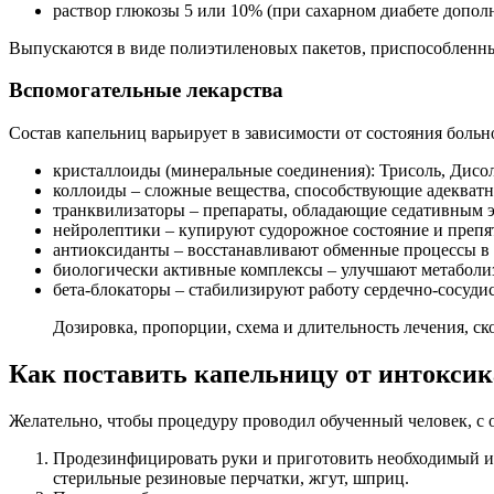
раствор глюкозы 5 или 10% (при сахарном диабете допол
Выпускаются в виде полиэтиленовых пакетов, приспособленны
Вспомогательные лекарства
Состав капельниц варьирует в зависимости от состояния боль
кристаллоиды (минеральные соединения): Трисоль, Дисо
коллоиды – сложные вещества, способствующие адекватн
транквилизаторы – препараты, обладающие седативным э
нейролептики – купируют судорожное состояние и преп
антиоксиданты – восстанавливают обменные процессы в 
биологически активные комплексы – улучшают метаболиз
бета-блокаторы – стабилизируют работу сердечно-сосуд
Дозировка, пропорции, схема и длительность лечения, ск
Как поставить капельницу от интоксик
Желательно, чтобы процедуру проводил обученный человек, с 
Продезинфицировать руки и приготовить необходимый инс
стерильные резиновые перчатки, жгут, шприц.