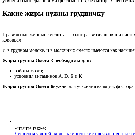
усвоению минералов и микроэлементов, без которых невозмож
Какие жиры нужны грудничку
Правильные жирные кислоты — залог развития нервной системы,
коровьем.
И в грудном молоке, и в молочных смесях имеются как насыще
Жиры группы Омега-3 необходимы для:
работы мозга;
усвоения витаминов A, D, E и K.
Жиры группы Омега-6
нужны для усвоения кальция, фосфора 
Читайте также:
Дифтерия у детей: виды, клинические проявления и такт