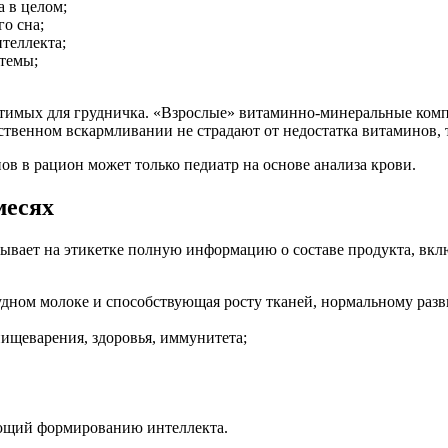
 в целом;
о сна;
теллекта;
стемы;
тимых для грудничка. «Взрослые» витаминно-минеральные компл
ственном вскармливании не страдают от недостатка витаминов, т
в в рацион может только педиатр на основе анализа крови.
месях
вает на этикетке полную информацию о составе продукта, вклю
дном молоке и способствующая росту тканей, нормальному разв
ищеварения, здоровья, иммунитета;
ующий формированию интеллекта.