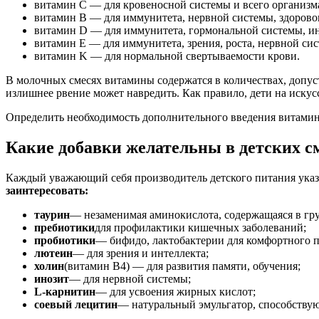
витамин С — для кровеносной системы и всего организма
витамин В — для иммунитета, нервной системы, здоровог
витамин D — для иммунитета, гормональной системы, ин
витамин E — для иммунитета, зрения, роста, нервной си
витамин K — для нормальной свертываемости крови.
В молочных смесях витамины содержатся в количествах, допус
излишнее рвение может навредить. Как правило, дети на искус
Определить необходимость дополнительного введения витамино
Какие добавки желательны в детских с
Каждый уважающий себя производитель детского питания указы
заинтересовать:
таурин
— незаменимая аминокислота, содержащаяся в гру
пребиотики
для профилактики кишечных заболеваний;
пробиотики
— бифидо, лактобактерии для комфортного п
лютеин
— для зрения и интеллекта;
холин
(витамин В4) — для развития памяти, обучения;
инозит
— для нервной системы;
L-карнитин
— для усвоения жирных кислот;
соевый лецитин
— натуральный эмульгатор, способств