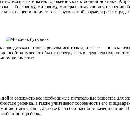
ие относятся к ним настороженно, как к модной новинке. А зря,
вам — белковому, жировому, минеральному составу, строению бе
ельных веществ, причем в легкоусвояемой форме, и реже страда
 для детского пищеварительного тракта, и козье — не исключен
 до необходимого, чтобы не перегружать выделительную систему
очном количестве.
ной и содержать все необходимые питательные вещества для зд
ебностям ребенка, а также учитывают особенности его пищеваре
аминов и минералов, а также была безопасной и качественной. 
особенности ребенка.