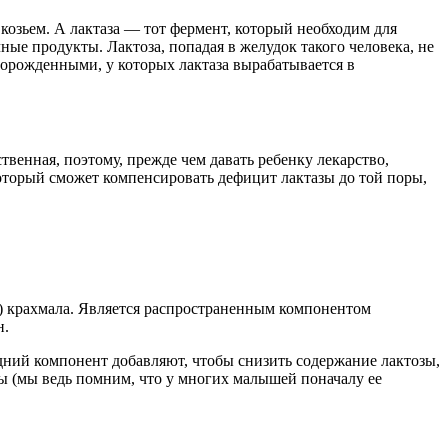
 козьем. А лактаза — тот фермент, который необходим для
ые продукты. Лактоза, попадая в желудок такого человека, не
ворожденными, у которых лактаза вырабатывается в
венная, поэтому, прежде чем давать ребенку лекарство,
который сможет компенсировать дефицит лактазы до той поры,
е) крахмала. Является распространенным компонентом
н.
дний компонент добавляют, чтобы снизить содержание лактозы,
зы (мы ведь помним, что у многих малышей поначалу ее