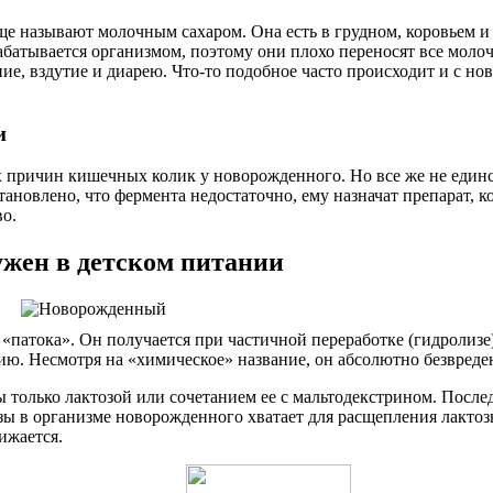
еще называют молочным сахаром. Она есть в грудном, коровьем и
батывается организмом, поэтому они плохо переносят все молочн
е, вздутие и диарею. Что-то подобное часто происходит и с но
и
 причин кишечных колик у новорожденного. Но все же не единст
тановлено, что фермента недостаточно, ему назначат препарат, 
во.
ужен в детском питании
 «патока». Он получается при частичной переработке (гидролиз
ию. Несмотря на «химическое» название, он абсолютно безвреде
ы только лактозой или сочетанием ее с мальтодекстрином. После
азы в организме новорожденного хватает для расщепления лакто
ижается.