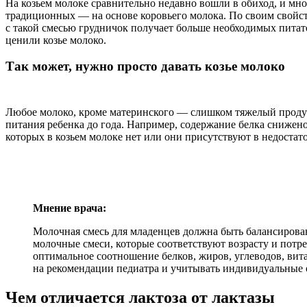
На козьем молоке сравнительно недавно вошли в обиход, и мног
традиционных — на основе коровьего молока. По своим свойст
с такой смесью грудничок получает больше необходимых питат
ценили козье молоко.
Так может, нужно просто давать козье молоко
Любое молоко, кроме материнского — слишком тяжелый продукт
питания ребенка до года. Например, содержание белка снижено
которых в козьем молоке нет или они присутствуют в недостат
Мнение врача:
Молочная смесь для младенцев должна быть балансирован
молочные смеси, которые соответствуют возрасту и потр
оптимальное соотношение белков, жиров, углеводов, вит
на рекомендации педиатра и учитывать индивидуальные 
Чем отличается лактоза от лактазы