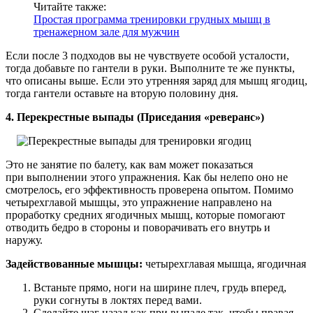
Читайте также:
Простая программа тренировки грудных мышц в
тренажерном зале для мужчин
Если после 3 подходов вы не чувствуете особой усталости,
тогда добавьте по гантели в руки. Выполните те же пункты,
что описаны выше. Если это утренняя заряд для мышц ягодиц,
тогда гантели оставьте на вторую половину дня.
4. Перекрестные выпады (Приседания «реверанс»)
Это не занятие по балету, как вам может показаться
при выполнении этого упражнения. Как бы нелепо оно не
смотрелось, его эффективность проверена опытом. Помимо
четырехглавой мышцы, это упражнение направлено на
проработку средних ягодичных мышц, которые помогают
отводить бедро в стороны и поворачивать его внутрь и
наружу.
Задействованные мышцы
:
четырехглавая мышца, ягодичная
Встаньте прямо, ноги на ширине плеч, грудь вперед,
руки согнуты в локтях перед вами.
Сделайте шаг назад как при выпаде так, чтобы правая