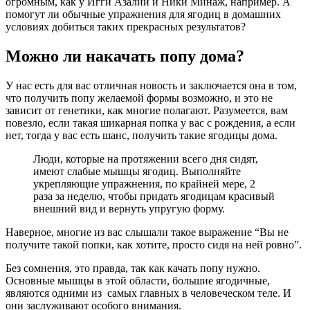
огромным, как у Игги Азалии и Ники Минаж, например. А
помогут ли обычные упражнения для ягодиц в домашних
условиях добиться таких прекрасных результатов?
Можно ли накачать попу дома?
У нас есть для вас отличная новость и заключается она в том,
что получить попу желаемой формы возможно, и это не
зависит от генетики, как многие полагают. Разумеется, вам
повезло, если такая шикарная попка у вас с рождения, а если
нет, тогда у вас есть шанс, получить такие ягодицы дома.
Люди, которые на протяжении всего дня сидят,
имеют слабые мышцы ягодиц. Выполняйте
укрепляющие упражнения, по крайней мере, 2
раза за неделю, чтобы придать ягодицам красивый
внешний вид и вернуть упругую форму.
Наверное, многие из вас слышали такое выражение “Вы не
получите такой попки, как хотите, просто сидя на ней ровно”.
Без сомнения, это правда, так как качать попу нужно.
Основные мышцы в этой области, большие ягодичные,
являются одними из самых главных в человеческом теле. И
они заслуживают особого внимания.