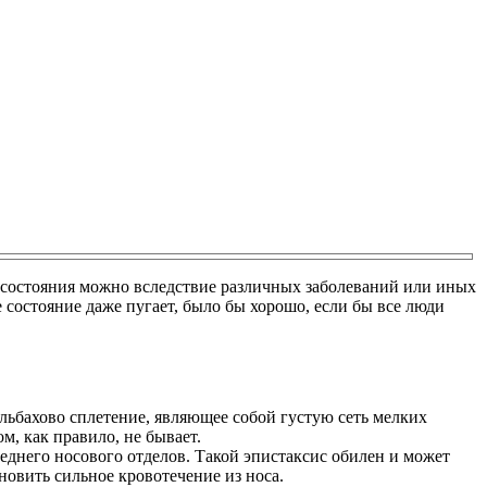
го состояния можно вследствие различных заболеваний или иных
ое состояние даже пугает, было бы хорошо, если бы все люди
льбахово сплетение, являющее собой густую сеть мелких
м, как правило, не бывает.
реднего носового отделов. Такой эпистаксис обилен и может
ановить сильное кровотечение из носа.