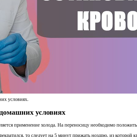
них условиях.
 домашних условиях
яется применение холода. На переносицу необходимо положить п
екратился, то следует на 5 минут прижать ноздрю, из которой кр