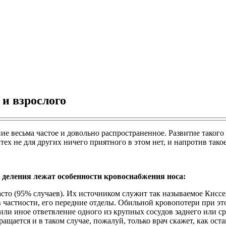
 и взрослого
ение весьма частое и довольно распространенное. Развитие тако
я тех не для других ничего приятного в этом нет, и напротив так
о деления лежат особенности кровоснабжения носа:
сто (95% случаев). Их источником служит так называемое Киссе
частности, его передние отделы. Обильной кровопотери при это
или иное ответвление одного из крупных сосудов заднего или с
ащается и в таком случае, пожалуй, только врач скажет, как ост