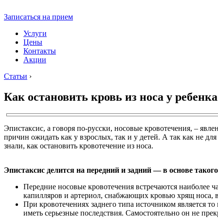
Записаться на прием
Услуги
Цены
Контакты
Акции
Статьи
›
Как остановить кровь из носа у ребенка
Эпистаксис, а говоря по-русски, носовые кровотечения, – явл
причин ожидать как у взрослых, так и у детей. А так как не дл
знали, как остановить кровотечение из носа.
Эпистаксис делится на передний и задний — в основе таког
Передние носовые кровотечения встречаются наиболее ча
капилляров и артериол, снабжающих кровью хрящ носа, в 
При кровотечениях заднего типа источником является то 
иметь серьезные последствия. Самостоятельно он не прекр