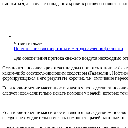
сморкаться, а в случае попадания крови в ротовую полость спле
Читайте также:
Причины появления, типы и методы лечения фронтита
Для обеспечения притока свежего воздуха необходимо от
Остановить носовое кровотечение дома при отсутствии эффек
каким-либо сосудосуживающим средством (Галазолин, Нафтизин 
формирующихся в его результате корочек, т.к. смягчение перес
Если кровотечение массивное и является последствием носовой 
следует незамедлительно искать помощи у врачей, которые точн
.
Если кровотечение массивное и является последствием носовой 
следует незамедлительно искать помощи у врачей, которые точн
Помощь человеку при эпистаксисе, вызванным солнечным ударо