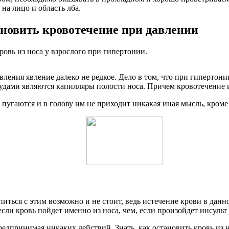
на лицо и область лба.
ановить кровотечение при давлении
ровь из носа у взрослого при гипертонии.
ения явление далеко не редкое. Дело в том, что при гипертонии
судами являются капилляры полости носа. Причем кровотечение
 пугаются и в голову им не приходит никакая иная мысль, кроме
иться с этим возможно и не стоит, ведь истечение крови в дан
сли кровь пойдет именно из носа, чем, если произойдет инсульт 
 предпринимая никаких действий. Знать, как остановить кровь и