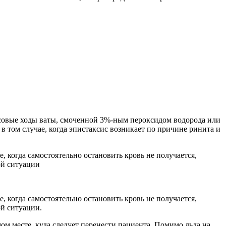
совые ходы ваты, смоченной 3%-ным пероксидом водорода или
 том случае, когда эпистаксис возникает по причине ринита и
, когда самостоятельно остановить кровь не получается,
ой ситуации
, когда самостоятельно остановить кровь не получается,
ой ситуации.
м месте, куда следует перенести пациента. Помимо льда на