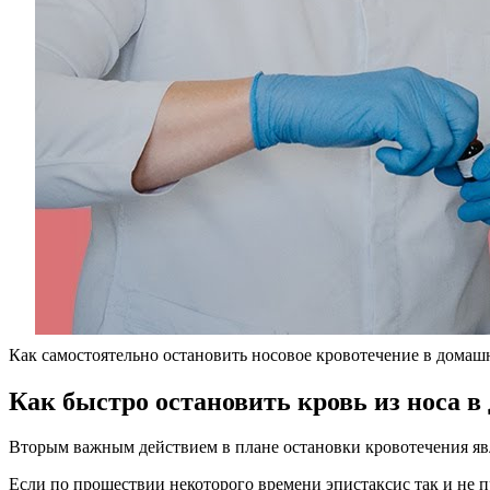
Как самостоятельно остановить носовое кровотечение в домаш
Как быстро остановить кровь из носа в
Вторым важным действием в плане остановки кровотечения явл
Если по прошествии некоторого времени эпистаксис так и не пр