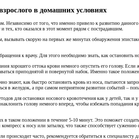
 взрослого в домашних условиях
. Независимо от того, что именно привело к развитию данного с
 и тех, кто оказался в этот момент рядом с пострадавшим.
жем, вызывать скорую на первых же минутах обнаружения эпистак
бращения к врачу. Для этого необходимо знать, как остановить 
здания хорошего оттока крови немного опустить его голову. Есл
таваться приподнятой и повернутой набок. Именно такое положен
чно знают, как быстро остановить кровь из носа, пытаются запро
ваться в желудок, а при самом неприятном развитии событий – по
одов для остановки носового кровотечения как у детей, так и у
 наклонить голову немного вперед, чтобы избежать попадания кро
х в таком положении в течение 5-10 минут. Это поможет создать
компресс к носу или затылку, что также способствует сужению 
ли происходит часто, рекомендуется обратиться к специалисту 