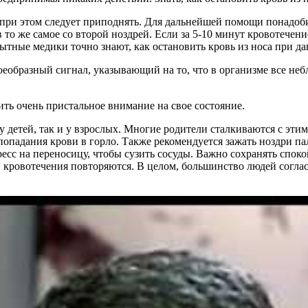
 при этом следует приподнять. Для дальнейшей помощи понадоби
в то же самое со второй ноздрей. Если за 5-10 минут кровотечени
пытные медики точно знают, как остановить кровь из носа при д
оеобразный сигнал, указывающий на то, что в организме все неб
ть очень пристальное внимание на свое состояние.
у детей, так и у взрослых. Многие родители сталкиваются с эти
попадания крови в горло. Также рекомендуется зажать ноздри па
сс на переносицу, чтобы сузить сосуды. Важно сохранять споко
сли кровотечения повторяются. В целом, большинство людей согл