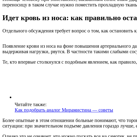
переносицу в таком случае нужно поместить прохладную ткань 
Идет кровь из носа: как правильно ост
Отдельного обсуждения требует вопрос о том, как остановить к
Появление крови из носа на фоне повышения артериального давл
выдерживая нагрузки, рвутся. В частности такими слабыми со
Те, кто впервые столкнулся с подобным явлением, как правило,
Читайте также:
Как подобрать аналог Мирамистина — советы
Более опытные в этом отношении больные понимают, что тороп
ситуации: при значительном подъеме давления гораздо лучше, е
Однако это не означает, что нужно пускать все на самотек, не