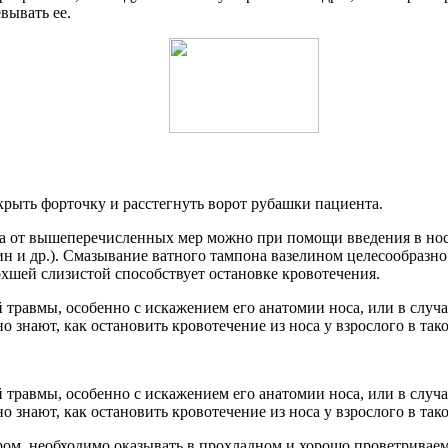
вывать ее.
крыть форточку и расстегнуть ворот рубашки пациента.
та от вышеперечисленных мер можно при помощи введения в но
и др.). Смазывание ватного тампона вазелином целесообразно в
охшей слизистой способствует остановке кровотечения.
травмы, особенно с искажением его анатомии носа, или в случае
о знают, как остановить кровотечение из носа у взрослого в так
травмы, особенно с искажением его анатомии носа, или в случае
о знают, как остановить кровотечение из носа у взрослого в так
м, необходимо оказывать в прохладном и хорошо проветриваемо