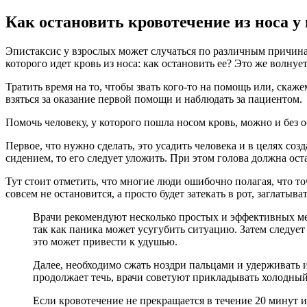
Как остановить кровотечение из носа у
Эпистаксис у взрослых может случаться по различным причинам
которого идет кровь из носа: как остановить ее? Это же волнует
Тратить время на то, чтобы звать кого-то на помощь или, ска
взяться за оказание первой помощи и наблюдать за пациентом.
Помочь человеку, у которого пошла носом кровь, можно и без о
Первое, что нужно сделать, это усадить человека и в целях со
сидением, то его следует уложить. При этом голова должна ос
Тут стоит отметить, что многие люди ошибочно полагая, что то
совсем не остановится, а просто будет затекать в рот, заглаты
Врачи рекомендуют несколько простых и эффективных мет
так как паника может усугубить ситуацию. Затем следует
это может привести к удушью.
Далее, необходимо сжать ноздри пальцами и удерживать и
продолжает течь, врачи советуют прикладывать холодный 
Если кровотечение не прекращается в течение 20 минут и