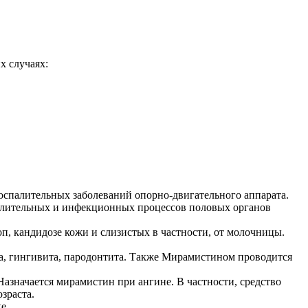
х случаях:
оспалительных заболеваний опорно-двигательного аппарата.
спалительных и инфекционных процессов половых органов
п, кандидозе кожи и слизистых в частности, от молочницы.
а, гингивита, пародонтита. Также Мирамистином проводится
азначается мирамистин при ангине. В частности, средство
зраста.
е.