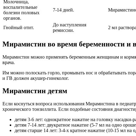
Молочница,
воспалительные
7-14 дней.
Мирамистино
болезни половых
органов.
До наступления
Гнойный отит.
2 мл раствор
ремиссии.
Мирамистин во время беременности и в
Мирамистин можно применять беременным женщинам и кормящи
врача.
Им можно полоскать горло, промывать нос и обрабатывать пора
и ГВ должен акушер-гинеколог.
Мирамистин детям
Если коснуться вопроса использования Мирамистина в педиатри
хронического тонзиллита. Если подобные состояния диагности
детям 3-6 лет: однократное нажатие на головку насадки-ра
детям 7-14 лет: двукратное нажатие (5-7 мл на одно орошени
детям старше 14 лет: 3-4-х кратное нажатие (10-15 мл на о