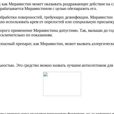
 так как Мирамистин может оказывать раздражающее действие на
брабатывается Мирамистином с целью обеззаразить его.
я обработки поверхностей, требующих дезинфекции. Мирамистин 
но использовать крем от опрелостей или специальную присыпку
оторого применение Мирамистина допустимо. Так, малыши до го
 исключительно по показаниям.
зопасный препарат, как Мирамистин, может вызвать аллергическ
ностью. Это средство можно назвать лучшим антисептиком для н
пы именно цена окажется решающим фактором, из-за которого вы