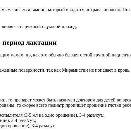
м смачивается тампон, который вводится интравагинально. Пок
а вводят в наружный слуховой проход.
 период лактации
м мамам, но, как это обычно бывает с этой группой пациенто
женные поверхности, так как Мирамистин не попадает в кровь. 
и, то препарат может быть назначен доктором для детей во вре
рованы, то скорее всего педиатр пропишет орошение глотки ре
спылителя (3-5 мл на одно орошение), 3-4 раза/сут.;
е), 3-4 раза/сут.;
дно орошение), 3-4 раза/сут.