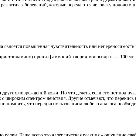
развития заболеваний, которые передаются человеку половым пу
является повышенная чувствительность или непереносимость к
ристоиламино) пропил] аммоний хлорид моногидрат — 100 мг.
 других повреждений кожи. Но что делать, если его нет под рук
 с широким спектром действия. Другие отмечают, что перекись 
жно помнить, что перед использованием любого аналога необходи
редки. Чаще всего это аллергическая реакция – ощущение слаб