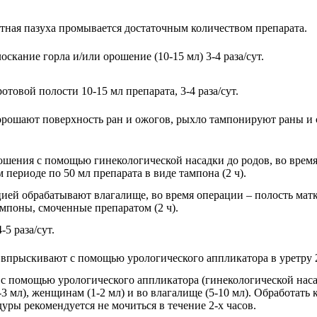
ная пазуха промыва­ется достаточным количеством препарата.
оскание горла и/или орошение (10-15 мл) 3-4 раза/сут.
отовой полости 10-15 мл препарата, 3-4 раза/сут.
. орошают поверхность ран и ожогов, рыхло тампонируют раны 
шения с помощью гинекологической насадки до родов, во время
 периоде по 50 мл препарата в виде тампона (2 ч).
ией обрабатывают влагалище, во время операции – полость матки
мпоны, смоченные препаратом (2 ч).
5 раза/сут.
прыскивают с помощью урологического аппликатора в уретру 2-3
 помощью урологического аппликатора (гинекологической насад
3 мл), женщинам (1-2 мл) и во влагалище (5-10 мл). Обработать
уры рекомендуется не мочиться в течение 2-х часов.