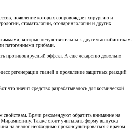
ессов, появление которых сопровождает хирургию и
рологии, стоматологии, отоларингологии и других
 штаммами, которые нечувствительны к другим антибиотикам.
ми патогенными грибами.
ать противовирусный эффект. А еще лекарство довольно
оцесс регенерации тканей и проявление защитных реакций
от что значит средство разрабатывалось для космической
м свойствам. Врачи рекомендуют обратить внимание на
и Мирамистину. Также стоит учитывать форму выпуска
тина на аналог необходимо проконсультироваться с врачом