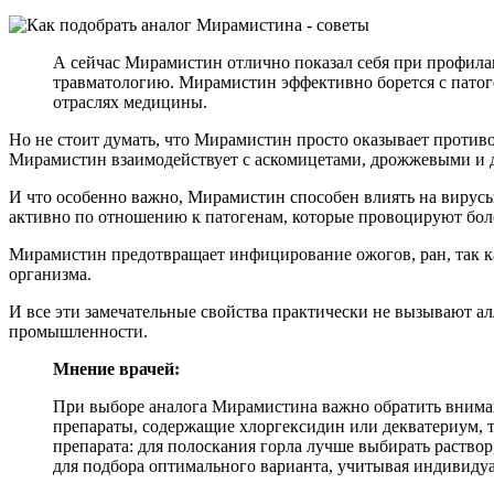
А сейчас Мирамистин отлично показал себя при профила
травматологию. Мирамистин эффективно борется с патог
отраслях медицины.
Но не стоит думать, что Мирамистин просто оказывает против
Мирамистин взаимодействует с аскомицетами, дрожжевыми и
И что особенно важно, Мирамистин способен влиять на вирусы
активно по отношению к патогенам, которые провоцируют бо
Мирамистин предотвращает инфицирование ожогов, ран, так к
организма.
И все эти замечательные свойства практически не вызывают ал
промышленности.
Мнение врачей:
При выборе аналога Мирамистина важно обратить вниман
препараты, содержащие хлоргексидин или декватериум, 
препарата: для полоскания горла лучше выбирать раствор
для подбора оптимального варианта, учитывая индивиду