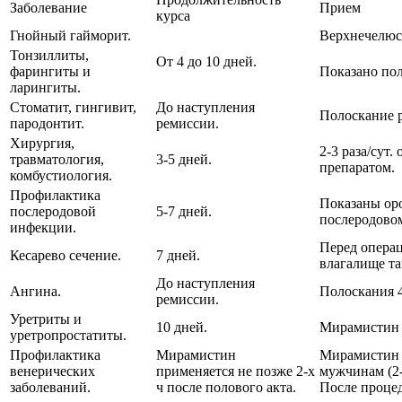
Заболевание
Прием
курса
Гнойный гайморит.
Верхнечелюст
Тонзиллиты,
От 4 до 10 дней.
фарингиты и
Показано пол
ларингиты.
Стоматит, гингивит,
До наступления
Полоскание р
пародонтит.
ремиссии.
Хирургия,
2-3 раза/сут
травматология,
3-5 дней.
препаратом.
комбустиология.
Профилактика
Показаны оро
послеродовой
5-7 дней.
послеродовом
инфекции.
Перед операц
Кесарево сечение.
7 дней.
влагалище та
До наступления
Ангина.
Полоскания 4-
ремиссии.
Уретриты и
10 дней.
Мирамистин в
уретропростатиты.
Профилактика
Мирамистин
Мирамистин с
венерических
применяется не позже 2-х
мужчинам (2-
заболеваний.
ч после полового акта.
После процед