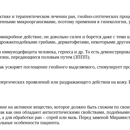
ктике и терапевтическом лечении ран, гнойно-септических проц
енными микроорганизмами, поэтому применим в гинекологии, у
омикробное действие, он довольно силен и борется даже с теми
 дрожжеподобными грибами, дерматофитами, некоторыми други
 иммунодефицита человека, герпеса и др. То есть демонстриров
лезни, передающиеся половым путем (ЗППП).
ак ускоряет поглощение гнойного выделяемого, стимулирует пр
лергических проявлений или раздражающего действия на кожу. В
ие на активное вещество, которое должно быть схожим по свои
так как они обладают антисептическими свойствами, подобным
, а для обработки ран – спрей или мазь. Перед заменой Мирамис
альные особенности пациента.