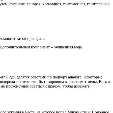
тем (сифилис, гонорея, хламидиоз, трихомониаз, генитальный
омпонента/-ов препарата.
 Дополнительный компонент – очищенная вода.
ой? Люди делятся советами по подбору аналога. Некоторые
водорода также может быть хорошим вариантом замены. Есть и
мо проконсультироваться с врачом, чтобы избежать
ого жжения в месте, на которое попал Мирамистин. Подобное