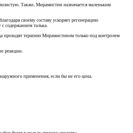
 слизистую. Также, Мирамистин назначается маленьким
благодаря своему составу ускоряет регенерацию
 с содержанием талька.
да проходят терапию Мирамистином только под контролем
ие реакции.
аружного применения, если бы не его цена.
бор будет в пользу другого средства.