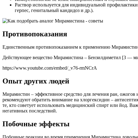
Раствор используется для индивидуальной профилактики 
герпес, генитальный кандидоз и др.).
Противопоказания
Единственным противопоказанием к применению Мирамистина 
Действующее вещество Мирамистина – Бензилдиметил [3 — ми
https://www.youtube.com/embed/_v76-rmNCrA
Опыт других людей
Мирамистин – эффективное средство для лечения ран, ожогов и
рекомендуют обратить внимание на хлоргексидин – антисептик
те, кто советует использовать медицинский спирт или йод. Ва
негативных последствий.
Побочные эффекты
Побочные реакции во время применения Мирамистина довольно 