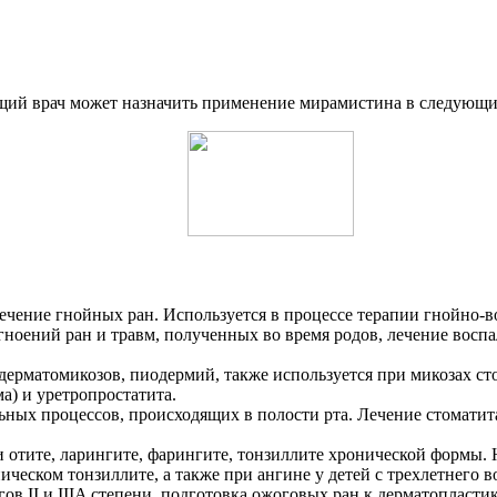
щий врач может назначить применение мирамистина в следующи
ечение гнойных ран. Используется в процессе терапии гнойно-в
агноений ран и травм, полученных во время родов, лечение во
дерматомикозов, пиодермий, также используется при микозах сто
а) и уретропростатита.
ных процессов, происходящих в полости рта. Лечение стоматит
 отите, ларингите, фарингите, тонзиллите хронической формы. Н
ческом тонзиллите, а также при ангине у детей с трехлетнего во
в II и IIIA степени, подготовка ожоговых ран к дерматопластик