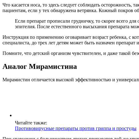
Что касается носа, то здесь следует соблюдать осторожность,
пациентам, если у тех обнаружена ветрянка. Кожный покров о
Если препарат прописали грудничку, то скорее всего дл
эпителия. После естественного высыхания препарата мож
Инструкция по применению оговаривает возраст ребенка, с к
специалиста, до трех лет детям может быть назначен препарат
Помните, что детский организм чувствителен, и даже такой бе
Аналог Мирамистина
Мирамистин отличается высокой эффективностью и универсаль
Читайте также:
Противовирусные препараты против гриппа и простуды
При сравнении с большинством других препаратов той же груп