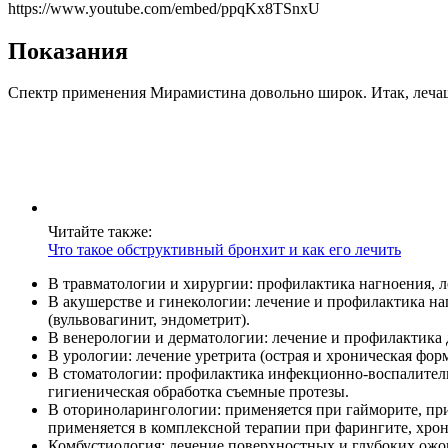
https://www.youtube.com/embed/ppqKx8TSnxU
Показания
Спектр применения Мирамистина довольно широк. Итак, леча
Читайте также:
Что такое обструктивный бронхит и как его лечить
В травматологии и хирургии: профилактика нагноения, л
В акушерстве и гинекологии: лечение и профилактика н
(вульвовагинит, эндометрит).
В венерологии и дерматологии: лечение и профилактика 
В урологии: лечение уретрита (острая и хроническая форм
В стоматологии: профилактика инфекционно-воспалитель
гигиеническая обработка съемные протезы.
В оториноларингологии: применяется при гайморите, при
применяется в комплексной терапии при фарингите, хрони
Комбустиология: лечение поверхностных и глубоких ожого