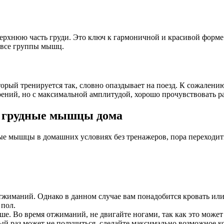
рхнюю часть груди. Это ключ к гармоничной и красивой форме.
 все группы мышц.
орый тренируется так, словно опаздывает на поезд. К сожалению,
рений, но с максимальной амплитудой, хорошо прочувствовать 
ь грудные мышцы дома
дные мышцы в домашних условиях без тренажеров, пора переходи
тжиманий. Однако в данном случае вам понадобится кровать или
 пол.
ьше. Во время отжиманий, не двигайте ногами, так как это може
вый раз может не получиться, сделайте максимально возможное к