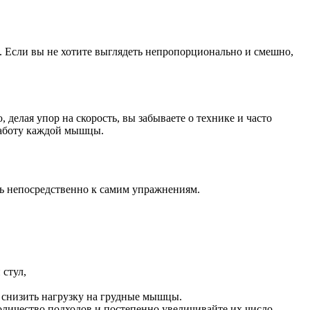
 Если вы не хотите выглядеть непропорционально и смешно,
 делая упор на скорость, вы забываете о технике и часто
работу каждой мышцы.
ть непосредственно к самим упражнениям.
 стул,
т снизить нагрузку на грудные мышцы.
оличество подходов и постепенно увеличивайте их число.