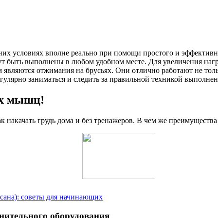
их условиях вполне реально при помощи простого и эффективн
ут быть выполнены в любом удобном месте. Для увеличения на
являются отжимания на брусьях. Они отлично работают не толь
егулярно заниматься и следить за правильной техникой выполне
ых мышц!
ак накачать грудь дома и без тренажеров. В чем же преимуществ
асана): советы для начинающих
лнительного оборудования