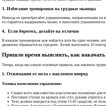
3. Избегание тренировки на грудные мышцы
Никогда не пренебрегайте упражнениями, направленными на ве
то старайтесь выдерживать баланс и выполнять упражнения на
4. Если беретесь, делайте на отлично
В каждом тренажерном зале найдется хотя бы один человек, кот
движение обрывается на середине. Лучше выполнить 10 повто
Пришло время выяснить, как накачат
Теперь, когда мы узнали основные правила, как накачать гру
1. Отжимания от пола с наклоном вперед
Техника выполнения упражнения:
Скорее всего вам известно классическое положение для о
Поставьте ступни на кровать или стул, руками упритесь в
Тело должно находится под углом 15-45 градусов, не бол
Ваша цель: 4 подхода по 10 повторений в каждом. В пер