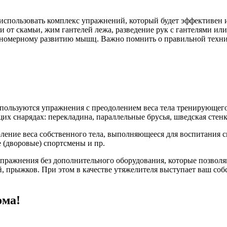
спользовать комплекс упражнений, который будет эффективен 
и от скамьи, жим гантелей лежа, разведение рук с гантелями ил
авномерному развитию мышц. Важно помнить о правильной тех
спользуются упражнения с преодолением веса тела тренирующег
снарядах: перекладина, параллельные брусья, шведская стенка, 
оление веса собственного тела, выполняющееся для воспитания
 (дворовые) спортсмены и пр.
 упражнения без дополнительного оборудования, которые позволя
 прыжков. При этом в качестве утяжелителя выступает ваш соб
ома!