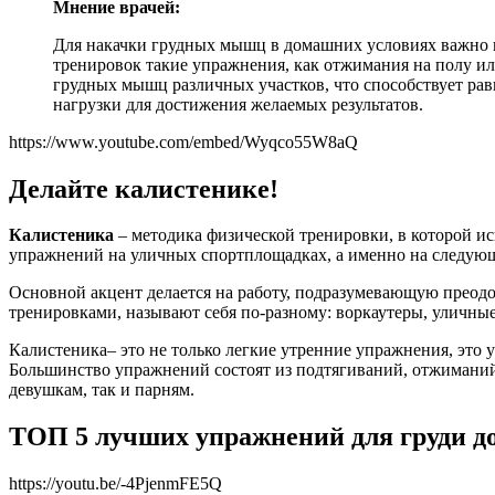
Мнение врачей:
Для накачки грудных мышц в домашних условиях важно и
тренировок такие упражнения, как отжимания на полу ил
грудных мышц различных участков, что способствует р
нагрузки для достижения желаемых результатов.
https://www.youtube.com/embed/Wyqco55W8aQ
Делайте калистеникe!
Калистеника
– методика физической тренировки, в которой и
упражнений на уличных спортплощадках, а именно на следующих 
Основной акцент делается на работу, подразумевающую преод
тренировками, называют себя по-разному: воркаутеры, уличные
Калистеника
– это не только легкие утренние упражнения, это
Большинство упражнений состоят из подтягиваний, отжиманий,
девушкам, так и парням.
ТОП 5 лучших упражнений для груди д
https://youtu.be/-4PjenmFE5Q