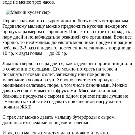
воде не менее трех часов.
Первое знакомство с сыром должно быть очень осторожным.
Годовалому малышу можно предложить кусочек нежирного
продукта размером с горошину. После этого стоит подождать
пару дней и понаблюдать за реакцией его организма. Если все
хорошо, то необходимо добавлять молочный продукт в рацион
ребенка 2-3 раза в неделю, постепенно увеличивая порцию до
10 гр, к двум годам — до 20 гр.
Ломтик твердого сыра дается, как отдельный прием пищи или
в сочетании с овощами. Его можно потереть на терке и
посыпать готовый омлет, запеканку или покрошить
маленькие кусочки в суп. Хорошо сочетается продукт с
овощными салатами, пюре, в том числе баночными. Можно
давать его детям вместе с фруктами. Мясо же или иные
белковые продукты с сыром в одном приеме пищи лучше не
смешивать, чтобы не создавать повышенной нагрузки на
почки и ЖКТ.
С трех лет можно давать малышу бутерброды с сыром,
дополняя их свежими овощами и зеленью.
Итак, сыр маленьким детям давать можно и нужно.