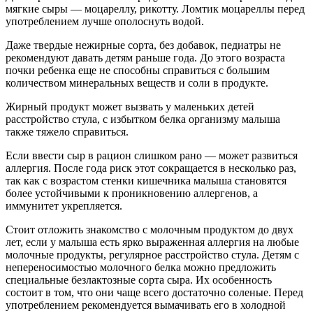
мягкие сыры — моцареллу, рикотту. Ломтик моцареллы перед
употреблением лучше ополоснуть водой.
Даже твердые нежирные сорта, без добавок, педиатры не
рекомендуют давать детям раньше года. До этого возраста
почки ребенка еще не способны справиться с большим
количеством минеральных веществ и соли в продукте.
Жирный продукт может вызвать у маленьких детей
расстройство стула, с избытком белка организму малыша
также тяжело справиться.
Если ввести сыр в рацион слишком рано — может развиться
аллергия. После года риск этот сокращается в несколько раз,
так как с возрастом стенки кишечника малыша становятся
более устойчивыми к проникновению аллергенов, а
иммунитет укрепляется.
Стоит отложить знакомство с молочным продуктом до двух
лет, если у малыша есть ярко выраженная аллергия на любые
молочные продукты, регулярное расстройство стула. Детям с
непереносимостью молочного белка можно предложить
специальные безлактозные сорта сыра. Их особенность
состоит в том, что они чаще всего достаточно соленые. Перед
употреблением рекомендуется вымачивать его в холодной