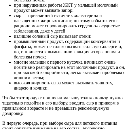
при нарушениях работы ЖКТ у малышей молочный
продукт может вызвать запор;
сыр — признанный источник холестерина и
насыщенных жирных кислот, поэтому избыток его в
рационе может спровоцировать сердечно-сосудистые
заболевания, даже у детей.
излишне соленый сыр вызывает отеки;
промышленный продукт, содержащий консерванты и
фосфаты, может не только вызвать сильную аллергию,
но, и привести к вымыванию кальция из организма и
болезням почек;
многие малыши с первого кусочка начинают очень
позитивно реагировать на этот молочный продукт, а он,
при высокой калорийности, легко вызывает проблемы с
лишним весом;
высокая жирность сыра может вызывать тошноту,
диарею и колики.
Чтобы этот продукт приносил малышу только пользу, нужно
тщательно подойти к его выбору, вводить сыр в прикорм в
правильном возрасте и не превышать рекомендуемую
дозировку.
В первую очередь, при выборе сыра для детского питания
стоит обратить внимание на его состав. Абсолютно