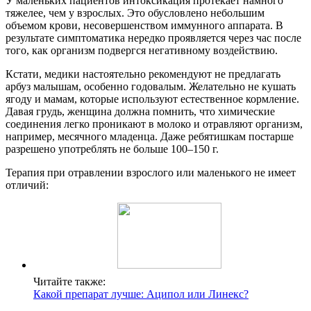
У маленьких пациентов интоксикация протекает намного
тяжелее, чем у взрослых. Это обусловлено небольшим
объемом крови, несовершенством иммунного аппарата. В
результате симптоматика нередко проявляется через час после
того, как организм подвергся негативному воздействию.
Кстати, медики настоятельно рекомендуют не предлагать
арбуз малышам, особенно годовалым. Желательно не кушать
ягоду и мамам, которые используют естественное кормление.
Давая грудь, женщина должна помнить, что химические
соединения легко проникают в молоко и отравляют организм,
например, месячного младенца. Даже ребятишкам постарше
разрешено употреблять не больше 100–150 г.
Терапия при отравлении взрослого или маленького не имеет
отличий:
Читайте также:
Какой препарат лучше: Аципол или Линекс?