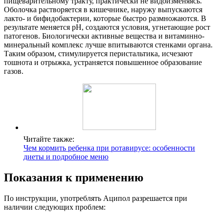
пищеварительному тракту, практически не видоизменяясь.
Оболочка растворяется в кишечнике, наружу выпускаются
лакто- и бифидобактерии, которые быстро размножаются. В
результате меняется рН, создаются условия, угнетающие рост
патогенов. Биологически активные вещества и витаминно-
минеральный комплекс лучше впитываются стенками органа.
Таким образом, стимулируется перистальтика, исчезают
тошнота и отрыжка, устраняется повышенное образование
газов.
Читайте также:
Чем кормить ребенка при ротавирусе: особенности
диеты и подробное меню
Показания к применению
По инструкции, употреблять Аципол разрешается при
наличии следующих проблем: