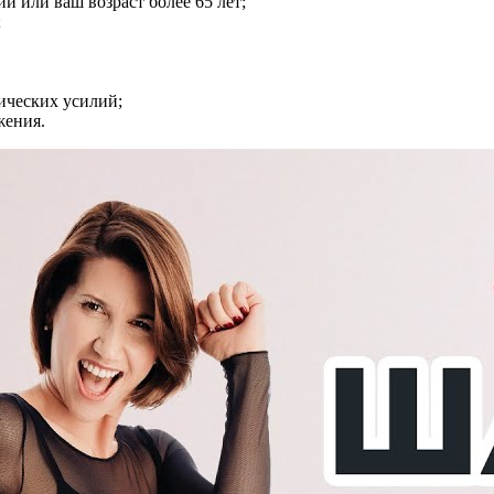
й или ваш возраст более 65 лет;
;
ических усилий;
жения.