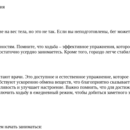
е на вес тела, но это не так. Если вы неподготовлены, бег може
ностям. Помните, что ходьба – эффективное упражнения, которо
достаточно усердно занимаетесь. Кроме того, гораздо легче стаб
итают врачи. Это доступное и естественное упражнение, котор
ствуют ускорению обмена веществ, что благоприятно сказываетс
ливость и улучшает настроение. Важно помнить, что для достиже
ключить ходьбу в ежедневный режим, чтобы добиться заметного 
м начать заниматься: