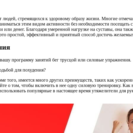
т людей, стремящихся к здоровому образу жизни. Многие отмеча
ниматься этим видом активности без необходимости посещать с
ни или денег. Благодаря умеренной нагрузке на суставы, она та
 это простой, эффективный и приятный способ достичь желаемых
ния
 вашу программу занятий бег трусцой или силовые упражнения.
одьбой для похудения?
е того, имеется много других преимуществ, таких как ускорени
йте о том, чтобы включить в нее одну силовую тренировку. Как 
я использовать популярные в настоящее время утяжелители для р