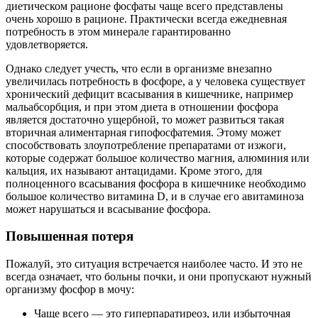
диетическом рационе фосфаты чаще всего представлены
очень хорошо в рационе. Практически всегда ежедневная
потребность в этом минерале гарантированно
удовлетворяется.
Однако следует учесть, что если в организме внезапно
увеличилась потребность в фосфоре, а у человека существует
хронический дефицит всасывания в кишечнике, например
мальабсорбция, и при этом диета в отношении фосфора
является достаточно ущербной, то может развиться такая
вторичная алиментарная гипофосфатемия. Этому может
способствовать злоупотребление препаратами от изжоги,
которые содержат большое количество магния, алюминия или
кальция, их называют антацидами. Кроме этого, для
полноценного всасывания фосфора в кишечнике необходимо
большое количество витамина D, и в случае его авитаминоза
может нарушаться и всасывание фосфора.
Повышенная потеря
Пожалуй, это ситуация встречается наиболее часто. И это не
всегда означает, что больны почки, и они пропускают нужный
организму фосфор в мочу:
Чаще всего — это гиперпаратиреоз, или избыточная