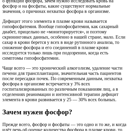
о функции фосфора, зачем нужно исследовать кровь на
фосфор и на фосфаты, какие существуют нормальные
значения, о причинах нехватки фосфора в организме.
Дефицит этого элемента в плазме крови называется
гипофосфатемия. Вообще гипофосфатемия, как сахарный
диабет, прицельно не «мониторируется», и поэтому
скрининговых данных, особенно в нашей стране, мало. Если
сахар в крови берется у всех в виде рутинного анализа, то
снижение фосфора и его соединений в плазме крови
исследуется только лишь при подозрении, когда есть
симптомы гипофосфатемии.
Чаще всего — это хронический алкоголизм, удаление части
печени для трансплантации, значительная часть пациентов
после пересадки почек. По современным данным, нехватка
фосфора в организме встречается у 3% всех
госпитализированных по различным показаниям лиц, а в
отделениях реанимации и интенсивной терапии дефицит
элемента в крови развивается у 25 — 30% всех больных.
Зачем нужен фосфор?
Прежде всего, фосфор и фосфаты — это одно и то же, и когда
идёт речь об оценке количества фосфора в плазме крови, то