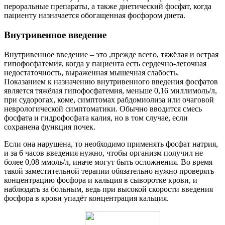
пероральные препараты, а также диетический фосфат, когда
пациенту назначается обогащенная фосфором диета.
Внутривенное введение
Внутривенное введение – это ,прежде всего, тяжёлая и острая
гипофосфатемия, когда у пациента есть сердечно-легочная
недостаточность, выраженная мышечная слабость.
Показанием к назначению внутривенного введения фосфатов
является тяжёлая гипофосфатемия, меньше 0,16 миллимоль/л,
при судорогах, коме, симптомах рабдомиолиза или очаговой
неврологической симптоматики. Обычно вводится смесь
фосфата и гидрофосфата калия, но в том случае, если
сохранена функция почек.
Если она нарушена, то необходимо применять фосфат натрия,
и за 6 часов введения нужно, чтобы организм получил не
более 0,08 ммоль/л, иначе могут быть осложнения. Во время
такой заместительной терапии обязательно нужно проверять
концентрацию фосфора и кальция в сыворотке крови, и
наблюдать за больным, ведь при высокой скорости введения
фосфора в крови упадёт концентрация кальция.