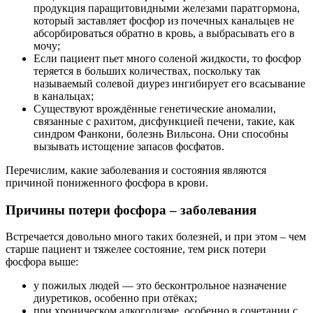
продукция паращитовидными железами паратгормона,
который заставляет фосфор из почечных канальцев не
абсорбироваться обратно в кровь, а выбрасывать его в
мочу;
Если пациент пьет много соленой жидкости, то фосфор
теряется в больших количествах, поскольку так
называемый солевой диурез ингибирует его всасывание
в канальцах;
Существуют врождённые генетические аномалии,
связанные с рахитом, дисфункцией печени, такие, как
синдром Фанкони, болезнь Вильсона. Они способны
вызывать истощение запасов фосфатов.
Перечислим, какие заболевания и состояния являются
причиной пониженного фосфора в крови.
Причины потери фосфора – заболевания
Встречается довольно много таких болезней, и при этом – чем
старше пациент и тяжелее состояние, тем риск потери
фосфора выше:
у пожилых людей — это бесконтрольное назначение
диуретиков, особенно при отёках;
при хроническом алкоголизме, особенно в сочетании с