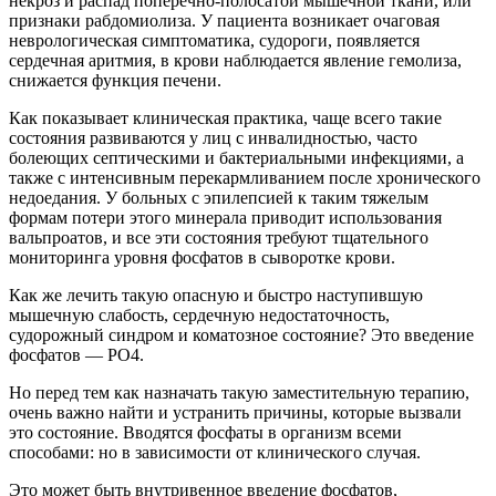
некроз и распад поперечно-полосатой мышечной ткани, или
признаки рабдомиолиза. У пациента возникает очаговая
неврологическая симптоматика, судороги, появляется
сердечная аритмия, в крови наблюдается явление гемолиза,
снижается функция печени.
Как показывает клиническая практика, чаще всего такие
состояния развиваются у лиц с инвалидностью, часто
болеющих септическими и бактериальными инфекциями, а
также с интенсивным перекармливанием после хронического
недоедания. У больных с эпилепсией к таким тяжелым
формам потери этого минерала приводит использования
вальпроатов, и все эти состояния требуют тщательного
мониторинга уровня фосфатов в сыворотке крови.
Как же лечить такую опасную и быстро наступившую
мышечную слабость, сердечную недостаточность,
судорожный синдром и коматозное состояние? Это введение
фосфатов — РО4.
Но перед тем как назначать такую заместительную терапию,
очень важно найти и устранить причины, которые вызвали
это состояние. Вводятся фосфаты в организм всеми
способами: но в зависимости от клинического случая.
Это может быть внутривенное введение фосфатов,