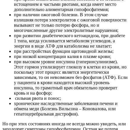
истощением и частыми рвотами, когда имеет место
дополнительно алиментарная гипофосфатемия;
при наличии ожоговой болезни. В этом случае
излишняя потеря электролитов с ожоговой поверхности
вызывают не только потерю фосфора, но и
многочисленные другие электролитные нарушения;
при развитии диабетического кетоацидоза, при диабете
1 типа, когда усиливается метаболизм углеводов, а
энергии в виде АТФ для катаболизма не хватает;
при расстройствах функции щитовидной железы;
при низкой концентрации калия в плазме крови;
при высоком уровне инсулина (гиперинсулинизме).
Этот гормон утилизирует глюкозу в клетки из крови, но
поскольку этот процесс является энергетически
зависимым, то он невозможен без фосфатов (АТФ). Если
у пациента в крови находится высокий уровень
инсулина, то грамотный врач обязательно проверит
кровь и на фосфор;
сильная рвота и понос;
хронические наследственные заболевания печени и
обмена меди (Болезнь Вильсона – Коновалова, или
гепатоцеребральная дистрофия).
Но при этих состояниях иногда не всегда можно увидеть, или
заподозрят симптомы гипофосфатемии. Острая же потеря