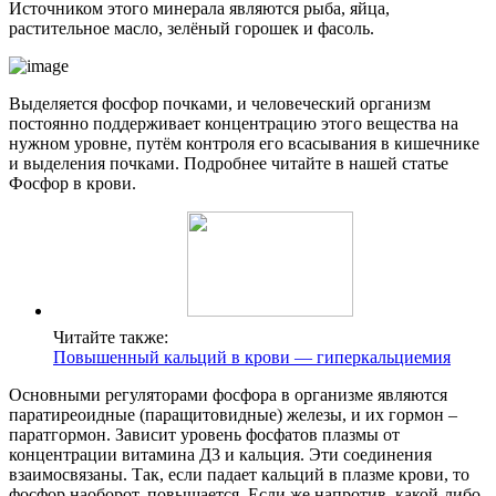
Источником этого минерала являются рыба, яйца,
растительное масло, зелёный горошек и фасоль.
Выделяется фосфор почками, и человеческий организм
постоянно поддерживает концентрацию этого вещества на
нужном уровне, путём контроля его всасывания в кишечнике
и выделения почками. Подробнее читайте в нашей статье
Фосфор в крови.
Читайте также:
Повышенный кальций в крови — гиперкальциемия
Основными регуляторами фосфора в организме являются
паратиреоидные (паращитовидные) железы, и их гормон –
паратгормон. Зависит уровень фосфатов плазмы от
концентрации витамина Д3 и кальция. Эти соединения
взаимосвязаны. Так, если падает кальций в плазме крови, то
фосфор наоборот, повышается. Если же напротив, какой-либо