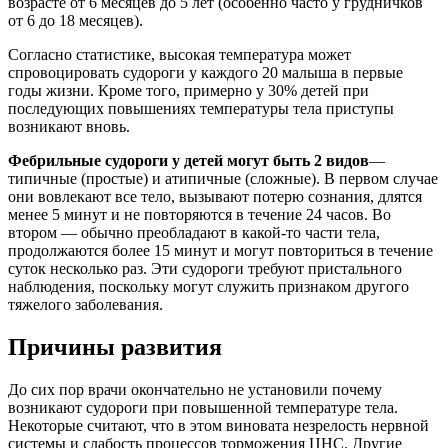
возрасте от 6 месяцев до 5 лет (особенно часто у грудничков
от 6 до 18 месяцев).
Согласно статистике, высокая температура может
спровоцировать судороги у каждого 20 малыша в первые
годы жизни. Кроме того, примерно у 30% детей при
последующих повышениях температуры тела приступы
возникают вновь.
Фебрильные судороги у детей могут быть 2 видов
—
типичные (простые) и атипичные (сложные). В первом случае
они вовлекают все тело, вызывают потерю сознания, длятся
менее 5 минут и не повторяются в течение 24 часов. Во
втором — обычно преобладают в какой-то части тела,
продолжаются более 15 минут и могут повториться в течение
суток несколько раз. Эти судороги требуют пристального
наблюдения, поскольку могут служить признаком другого
тяжелого заболевания.
Причины развития
До сих пор врачи окончательно не установили почему
возникают судороги при повышенной температуре тела.
Некоторые считают, что в этом виновата незрелость нервной
системы и слабость процессов торможения ЦНС. Другие