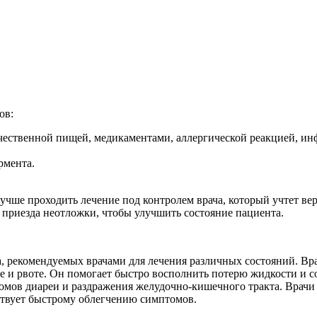
ов:
ачественной пищей, медикаментами, аллергической реакцией, ин
рмента.
учше проходить лечение под контролем врача, который учтет ве
 приезда неотложки, чтобы улучшить состояние пациента.
а, рекомендуемых врачами для лечения различных состояний. Вр
е и рвоте. Он помогает быстро восполнить потерю жидкости и с
омов диареи и раздражения желудочно-кишечного тракта. Врачи
ствует быстрому облегчению симптомов.