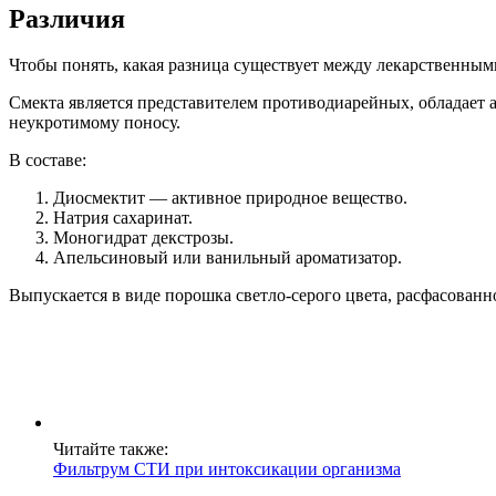
Различия
Чтобы понять, какая разница существует между лекарственным
Смекта является представителем противодиарейных, обладает
неукротимому поносу.
В составе:
Диосмектит — активное природное вещество.
Натрия сахаринат.
Моногидрат декстрозы.
Апельсиновый или ванильный ароматизатор.
Выпускается в виде порошка светло-серого цвета, расфасованн
Читайте также:
Фильтрум СТИ при интоксикации организма