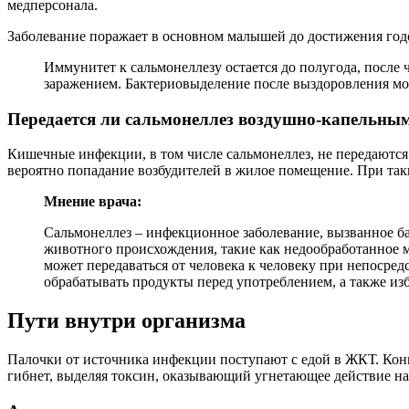
медперсонала.
Заболевание поражает в основном малышей до достижения годо
Иммунитет к сальмонеллезу остается до полугода, после 
заражением. Бактериовыделение после выздоровления мож
Передается ли сальмонеллез воздушно-капельны
Кишечные инфекции, в том числе сальмонеллез, не передаютс
вероятно попадание возбудителей в жилое помещение. При так
Мнение врача:
Сальмонеллез – инфекционное заболевание, вызванное ба
животного происхождения, такие как недообработанное мя
может передаваться от человека к человеку при непосре
обрабатывать продукты перед употреблением, а также и
Пути внутри организма
Палочки от источника инфекции поступают с едой в ЖКТ. Конц
гибнет, выделяя токсин, оказывающий угнетающее действие на