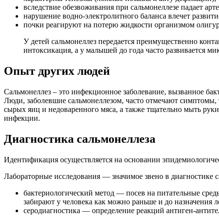
вследствие обезвоживания при сальмонеллезе падает арт
нарушение водно-электролитного баланса влечет развит
почки реагируют на потерю жидкости организмом олигур
У детей сальмонеллез передается преимущественно конта
интоксикация, а у малышей до года часто развивается ми
Опыт других людей
Сальмонеллез – это инфекционное заболевание, вызванное бакт
Люди, заболевшие сальмонеллезом, часто отмечают симптомы, т
сырых яиц и недоваренного мяса, а также тщательно мыть рук
инфекции.
Диагностика сальмонеллеза
Идентификация осуществляется на основании эпидемиологическ
Лабораторные исследования — значимое звено в диагностике с
бак­териологический метод — посев на питательные сред
забирают у человека как можно раньше и до назначения л
серодиагностика — определение реакций антиген-антите