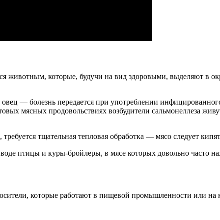
тся животным, которые, будучи на вид здоровыми, выделяют в 
и овец — болезнь передается при употреблении инфицированног
товых мясных продовольствиях возбудители сальмонеллеза живут
 требуется тщательная тепловая обработка — мясо следует кипят
оде птицы и куры-бройлеры, в мясе которых довольно часто нах
осители, которые работают в пищевой промышленности или на к