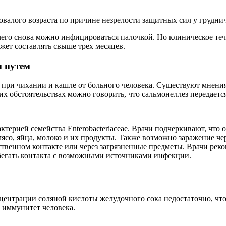
валого возраста по причине незрелости защитных сил у груднич
чего снова можно инфицироваться палочкой. Но клиническое тече
ет составлять свыше трех месяцев.
м путем
я при чихании и кашле от больного человека. Существуют мнен
их обстоятельствах можно говорить, что сальмонеллез передает
ктерией семейства Enterobacteriaceae. Врачи подчеркивают, чт
со, яйца, молоко и их продукты. Также возможно заражение чер
дственном контакте или через загрязненные предметы. Врачи ре
збегать контакта с возможными источниками инфекции.
ентрации соляной кислоты желудочного сока недостаточно, что
 иммунитет человека.