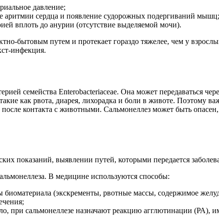
ериальное давление;
ие аритмии сердца и появление судорожных подергиваний мышц
ией вплоть до анурии (отсутствие выделяемой мочи).
ктно-бытовым путем и протекает гораздо тяжелее, чем у взрос
кст-инфекция.
ерией семейства Enterobacteriaceae. Она может передаваться ч
акие как рвота, диарея, лихорадка и боли в животе. Поэтому в
и после контакта с животными. Сальмонеллез может быть опасе
их показаний, выявлении путей, которыми передается заболева
альмонеллеза. В медицине используются способы:
ы биоматериала (экскременты, рвотные массы, содержимое желуд
ечения;
ло, при сальмонеллезе назначают реакцию агглютинации (РА),