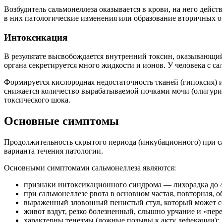
Возбудитель сальмонеллеза оказывается в крови, на него дейс
в них патологические изменения или образование вторичных о
Интоксикация
В результате высвобождается внутренний токсин, оказывающий
органа секретируется много жидкости и ионов. У человека с с
Формируется кислородная недостаточность тканей (гипоксия) и
снижается количество вырабатываемой почками мочи (олигурия
токсического шока.
Основные симптомы
Продолжительность скрытого периода (инкубационного) при сал
варианта течения патологии.
Основными симптомами сальмонеллеза являются:
признаки интоксикационного синдрома — лихорадка до 40 
при сальмонеллезе рвота в основном частая, повторная, о
выраженный зловонный пенистый стул, который может со
живот вздут, резко болезненный, слышно урчание и «пер
характерны тенезмы (ложные позывы к акту дефекации);