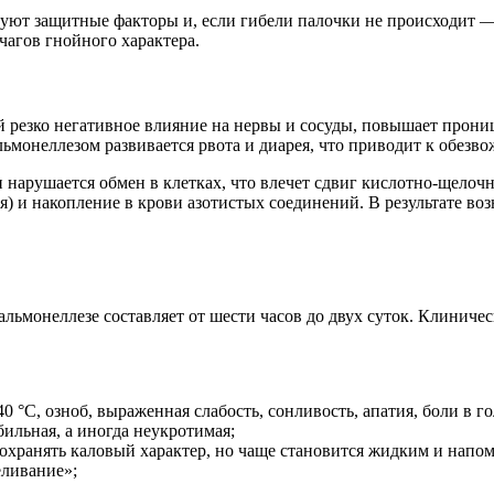
твуют защитные факторы и, если гибели палочки не происходит —
чагов гнойного характера.
 резко негативное влияние на нервы и сосуды, повышает прониц
альмонеллезом развивается рвота и диарея, что приводит к обез
 нарушается обмен в клетках, что влечет сдвиг кислотно-щелочн
) и накопление в крови азотистых соединений. В результате во
ьмонеллезе составляет от шести часов до двух суток. Клиничес
°C, озноб, выраженная слабость, сонливость, апатия, боли в го
бильная, а иногда неукротимая;
хранять каловый характер, но чаще становится жидким и напом
еливание»;