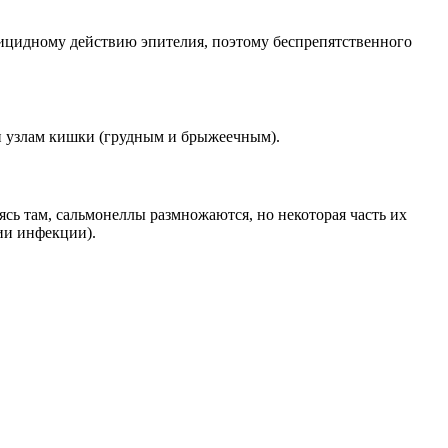
рицидному действию эпителия, поэтому беспрепятственного
и узлам кишки (грудным и брыжеечным).
сь там, сальмонеллы размножаются, но некоторая часть их
ии инфекции).