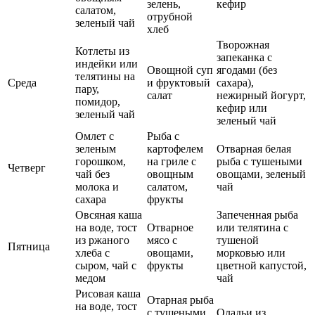
зелень,
кефир
салатом,
отрубной
зеленый чай
хлеб
Творожная
Котлеты из
запеканка с
индейки или
Овощной суп
ягодами (без
телятины на
Среда
и фруктовый
сахара),
пару,
салат
нежирный йогурт,
помидор,
кефир или
зеленый чай
зеленый чай
Омлет с
Рыба с
зеленым
картофелем
Отварная белая
горошком,
на гриле с
рыба с тушеными
Четверг
чай без
овощным
овощами, зеленый
молока и
салатом,
чай
сахара
фрукты
Овсяная каша
Запеченная рыба
на воде, тост
Отварное
или телятина с
из ржаного
мясо с
тушеной
Пятница
хлеба с
овощами,
морковью или
сыром, чай с
фрукты
цветной капустой,
медом
чай
Рисовая каша
Отарная рыба
на воде, тост
с тушеными
Оладьи из