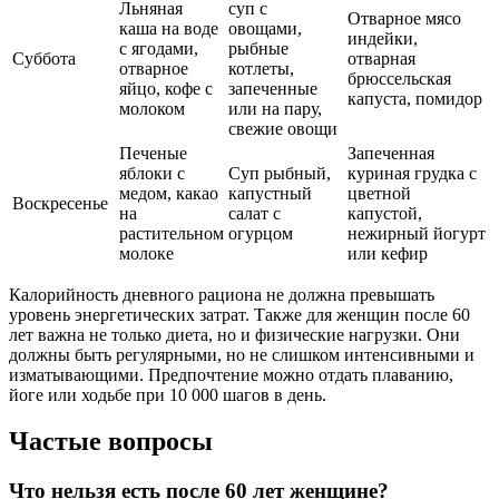
Льняная
суп с
Отварное мясо
каша на воде
овощами,
индейки,
с ягодами,
рыбные
Суббота
отварная
отварное
котлеты,
брюссельская
яйцо, кофе с
запеченные
капуста, помидор
молоком
или на пару,
свежие овощи
Печеные
Запеченная
яблоки с
Суп рыбный,
куриная грудка с
медом, какао
капустный
цветной
Воскресенье
на
салат с
капустой,
растительном
огурцом
нежирный йогурт
молоке
или кефир
Калорийность дневного рациона не должна превышать
уровень энергетических затрат. Также для женщин после 60
лет важна не только диета, но и физические нагрузки. Они
должны быть регулярными, но не слишком интенсивными и
изматывающими. Предпочтение можно отдать плаванию,
йоге или ходьбе при 10 000 шагов в день.
Частые вопросы
Что нельзя есть после 60 лет женщине?