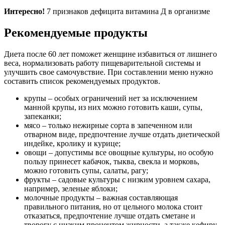
Интересно!
7 признаков дефицита витамина Д в организме
Рекомендуемые продукты
Диета после 60 лет поможет женщине избавиться от лишнего
веса, нормализовать работу пищеварительной системы и
улучшить свое самочувствие. При составлении меню нужно
составить список рекомендуемых продуктов.
крупы – особых ограничений нет за исключением
манной крупы, из них можно готовить каши, супы,
запеканки;
мясо – только нежирные сорта в запеченном или
отварном виде, предпочтение лучше отдать диетической
индейке, кролику и курице;
овощи – допустимы все овощные культуры, но особую
пользу принесет кабачок, тыква, свекла и морковь,
можно готовить супы, салаты, рагу;
фрукты – садовые культуры с низким уровнем сахара,
например, зеленые яблоки;
молочные продукты – важная составляющая
правильного питания, но от цельного молока стоит
отказаться, предпочтение лучше отдать сметане и
творогу с низким процентом жирности, а также кефиру