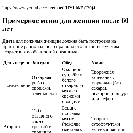
https://www.youtube.com/embed/HYLhkBC20j4
Примерное меню для женщин после 60
лет
Диета для пожилых женщин должна быть построена на
принципе рационального правильного питания с учетом
возрастных особенностей организма.
День недели
Завтрак
Обед
Ужин
Овощной
Творожная
суп, 200 г
Отварная
запеканка с
белого
рыба с
морковью (без
Понедельник
отварного
овощами,
сахара),
мяса со
зеленый чай
нежирный йогурт
свежими
или кефир
овощами
Борщ с
150 г
постным
отварного
мясом
Творог с
мяса с
(ложечка
сухофруктами,
Вторник
гречкой и
сметаны),
зеленый чай или
овощным