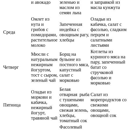
и авокадо
зеленью и
и заправкой из
маслом из
масла кунжута
семян льна
Омлет из
Оладьи из
нута и
Запеченная
кабачка, салат с
грибов с
индейка с
фасолью, сладким
Среда
помидорами,
овощным рагу,
перцем и
растительное
хлебцы
салатными
молоко
листьями
Котлеты из
Мюсли с
Борщ на
куриного мяса на
натуральным
бульоне из
пару, запеченный
нежирным
постного мяса,
Четверг
батат со
йогуртом,
капустный
стручковой
тост с сыром,
салат с
фасолью и
зеленый чай
морковью
морковью
Белая
Оладьи из
отварная рыба
Салат из
моркови и
с тушеными
морепродуктов со
кабачка,
Пятница
овощами,
свежими
нежирный
свежая зелень,
овощами,
йогурт,
хлебцы,
овощной сок
травяной чай
томатный сок
Фасолевый