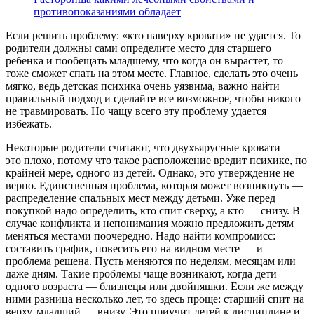
противопоказаниями обладает
Если решить проблему: «кто наверху кровати» не удается. То
родители должны сами определите место для старшего
ребенка и пообещать младшему, что когда он вырастет, то
тоже сможет спать на этом месте. Главное, сделать это очень
мягко, ведь детская психика очень уязвима, важно найти
правильный подход и сделайте все возможное, чтобы никого
не травмировать. Но чащу всего эту проблему удается
избежать.
Некоторые родители считают, что двухъярусные кровати —
это плохо, потому что такое расположение вредит психике, по
крайней мере, одного из детей. Однако, это утверждение не
верно. Единственная проблема, которая может возникнуть —
распределение спальных мест между детьми. Уже перед
покупкой надо определить, кто спит сверху, а кто — снизу. В
случае конфликта и непонимания можно предложить детям
меняться местами поочередно. Надо найти компромисс:
составить график, повесить его на видном месте — и
проблема решена. Пусть меняются по неделям, месяцам или
даже дням. Такие проблемы чаще возникают, когда дети
одного возраста — близнецы или двойняшки. Если же между
ними разница несколько лет, то здесь проще: старший спит на
верху, младший — внизу. Это приучит детей к дисциплине и