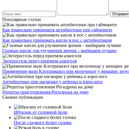
Популярные статьи
Как правильно принимать антибиотики при гайморите
Как правильно принимать капли в нос с антибиотиком
Глазные капли для улучшения зрения – выбираем лучшие
Энтеросгель перед приемом алкоголя
Применение мази Клотримазол при молочнице у женщин: резу
Антибиотики при насморке у ребенка и взрослого
Рецепты приготовления Регидрона на дому
Свежие публикации
Ибуклин от головной боли
После сладкого болит голова