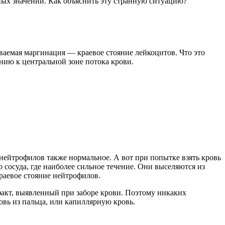
ьных значений. Как объяснить эту странную ситуацию?
ваемая маргинация — краевое стояние лейкоцитов. Что это
нию к центральной зоне потока крови.
 нейтрофилов также нормальное. А вот при попытке взять кровь
 сосуда, где наиболее сильное течение. Они выселяются из
краевое стояние нейтрофилов.
акт, выявленный при заборе крови. Поэтому никаких
овь из пальца, или капиллярную кровь.