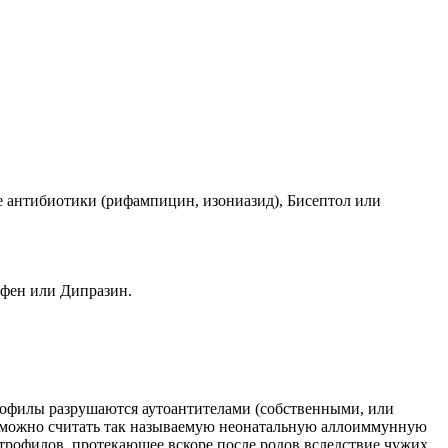
 антибиотики (рифампицин, изониазид), Бисептол или
ьфен или Дипразин.
рофилы разрушаются аутоантителами (собственными, или
ни можно считать так называемую неонатальную аллоиммунную
йтрофилов, протекающее вскоре после родов вследствие чужих