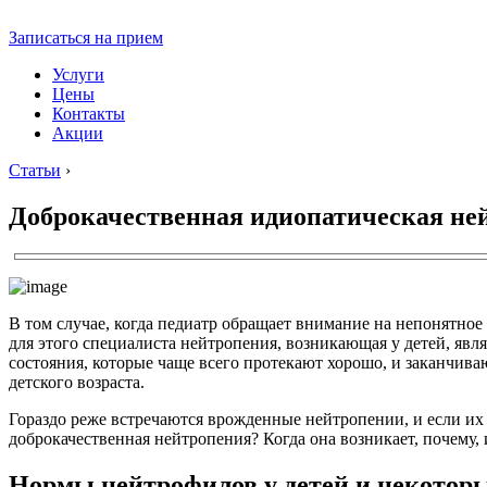
Записаться на прием
Услуги
Цены
Контакты
Акции
Статьи
›
Доброкачественная идиопатическая ней
В том случае, когда педиатр обращает внимание на непонятное 
для этого специалиста нейтропения, возникающая у детей, явл
состояния, которые чаще всего протекают хорошо, и заканчив
детского возраста.
Гораздо реже встречаются врожденные нейтропении, и если их н
доброкачественная нейтропения? Когда она возникает, почему,
Нормы нейтрофилов у детей и некотор