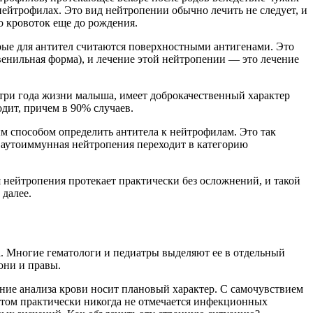
нейтрофилах. Это вид нейтропении обычно лечить не следует, и
о кровоток еще до рождения.
рые для антител считаются поверхностными антигенами. Это
венильная форма), и лечение этой нейтропении — это лечение
 три года жизни малыша, имеет доброкачественный характер
одит, причем в 90% случаев.
м способом определить антитела к нейтрофилам. Это так
а аутоиммунная нейтропения переходит в категорию
 нейтропения протекает практически без осложнений, и такой
далее.
а. Многие гематологи и педиатры выделяют ее в отдельный
они и правы.
ение анализа крови носит плановый характер. С самочувствием
и этом практически никогда не отмечается инфекционных