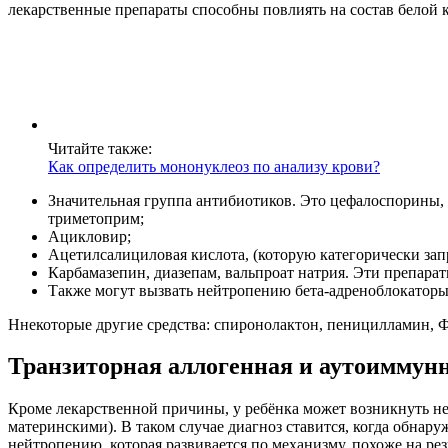
лекарственные препараты способны повлиять на состав белой
Читайте также:
Как определить мононуклеоз по анализу крови?
Значительная группа антибиотиков. Это цефалоспорины,
триметоприм;
Ацикловир;
Ацетилсалициловая кислота, (которую категорически зап
Карбамазепин, диазепам, вальпроат натрия. Эти препар
Также могут вызвать нейтропению бета-адреноблокатор
Ннекоторые другие средства: спиронолактон, пеницилламин, Ф
Транзиторная аллогенная и аутоиммун
Кроме лекарственной причины, у ребёнка может возникнуть н
материнскими). В таком случае диагноз ставится, когда обна
нейтропению, которая развивается по механизму, похоже на ре