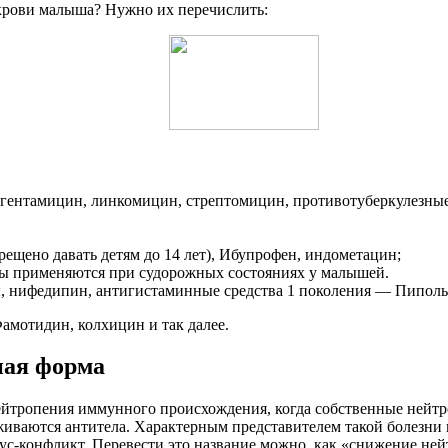
 крови малыша? Нужно их перечислить:
 гентамицин, линкомицин, стрептомицин, противотуберкулезные
рещено давать детям до 14 лет), Ибупрофен, индометацин;
аты применяются при судорожных состояниях у малышей.
ы, нифедипин, антигистаминные средства 1 поколения — Пипол
амотидин, колхицин и так далее.
ная форма
ейтропения иммунного происхождения, когда собственные нейт
руживаются антитела. Характерным представителем такой болез
зус-конфликт. Перевести это название можно, как «снижение не