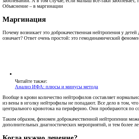
заболеваний. А в том случае, если малыш все-таки заболевает
Объяснение – в маргинации
Маргинация
Почему возникает это доброкачественная нейтропения у детей 
означает? Ответ очень простой: это гемодинамический феноме
Читайте также:
Анализ ИФА: плюсы и минусы метода
Вообще в крови количество нейтрофилов составляет нормальное
из вены в иголку нейтрофилы не попадают. Все дело в том, что
центрального кровотока на периферию. Они пробираются по сос
Таким образом, феномен доброкачественной нейтропении може
дополнительных диагностических мероприятий, и тем более лече
Когда нужно лечение?