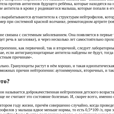
тела против антигенов будущего ребёнка, которые находятся на 
ие антитела в крови у родившегося малыша, которые попали в ег
 вырабатываются аутоантитела к структурам нейтрофилов, кото
имер при системной красной волчанке, ревматоидном артрите (ю
не связана с системным заболеванием. Она появляется в первые
дет речь в заголовке), и через несколько лет самостоятельно прох
ропении, как первичной, так и вторичной, следует лабораторны
ае, если антигранулоцитарные антитела найдены не будут, тогд
вестным причинам».
ьно. Гранулоциты растут в нём хорошо, и такая идиопатическая
зможных причин нейтропении: аутоиммунных, вторичных, и так 
это?
он называется доброкачественная нейтропения детского возраст
е не считают это состояние болезнью. И, скорее всего, именно 
 втором году жизни, причём совершенно случайно, когда провед
йтрофилов у малыша вдвое меньше нормы, то есть 0,5*109 /л, пр