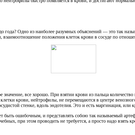
, то нейтрофилы быстро появляется в крови, и достигают нормал
до года? Одно из наиболее разумных объяснений — это так назы
н, взаимоотношение положения клеток крови в сосуде по отноше
 значение, все хорошо. При взятии крови из пальца количество
 клетки крови, нейтрофилы, не перемещаются в центре венозного
удистой стенке, вдоль эндотелия. Это и есть маргинация, или 
т быть ошибочным, и представлять собою так называемый артеф
бных, при этом проводить не требуется, а просто надо взять кр