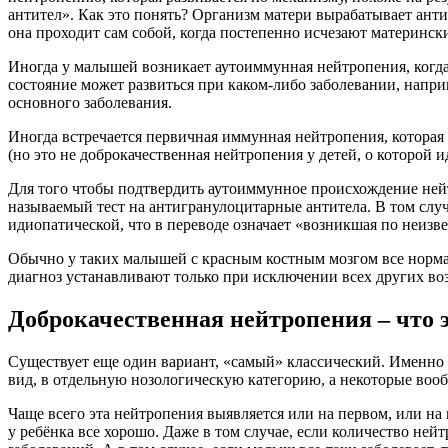
антител». Как это понять? Организм матери вырабатывает анти
она проходит сам собой, когда постепенно исчезают материнск
Иногда у малышей возникает аутоиммунная нейтропения, когда
состояние может развиться при каком-либо заболевании, напр
основного заболевания.
Иногда встречается первичная иммунная нейтропения, которая 
(но это не доброкачественная нейтропения у детей, о которой и
Для того чтобы подтвердить аутоиммунное происхождение нейт
называемый тест на антигранулоцитарные антитела. В том случ
идиопатической, что в переводе означает «возникшая по неиз
Обычно у таких малышей с красным костным мозгом все нормал
диагноз устанавливают только при исключении всех других во
Доброкачественная нейтропения – что 
Существует еще один вариант, «самый» классический. Именно 
вид, в отдельную нозологическую категорию, а некоторые вообщ
Чаще всего эта нейтропения выявляется или на первом, или на
у ребёнка все хорошо. Даже в том случае, если количество не