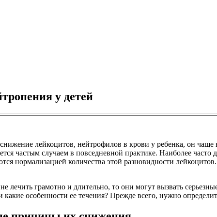
тропения у детей
снижение лейкоцитов, нейтрофилов в крови у ребенка, он чаще в
яется частым случаем в повседневной практике. Наиболее часто
аются нормализацией количества этой разновидности лейкоцитов.
е лечить грамотно и длительно, то они могут вызвать серьезные
 и какие особенности ее течения? Прежде всего, нужно определ
ые причины их снижения