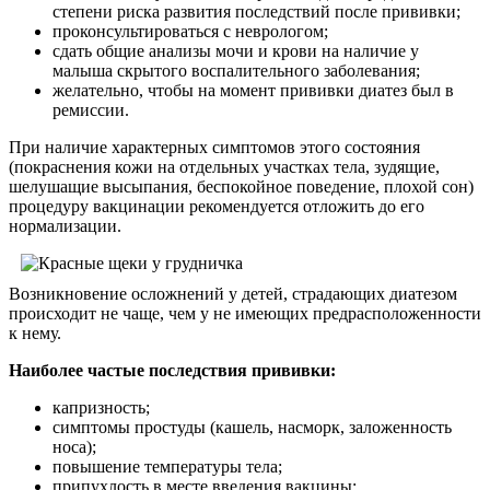
степени риска развития последствий после прививки;
проконсультироваться с неврологом;
сдать общие анализы мочи и крови на наличие у
малыша скрытого воспалительного заболевания;
желательно, чтобы на момент прививки диатез был в
ремиссии.
При наличие характерных симптомов этого состояния
(покраснения кожи на отдельных участках тела, зудящие,
шелушащие высыпания, беспокойное поведение, плохой сон)
процедуру вакцинации рекомендуется отложить до его
нормализации.
Возникновение осложнений у детей, страдающих диатезом
происходит не чаще, чем у не имеющих предрасположенности
к нему.
Наиболее частые последствия прививки:
капризность;
симптомы простуды (кашель, насморк, заложенность
носа);
повышение температуры тела;
припухлость в месте введения вакцины;