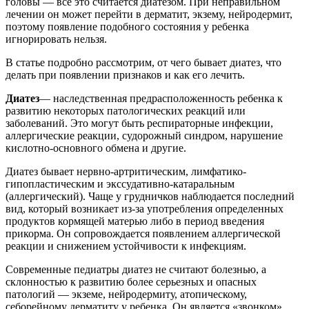
головы — все это считается диатезом. При неправильном
лечении он может перейти в дерматит, экзему, нейродермит,
поэтому появление подобного состояния у ребенка
игнорировать нельзя.
В статье подробно рассмотрим, от чего бывает диатез, что
делать при появлении признаков и как его лечить.
Диатез
— наследственная предрасположенность ребенка к
развитию некоторых патологических реакций или
заболеваний. Это могут быть респираторные инфекции,
аллергические реакции, судорожный синдром, нарушение
кислотно-основного обмена и другие.
Диатез бывает нервно-артритическим, лимфатико-
гипопластическим и экссудативно-катаральным
(аллергический). Чаще у грудничков наблюдается последний
вид, который возникает из-за употребления определенных
продуктов кормящей матерью либо в период введения
прикорма. Он сопровождается появлением аллергической
реакции и снижением устойчивости к инфекциям.
Современные педиатры диатез не считают болезнью, а
склонностью к развитию более серьезных и опасных
патологий — экземе, нейродермиту, атопическому,
себорейному дерматиту у ребенка. Он является «звонком»