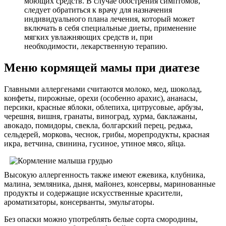
моющих средств. В случае обострения симптомов,
следует обратиться к врачу для назначения
индивидуального плана лечения, который может
включать в себя специальные диеты, применение
мягких увлажняющих средств и, при
необходимости, лекарственную терапию.
Меню кормящей мамы при диатезе
Главными аллергенами считаются молоко, мед, шоколад,
конфеты, пирожные, орехи (особенно арахис), ананасы,
персики, красные яблоки, облепиха, цитрусовые, арбузы,
черешня, вишня, гранаты, виноград, хурма, баклажаны,
авокадо, помидоры, свекла, болгарский перец, редька,
сельдерей, морковь, чеснок, грибы, морепродукты, красная
икра, ветчина, свинина, гусиное, утиное мясо, яйца.
Высокую аллергенность также имеют ежевика, клубника,
малина, земляника, дыня, майонез, консервы, маринованные
продукты и содержащие искусственные красители,
ароматизаторы, консерванты, эмульгаторы.
Без опаски можно употреблять белые сорта смородины,