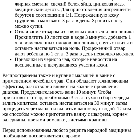
жирная сметана, свежий белок яйца, цинковая мазь,
медицинский деготь. Для приготовления ингредиенты
берутся в соотношении 1:1. Поврежденную кожу
грудничка смазывают 3 раза в день. Хранить пасту
можно сутки.
Отпаивание отваром из лавровых листьев и шиповника.
Прокипятить 10 листиков в воде 3 минуты, добавить 1
ч. л. измельченных плодов шиповника, снять с плиты и
оставить настаиваться на ночь. Процеженный отвар
дают ребенка по 1 ст. л. 3 раза в день несколько месяцев.
Примочки из черного чая, которые наносятся на
воспаленные и шелушащиеся участки кожи.
Распространены также и купания малышей в ванне с
применением лечебных трав. Они обладают заживляющим
эффектом, благотворно влияют на кожные проявления
диатеза. Продолжительность ванн 10 минут. Чтобы
приготовить отвар, необходимо 3 ст. л. сухого сбора череды
залить кипятком, оставить настаиваться на 30 минут, затем
процедить через марлю и вылить в ванночку с водой. Таким
же способом можно приготовить ванну с шалфеем, корнем
валерианы, цветами ромашки, листьями крапивы.
Перед использованием любого рецепта народной медицины
необходимо посоветоваться с врачом.