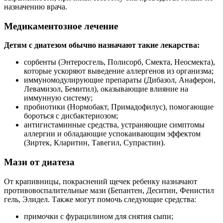
назначению врача.
Медикаментозное лечение
Детям с диатезом обычно назначают такие лекарства:
сорбенты (Энтеросгель, Полисорб, Смекта, Неосмекта),
которые ускоряют выведение аллергенов из организма;
иммуномодулирующие препараты (Дибазол, Анаферон,
Левамизол, Бемитил), оказывающие влияние на
иммунную систему;
пробиотики (Нормобакт, Примадофилус), помогающие
бороться с дисбактериозом;
антигистаминные средства, устраняющие симптомы
аллергии и обладающие успокаивающим эффектом
(Зиртек, Кларитин, Тавегил, Супрастин).
Мази от диатеза
От крапивницы, покраснений щечек ребенку назначают
противовоспалительные мази (Бепантен, Деситин, Фенистил
гель, Элидел. Также могут помочь следующие средства:
примочки с фурацилином для снятия сыпи;