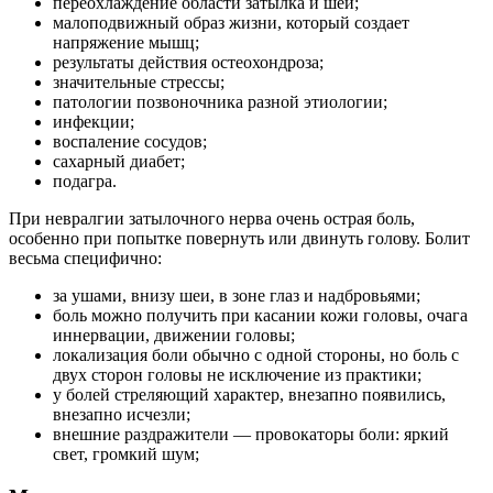
переохлаждение области затылка и шеи;
малоподвижный образ жизни, который создает
напряжение мышц;
результаты действия остеохондроза;
значительные стрессы;
патологии позвоночника разной этиологии;
инфекции;
воспаление сосудов;
сахарный диабет;
подагра.
При невралгии затылочного нерва очень острая боль,
особенно при попытке повернуть или двинуть голову. Болит
весьма специфично:
за ушами, внизу шеи, в зоне глаз и надбровьями;
боль можно получить при касании кожи головы, очага
иннервации, движении головы;
локализация боли обычно с одной стороны, но боль с
двух сторон головы не исключение из практики;
у болей стреляющий характер, внезапно появились,
внезапно исчезли;
внешние раздражители — провокаторы боли: яркий
свет, громкий шум;