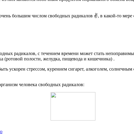
 очень большим числом свободных радикалов ✌️, в какой-то мер
дных радикалов, с течением времени может стать непоправимым,
ка (ротовой полости, желудка, пищевода и кишечника) .
ыть ускорен стрессом, курением сигарет, алкоголем, солнечным
организм человека свободных радикалов:
но