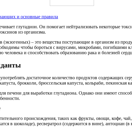
инающих и основные правила
печивает глутадион. Он помогает нейтрализовать некоторые токс
оксинов из организма.
в (экзогенных) – это вещества поступающие в организм из прод
обходимы чтобы бороться с вирусами, микробами, погибшими кле
ю человека и способствовать образованию рака и болезней сердц
иданты
и употреблять достаточное количество продуктов содержащих се
пуста, брокколи, брюссельская капуста, кольраби, пекинская капу
ля печени для выработки глутадиона. Однако они имеют способн
обенности.
тительного происхождения, таких как фрукты, овощи, кофе, чай
ся в шоколаде), ресвератрол (содержится в вине), антоциан (в 