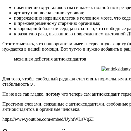
помутнению хрусталиков глаз и даже к полной потере зре
артриту или воспалению суставов;
повреждению нервных клеток в головном мозге, что сод
к преждевременному старению организма;
к коронарной болезни сердца из-за того, что свободные
к развитию рака, вызванного повреждением клеточной 
Стоит отметить, что наш организм имеет встроенную защиту (
нуждается в нашей помощи. Вот тут-то и нужно добавить в ра
механизм действия антиоксидантов
Для того, чтобы свободный радикал стал опять нормальным ато
стабильность☺.
Но не все так гладко, потому что теперь сам антиоксидант тер
Простыми словами, связанные с антиоксидантами, свободные р
антиоксидантов в организме человека.
https://www.youtube.com/embed/UyhtWLaVqZI