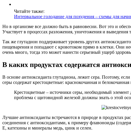
Читайте также:
Интервальное голодание для похудения – схемы для нач
Но в организме все должно быть в равновесии. Вот это и обес
Участвует в процессах разложения, уничтожения и выведения т
Так же глутадион поддерживает уровень других антиоксиданто
пищеварения и попадают с кровотоком прямо в клетки. Они не
очень много, тогда это может нанести серьезный ущерб здоровь
В каких продуктах содержатся антиокс
В основе антиоксиданта глутадиона, лежит сера. Поэтому, есл
серы содержат крестоцветные: краснокочанная и белокочанная ка
Крестоцветные – источники серы, необходимый элемент д
проблема с щитовидной железой должны знать о этой ос
Лучшие антиоксиданты встречаются в природе в продуктах рас
соединения с антиоксидантами, к примеру флавоноиды (содержат
Е, катехины и минералы медь, цинк и селен.