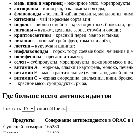
медь, цинк и марганец
– нежирное мясо, морепродукты, 
антоцианы
– виноград, баклажаны и ягоды;
флавоноиды
– зеленый чай, апельсины, мандарины, лимо
катехины
– чай и красные сорта вин;
индолы
– овощи семейства крестоцветных: брокколи, цве
лигнаны
– кунжут, цельные зерна, отруби и овощи;
криптоксантины
– красный перец, манго и тыква;
ликопин
– розовый грейпфрут, томаты и арбуз;
лютеин
– кукуруза и шпинат;
изофлавоноиды
– горох, тофу, соевые бобы, чечевица и 
полифенолы
– орегано и тимьян;
селен
– субпродукты, морепродукты, нежирное мясо и це
витамин А
– морковь, сладкий картофель, молоко, печень
витамин Е
– масла растительные (масло зародышей пшени
витамин С
– черная смородина, апельсины, киви, брокко
– красное мясо, субпродукты, рыба.
Где больше всего антиоксидантов
Показать
записей
Поиск:
Продукты
Содержание антиоксидантов в ORAC в 
Сушеный розмарин
165280