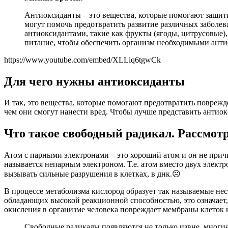
Антиоксиданты – это вещества, которые помогают защит
могут помочь предотвратить развитие различных заболев
антиоксидантами, такие как фрукты (ягоды, цитрусовые),
питание, чтобы обеспечить организм необходимыми ант
https://www.youtube.com/embed/XLLiq6tgwCk
Для чего нужны антиоксиданты
И так, это вещества, которые помогают предотвратить повреж
чем они смогут нанести вред. Чтобы лучше представить антиок
Что такое свободный радикал. Рассмот
Атом с парными электронами – это хороший атом и он не причи
называется непарным электроном. Т.е. атом вместо двух элект
вызывать сильные разрушения в клетках, в днк.☹️
В процессе метаболизма кислород образует так называемые не
обладающих высокой реакционной способностью, это означает, 
окисления в организме человека повреждает мембраны клеток 
Свободные радикалы появляются не только извне, многи