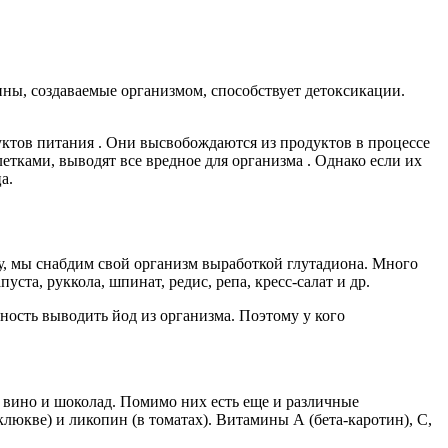
ины, создаваемые организмом, способствует детоксикации.
уктов питания . Они высвобождаются из продуктов в процессе
тками, выводят все вредное для организма . Однако если их
а.
ру, мы снабдим свой организм выработкой глутадиона. Много
ста, руккола, шпинат, редис, репа, кресс-салат и др.
ость выводить йод из организма. Поэтому у кого
, вино и шоколад. Помимо них есть еще и различные
клюкве) и ликопин (в томатах). Витамины А (бета-каротин), С,