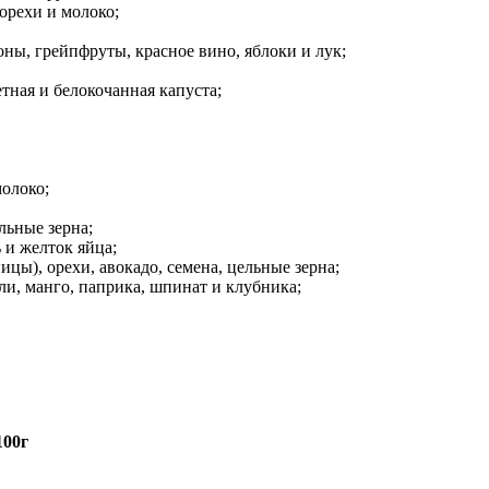
орехи и молоко;
ны, грейпфруты, красное вино, яблоки и лук;
тная и белокочанная капуста;
молоко;
льные зерна;
 и желток яйца;
цы), орехи, авокадо, семена, цельные зерна;
ли, манго, паприка, шпинат и клубника;
100г