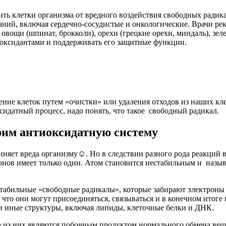
ить клетки организма от вредного воздействия свободных радик
аний, включая сердечно-сосудистые и онкологические. Врачи ре
 овощи (шпинат, брокколи), орехи (грецкие орехи, миндаль), зе
иоксидантами и поддерживать его защитные функции.
дение клеток путем «очистки» или удаления отходов из наших к
сидатный процесс, надо понять, что такое свободный радикал.
рим антиоксидатную систему
няет вреда организму☺. Но в следствии разного рода реакций в
ронов имеет только один. Атом становится нестабильным и назы
стабильные «свободные радикалы», которые забирают электроны
что они могут присоединяться, связываться и в конечном итоге
и иные структуры, включая липиды, клеточные белки и ДНК.
е из них являются побочным продуктом нормального обмена вещ