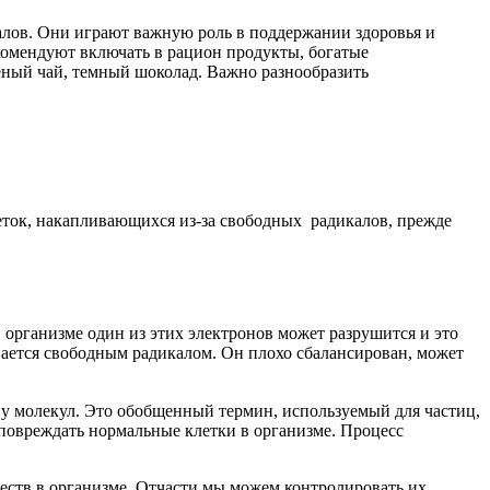
алов. Они играют важную роль в поддержании здоровья и
комендуют включать в рацион продукты, богатые
леный чай, темный шоколад. Важно разнообразить
леток, накапливающихся из-за свободных радикалов, прежде
 организме один из этих электронов может разрушится и это
вается свободным радикалом. Он плохо сбалансирован, может
 у молекул. Это обобщенный термин, используемый для частиц,
 повреждать нормальные клетки в организме. Процесс
еств в организме. Отчасти мы можем контролировать их,