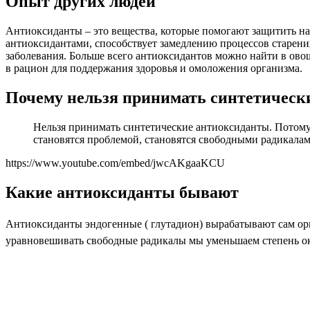
Опыт других людей
Антиоксиданты – это вещества, которые помогают защитить на
антиоксидантами, способствует замедлению процессов старени
заболевания. Больше всего антиоксидантов можно найти в овощ
в рацион для поддержания здоровья и омоложения организма.
Почему нельзя принимать синтетическ
Нельзя принимать синтетические антиоксиданты. Потому ч
становятся проблемой, становятся свободными радикалам
https://www.youtube.com/embed/jwcAKgaaKCU
Какие антиоксиданты бывают
Антиоксиданты эндогенные ( глутадион) вырабатывают сам орг
уравновешивать свободные радикалы мы уменьшаем степень оки