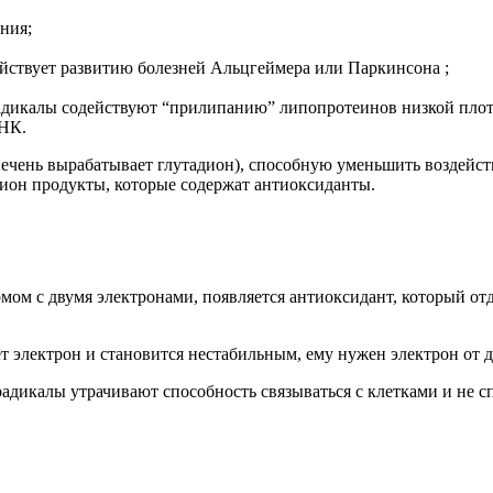
ния;
ействует развитию болезней Альцгеймера или Паркинсона ;
 радикалы содействуют “прилипанию” липопротеинов низкой пло
ДНК.
печень вырабатывает глутадион), способную уменьшить воздейст
цион продукты, которые содержат антиоксиданты.
мом с двумя электронами, появляется антиоксидант, который отд
яет электрон и становится нестабильным, ему нужен электрон от
адикалы утрачивают способность связываться с клетками и не с