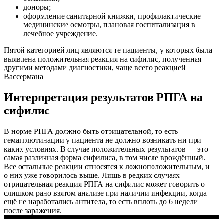
доноры;
оформление санитарной книжки, профилактические
медицинские осмотры, плановая госпитализация в
лечебное учреждение.
Пятой категорией лиц являются те пациенты, у которых была
выявлена положительная реакция на сифилис, полученная
другими методами диагностики, чаще всего реакцией
Вассермана.
Интерпретация результатов РПГА на
сифилис
В норме РПГА должно быть отрицательной, то есть
гемагглютинации у пациента не должно возникать ни при
каких условиях. В случае положительных результатов — это
самая различная форма сифилиса, в том числе врождённый.
Все остальные реакции относятся к ложноположительным, и
о них уже говорилось выше. Лишь в редких случаях
отрицательная реакция РПГА на сифилис может говорить о
слишком рано взятом анализе при наличии инфекции, когда
ещё не наработались антитела, то есть вплоть до 6 недели
после заражения.