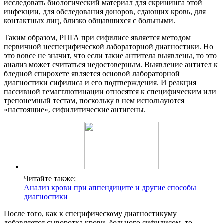
исследовать биологический материал для скрининга этой
инфекции, для обследования доноров, сдающих кровь, для
контактных лиц, близко общавшихся с больными.
Таким образом, РПГА при сифилисе является методом
первичной неспецифической лабораторной диагностики. Но
это вовсе не значит, что если такие антитела выявлены, то это
анализ может считаться недостоверным. Выявление антител к
бледной спирохете является основой лабораторной
диагностики сифилиса и его подтверждения. И реакция
пассивной гемагглютинации относятся к специфическим или
трепонемный тестам, поскольку в нем используются
«настоящие», сифилитические антигены.
Читайте также:
Анализ крови при аппендиците и другие способы
диагностики
После того, как к специфическому диагностикуму
добавляется сыворотка крови, больного сифилисом, то