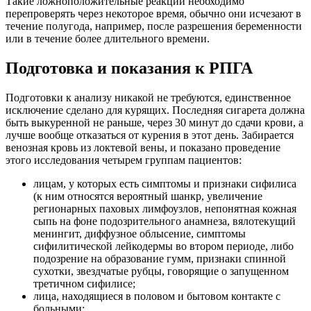
Такие ложноположительные реакции необходимо
перепроверять через некоторое время, обычно они исчезают в
течение полугода, например, после разрешения беременности
или в течение более длительного времени.
Подготовка и показания к РПГА
Подготовки к анализу никакой не требуются, единственное
исключение сделано для курящих. Последняя сигарета должна
быть выкуренной не раньше, через 30 минут до сдачи крови, а
лучше вообще отказаться от курения в этот день. Забирается
венозная кровь из локтевой вены, и показано проведение
этого исследования четырем группам пациентов:
лицам, у которых есть симптомы и признаки сифилиса
(к ним относятся вероятный шанкр, увеличение
регионарных паховых лимфоузлов, непонятная кожная
сыпь на фоне подозрительного анамнеза, вялотекущий
менингит, диффузное облысение, симптомы
сифилитической лейкодермы во втором периоде, либо
подозрение на образование гумм, признаки спинной
сухотки, звездчатые рубцы, говорящие о запущенном
третичном сифилисе;
лица, находящиеся в половом и бытовом контакте с
больными;