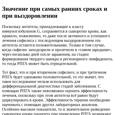
Значение при самых ранних сроках и
при выздоровлении
Поскольку антитела, принадлежащие к классу
иммуноглобулинов G, сохраняются в сыворотке крови, как
правило, пожизненно, то даже после активного и успешного
лечения сифилиса с последующим выздоровлением эти
антитела остаются положительными. Только в том случае,
когда сифилис заподозрили и пролечили в «самом зародыше»,
через несколько дней после заражения, на стадии
формирования твердого шанкра и регионарного лимфаденита,
то тогда РПГА может быть отрицательной.
Тот факт, что и при вторичном сифилисе, и при третичном
РПГА будет одинаково положительной, то это значит, что
такое исследование нельзя использовать для
дифференциальной диагностики стадий заболевания. С
помощью РПГА также невозможно оценить эффективность
лечения, поскольку при этом антитела всё равно будут
циркулировать в крови. Эффективность терапии необходимо
оценивать с помощью других лабораторных анализов.
Особенно высокие показатели, то и значительное разведение
сыворотки крови пациента при проведении РПГА возникают