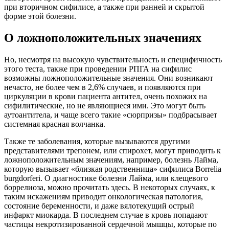
при вторичном сифилисе, а также при ранней и скрытой
форме этой болезни.
О ложноположительных значениях
Но, несмотря на высокую чувствительность и специфичность
этого теста, также при проведении РПГА на сифилис
возможны ложноположительные значения. Они возникают
нечасто, не более чем в 2,6% случаев, и появляются при
циркуляции в крови пациента антител, очень похожих на
сифилитические, но не являющиеся ими. Это могут быть
аутоантитела, и чаще всего такие «сюрпризы» подбрасывает
системная красная волчанка.
Также те заболевания, которые вызываются другими
представителями трепонем, или спирохет, могут приводить к
ложноположительным значениям, например, болезнь Лайма,
которую вызывает «близкая родственница» сифилиса Borrelia
burgdorferi. О диагностике болезни Лайма, или клещевого
боррелиоза, можно прочитать здесь. В некоторых случаях, к
таким искажениям приводит онкологическая патология,
состояние беременности, и даже вялотекущий острый
инфаркт миокарда. В последнем случае в кровь попадают
частицы некротизированной сердечной мышцы, которые по