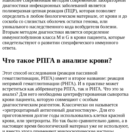
Наиболее современным методом современной лабораторной
диагностики инфекционных заболеваний является
полимеразная цепная реакция (ПЦР), которая позволяет
определить в любом биологическом материале, от крови и до
соскоба со слизистых оболочек остатки генома, или
уникального наследственного кода возбудителя болезни.
Вторым методом диагностики является определение
иммуноглобулинов класса М и G в крови пациента, которые
свидетельствуют о развитии специфического иммунного
ответа.
Что такое РПГА в анализе крови?
Этот способ исследования (реакция пассивной
гемагглютинации, РПГА) имеет и второе название: реакция
непрямой гемагглютинации (РНГА). И в практике может
встретиться как аббревиатура РПГА, так и РНГА. Что это за
анализ? Для него необходима центрифугированная сыворотка
крови пациента, которую совмещают с особым
диагностическим реагентом. Классически он называется
«эритроцитарный антигенный диагностикум». Для его
приготовления долгие годы использовались клетки красной
крови, или эритроциты. Но так было сравнительно давно, а в
настоящее время биологический материал уже не используют,
и вместо этого применяют микроскопические частицы