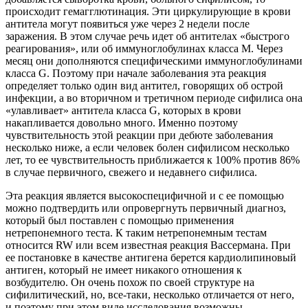
происходит гемагглютинация. Эти циркулирующие в крови
антитела могут появиться уже через 2 недели после
заражения. В этом случае речь идет об антителах «быстрого
реагирования», или об иммуноглобулинах класса М. Через
месяц они дополняются специфическими иммуноглобулинами
класса G. Поэтому при начале заболевания эта реакция
определяет только один вид антител, говорящих об острой
инфекции, а во вторичном и третичном периоде сифилиса она
«улавливает» антитела класса G, которых в крови
накапливается довольно много. Именно поэтому
чувствительность этой реакции при дебюте заболевания
несколько ниже, а если человек болен сифилисом несколько
лет, то ее чувствительность приближается к 100% против 86%
в случае первичного, свежего и недавнего сифилиса.
Эта реакция является высокоспецифичной и с ее помощью
можно подтвердить или опровергнуть первичный диагноз,
который был поставлен с помощью применения
нетрепонемного теста. К таким нетрепонемным тестам
относится RW или всем известная реакция Вассермана. При
ее постановке в качестве антигена берется кардиолипиновый
антиген, который не имеет никакого отношения к
возбудителю. Он очень похож по своей структуре на
сифилитический, но, все-таки, несколько отличается от него,
и поэтому при этом виде исследования возможны