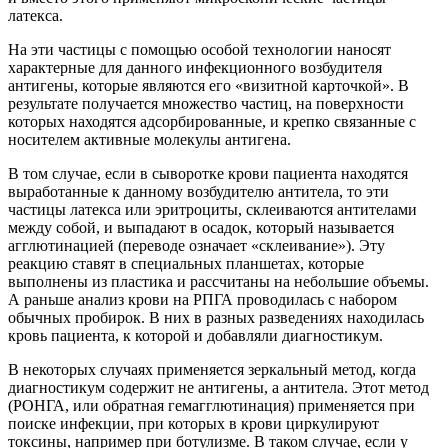
латекса.
На эти частицы с помощью особой технологии наносят
характерные для данного инфекционного возбудителя
антигены, которые являются его «визитной карточкой». В
результате получается множество частиц, на поверхности
которых находятся адсорбированные, и крепко связанные с
носителем активные молекулы антигена.
В том случае, если в сыворотке крови пациента находятся
выработанные к данному возбудителю антитела, то эти
частицы латекса или эритроциты, склеиваются антителами
между собой, и выпадают в осадок, который называется
агглютинацией (переводе означает «склеивание»). Эту
реакцию ставят в специальных планшетах, которые
выполнены из пластика и рассчитаны на небольшие объемы.
А раньше анализ крови на РПГА проводилась с набором
обычных пробирок. В них в разных разведениях находилась
кровь пациента, к которой и добавляли диагностикум.
В некоторых случаях применяется зеркальный метод, когда
диагностикум содержит не антигены, а антитела. Этот метод
(РОНГА, или обратная гемагглютинация) применяется при
поиске инфекции, при которых в крови циркулируют
токсины, например при ботулизме. В таком случае, если у