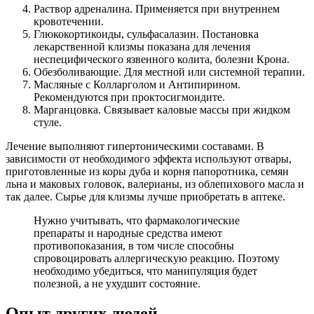
Раствор адреналина. Применяется при внутреннем
кровотечении.
Глюкокортикоиды, сульфасалазин. Постановка
лекарственной клизмы показана для лечения
неспецифического язвенного колита, болезни Крона.
Обезболивающие. Для местной или системной терапии.
Масляные с Колларголом и Антипирином.
Рекомендуются при проктосигмоидите.
Марганцовка. Связывает каловые массы при жидком
стуле.
Лечение выполняют гипертоническими составами. В
зависимости от необходимого эффекта используют отвары,
приготовленные из коры дуба и корня папоротника, семян
льна и маковых головок, валерианы, из облепихового масла и
так далее. Сырье для клизмы лучше приобретать в аптеке.
Нужно учитывать, что фармакологические
препараты и народные средства имеют
противопоказания, в том числе способны
спровоцировать аллергическую реакцию. Поэтому
необходимо убедиться, что манипуляция будет
полезной, а не ухудшит состояние.
Опыт других людей