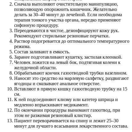
Сначала выполняют очистительную манипуляцию,
позволяющую опорожнить кишечник. Желательно
делать за 30–40 минут до лечебной. Если необходима
терапия тонкого участка органа, нередко применяют
сифонную процедуру.
Переодеваются в чистое, дезинфицируют кожу рук.
Рекомендуют стерильные резиновые перчатки.
Раствор подогревается до оптимального температурного
режима.
Состав заливают в емкость.
Заранее подготавливают кушетку, застилая клеенкой.
Человек ложится на левый бок, подтягивая колени к
желудочной области.
Обрабатывают кончик газоотводной трубки вазелином.
Наносят это средство на марлевую салфетку, раздвигают
ягодицы и смазывают анальное отверстие.
Вставляют в прямую кишку газоотводную трубку на 15
см.
К ней подсоединяют клизму или катетер шприца и
медленно впрыскивают медикамент.
По окончании процедуры вынимают газоотвод, при
этом не разжимая резиновый клистир.
Пациент переворачивается на спину и лежит 25–30
минут для лучшего всасывания лекарственного состава.