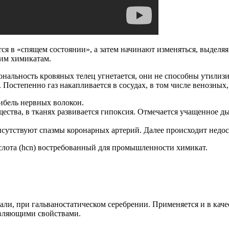
ся в «спящем состоянии», а затем начинают изменяться, выделяя
гим химикатам.
нальность кровяных телец угнетается, они не способны утилизи
 Постепенно газ накапливается в сосудах, в том числе венозных
ибель нервных волокон.
ества, в тканях развивается гипоксия. Отмечается учащенное ды
исутствуют спазмы коронарных артерий. Далее происходит недост
слота (hcn) востребованный для промышленности химикат.
али, при гальваностатическом серебрении. Применяется и в ка
авляющими свойствами.