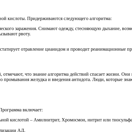
ной кислоты. Придерживаются следующего алгоритма:
ического заражения. Снимают одежду, стесняющую дыхание, воз
вызывают рвоту.
нстатирует отравление цианидом и проводит реанимационные пр
, отмечают, что знание алгоритма действий спасает жизни. Они
промывания желудка и введения антидота. Люди, которые знают,
Программа включает:
ной кислотой – Амилнитрит, Хромосмон, нитрит или тиосульфат
лизации АД.