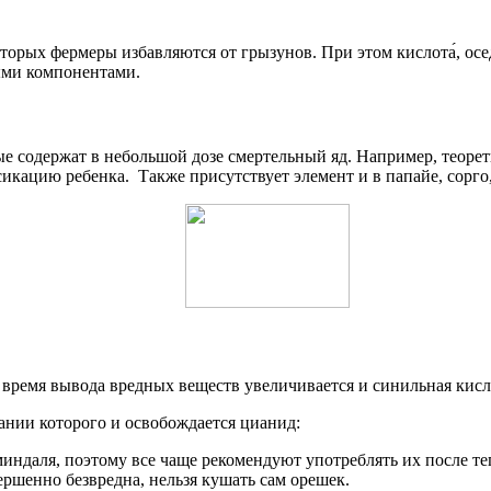
орых фермеры избавляются от грызунов. При этом кислота́, оседа
ыми компонентами.
е содержат в небольшой дозе смертельный яд. Например, теоре
сикацию ребенка. Также присутствует элемент и в папайе, сорго
ак время вывода вредных веществ увеличивается и синильная кис
ании которого и освобождается цианид:
миндаля, поэтому все чаще рекомендуют употреблять их после те
ершенно безвредна, нельзя кушать сам орешек.