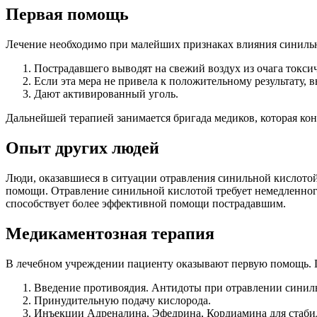
Первая помощь
Лечение необходимо при малейших признаках влияния синиль
Пострадавшего выводят на свежий воздух из очага токс
Если эта мера не привела к положительному результату, 
Дают активированный уголь.
Дальнейшей терапией занимается бригада медиков, которая ко
Опыт других людей
Люди, оказавшиеся в ситуации отравления синильной кислотой
помощи. Отравление синильной кислотой требует немедленного 
способствует более эффективной помощи пострадавшим.
Медикаментозная терапия
В лечебном учреждении пациенту оказывают первую помощь. 
Введение противоядия. Антидоты при отравлении синиль
Принудительную подачу кислорода.
Инъекции Адреналина, Эфедрина, Кордиамина для стаби