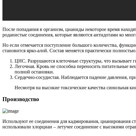
После попадания в организм, цианиды некоторое время находят
роданистые соединения, которые являются антидотами ко мно
Но если отмечается поступление большого количества, функцио
становится ярко-алой. Состав меняется практически полностью.
ЦНС. Разрушаются клеточные структуры, что вызывает г
Легочная. Кровь не способна переносить питательные вещ
полной остановки.
Сердечно-сосудистая. Наблюдается падение давления, пр
Несмотря на высокие токсические качества синильная ки
Производство
Используют ее соединения для кадмирования, цианирования ст
использовали хлорциан – летучее соединение с высокими отр