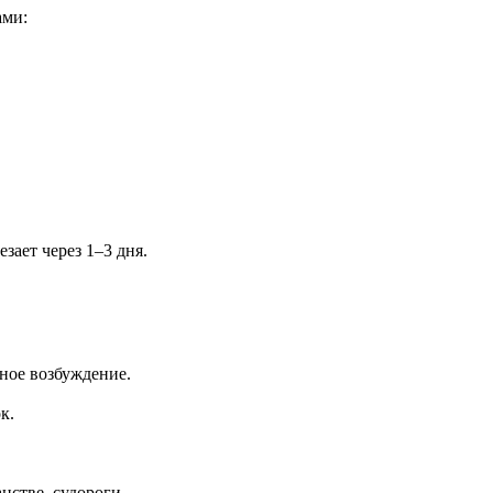
ами:
ает через 1–3 дня.
ное возбуждение.
к.
нстве, судороги.