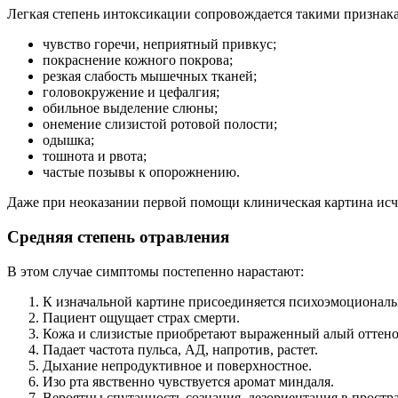
Легкая степень интоксикации сопровождается такими признак
чувство горечи, неприятный привкус;
покраснение кожного покрова;
резкая слабость мышечных тканей;
головокружение и цефалгия;
обильное выделение слюны;
онемение слизистой ротовой полости;
одышка;
тошнота и рвота;
частые позывы к опорожнению.
Даже при неоказании первой помощи клиническая картина исчез
Средняя степень отравления
В этом случае симптомы постепенно нарастают:
К изначальной картине присоединяется психоэмоциональ
Пациент ощущает страх смерти.
Кожа и слизистые приобретают выраженный алый оттено
Падает частота пульса, АД, напротив, растет.
Дыхание непродуктивное и поверхностное.
Изо рта явственно чувствуется аромат миндаля.
Вероятны спутанность сознания, дезориентация в простра