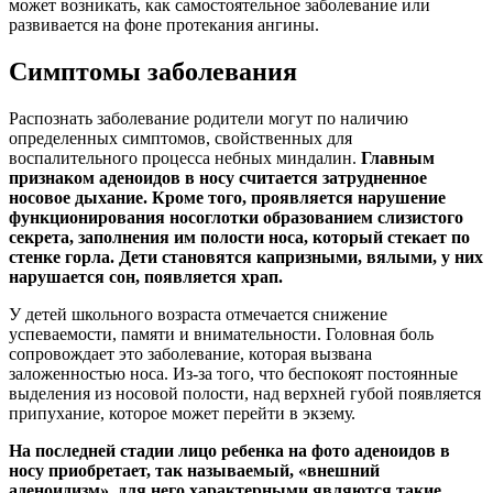
может возникать, как самостоятельное заболевание или
развивается на фоне протекания ангины.
Симптомы заболевания
Распознать заболевание родители могут по наличию
определенных симптомов, свойственных для
воспалительного процесса небных миндалин.
Главным
признаком аденоидов в носу считается затрудненное
носовое дыхание. Кроме того, проявляется нарушение
функционирования носоглотки образованием слизистого
секрета, заполнения им полости носа, который стекает по
стенке горла. Дети становятся капризными, вялыми, у них
нарушается сон, появляется храп.
У детей школьного возраста отмечается снижение
успеваемости, памяти и внимательности. Головная боль
сопровождает это заболевание, которая вызвана
заложенностью носа. Из-за того, что беспокоят постоянные
выделения из носовой полости, над верхней губой появляется
припухание, которое может перейти в экзему.
На последней стадии лицо ребенка на фото аденоидов в
носу приобретает, так называемый, «внешний
аденоидизм», для него характерными являются такие