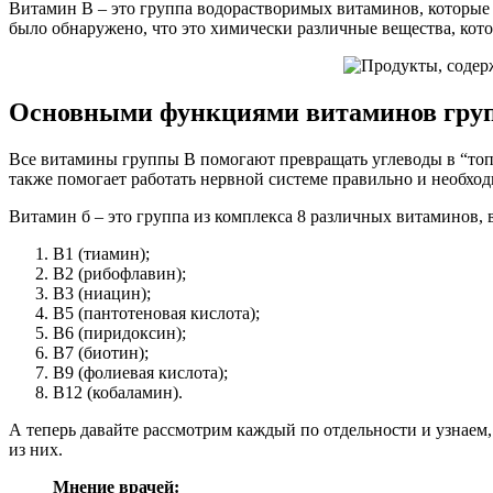
Витамин В – это группа водорастворимых витаминов, которые 
было обнаружено, что это химически различные вещества, кото
Основными функциями витаминов гру
Все витамины группы В помогают превращать углеводы в “топли
также помогает работать нервной системе правильно и необход
Витамин б – это группа из комплекса 8 различных витаминов, 
В1 (тиамин);
B2 (рибофлавин);
B3 (ниацин);
B5 (пантотеновая кислота);
B6 (пиридоксин);
B7 (биотин);
B9 (фолиевая кислота);
B12 (кобаламин).
А теперь давайте рассмотрим каждый по отдельности и узнаем
из них.
Мнение врачей: