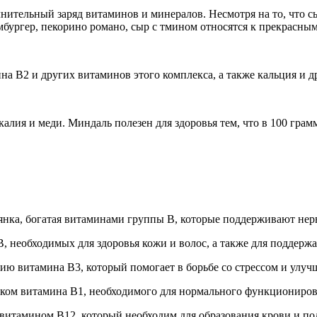
лнительный заряд витаминов и минералов. Несмотря на то, что с
мбургер, пекорино романо, сыр с тмином относятся к прекрасны
а В2 и других витаминов этого комплекса, а также кальция и д
алия и меди. Миндаль полезен для здоровья тем, что в 100 грамм
сянка, богатая витаминами группы В, которые поддерживают нер
, необходимых для здоровья кожи и волос, а также для поддержа
ию витамина В3, который помогает в борьбе со стрессом и улучш
ком витамина В1, необходимого для нормального функциониров
 витамином В12, который необходим для образования крови и по