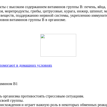
ы с высоким содержанием витаминов группы В: печень, яйца, м
оя, морепродукты, грибы, цитрусовые, курага, инжир, шпинат, ма
 веществ, поддержанию нервной системы, укреплению иммуните
ровня витаминов группы В в организме.
 помогают в домашних условиях
ь организма противостоять стрессовым ситуациям.
 своей группы.
оисхождения и играет важную роль в некоторых обменных реакц