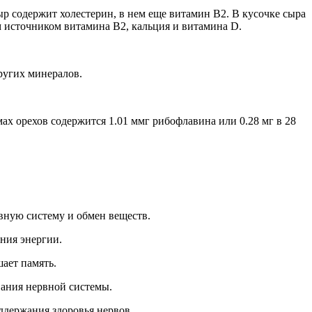
ыр содержит холестерин, в нем еще витамин В2. В кусочке сыра
м источником витамина В2, кальция и витамина D.
ругих минералов.
ах орехов содержится 1.01 ммг рибофлавина или 0.28 мг в 28
вную систему и обмен веществ.
ния энергии.
ает память.
ания нервной системы.
ддержания здоровья нервов.