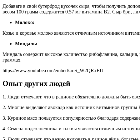
Добавьте в свой бутерброд кусочек сыра, чтобы получить допо
весом 100 грамм содержится 0.57 мг витамина В2. Сыр бри, ли
Молоко:
Козье и коровье молоко являются отличным источником витамин
Миндаль:
Миндаль содержит высокое количество рибофлавина, кальция, к
граммах.
https://www.youtube.com/embed/-mS_W2QRxEU
Опыт других людей
1. Люди отмечают, что в рационе обязательно должны быть ов
2. Многие выделяют авокадо как источник витаминов группы В
3. Куриное мясо пользуется популярностью благодаря содержан
4. Семена подсолнечника и тыквы являются отличным источни
5. Люди отмечают, что важно включать в рацион яйца, богатые