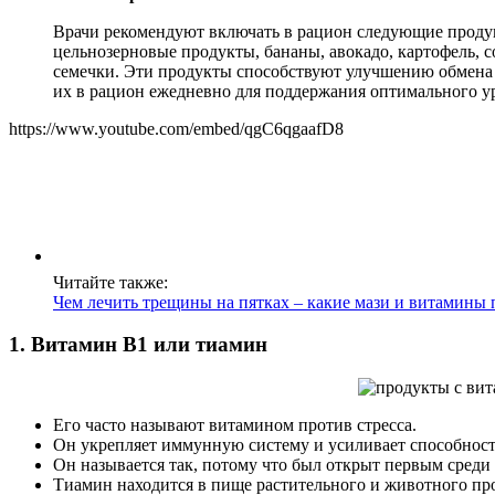
Врачи рекомендуют включать в рацион следующие продукт
цельнозерновые продукты, бананы, авокадо, картофель, с
семечки. Эти продукты способствуют улучшению обмена
их в рацион ежедневно для поддержания оптимального у
https://www.youtube.com/embed/qgC6qgaafD8
Читайте также:
Чем лечить трещины на пятках – какие мази и витамины
1. Витамин В1 или тиамин
Его часто называют витамином против стресса.
Он укрепляет иммунную систему и усиливает способност
Он называется так, потому что был открыт первым среди
Тиамин находится в пище растительного и животного пр