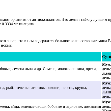
чищают организм от антиоксидантов. Это делает свёклу лучшим п
 0.3334 мг ниацина.
то знает, что в нем содержится большое количество витамина В3
й нормы.
Суто
Муж
бовые, семена льна и др. Семена, молоко, синина, орехи,
день;
Жен
день.
Муж
ца, рыба, зеленые листовые овощи, печень, крупы,
день;
Жен
день.
Муж
емена, яйца, зеленые овощи,бобовые и зерновые, домашняя
день;
Жен