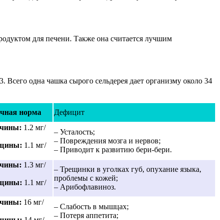
родуктом для печени. Также она считается лучшим
. Всего одна чашка сырого сельдерея дает организму около 34
чная норма
Дефицит
чины:
1.2 мг/
– Усталость;
– Повреждения мозга и нервов;
щины:
1.1 мг/
– Приводит к развитию бери-бери.
чины:
1.3 мг/
– Трещинки в уголках губ, опухание языка,
проблемы с кожей;
щины:
1.1 мг/
– Арибофлавиноз.
чины:
16 мг/
– Слабость в мышцах;
– Потеря аппетита;
щины:
14 мг/