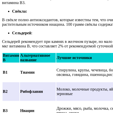
витамина В3.
Свёкла:
В свёкле полно антиоксидантов, которые известны тем, что о
растительным источником ниацина. 100 грамм свёклы содержат
Сельдерей
:
Сельдерей рекомендует при камнях в желчном пузыре, но мало к
мкг витамина В, что составляет 2% от рекомендуемой суточно
Витамин
Альтернативное
Лучшие источники
В
название
Спирулина, крупы, чечевица, бо
В1
Тиамин
овсянка, говядина, пшеница,риc
Молоко, молочные продукты, яй
В2
Рибофлавин
зерновые
Дрожжи, мясо, рыба, молочка, с
В3
Ниацин
птица, орехи