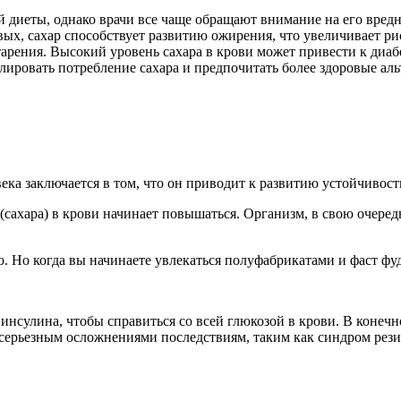
 диеты, однако врачи все чаще обращают внимание на его вред
вых, сахар способствует развитию ожирения, что увеличивает ри
тарения. Высокий уровень сахара в крови может привести к диа
олировать потребление сахара и предпочитать более здоровые а
ка заключается в том, что он приводит к развитию устойчивост
 (сахара) в крови начинает повышаться. Организм, в свою очере
о. Но когда вы начинаете увлекаться полуфабрикатами и фаст фу
 инсулина, чтобы справиться со всей глюкозой в крови. В конеч
 серьезным осложнениями последствиям, таким как синдром резис