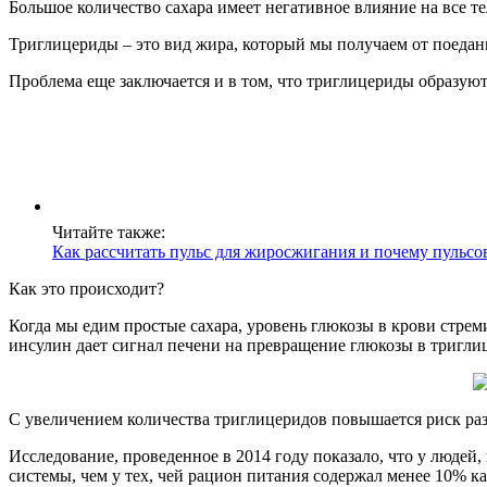
Большое количество сахара имеет негативное влияние на все тел
Триглицериды – это вид жира, который мы получаем от поедан
Проблема еще заключается и в том, что триглицериды образуют
Читайте также:
Как рассчитать пульс для жиросжигания и почему пульсо
Как это происходит?
Когда мы едим простые сахара, уровень глюкозы в крови стрем
инсулин дает сигнал печени на превращение глюкозы в тригли
С увеличением количества триглицеридов повышается риск раз
Исследование, проведенное в 2014 году показало, что у людей,
системы, чем у тех, чей рацион питания содержал менее 10% к