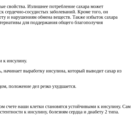
ные свойства. Излишнее потребление сахара может
ск сердечно-сосудистых заболеваний. Кроме того, он
бету и нарушениям обмена веществ. Также избыток сахара
льтернативы для поддержания общего благополучия
и к инсулину.
дь, начинает выработку инсулина, который выводит сахар из
дом, положение дел резко ухудшается.
ном счете наши клетки становятся устойчивыми к инсулину. Сам
тентности к инсулину, болезням сердца и диабету 2 типа.