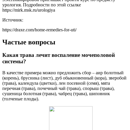
урология. Подробности по этой ссылке
https://mirk.msk.ru/urologiya
Источник:
https://draxe.com/home-remedies-for-uti/
Частые вопросы
Какая трава лечит воспаление мочеполовой
системы?
В качестве примера можно предложить сбор – аир болотный
(корень), брусника (лист), дуб обыкновенный (кора), зверобой
(трава), календула (цветки), лен посевной (семя), мята
перечная (трава), почечный чай (трава), спорыш (трава),
сушеница болотная (трава), чабрец (трава), шиповник
(толченые плоды).