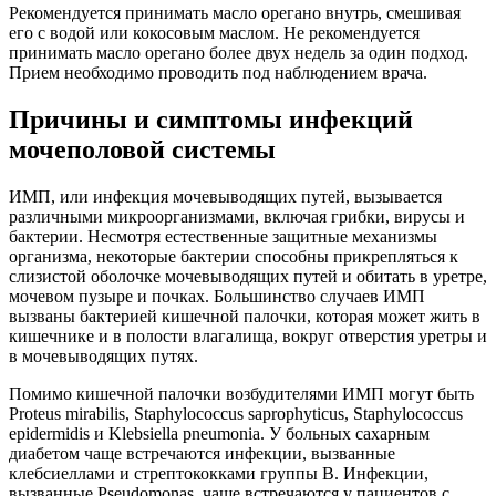
Рекомендуется принимать масло орегано внутрь, смешивая
его с водой или кокосовым маслом. Не рекомендуется
принимать масло орегано более двух недель за один подход.
Прием необходимо проводить под наблюдением врача.
Причины и симптомы инфекций
мочеполовой системы
ИМП, или инфекция мочевыводящих путей, вызывается
различными микроорганизмами, включая грибки, вирусы и
бактерии. Несмотря естественные защитные механизмы
организма, некоторые бактерии способны прикрепляться к
слизистой оболочке мочевыводящих путей и обитать в уретре,
мочевом пузыре и почках. Большинство случаев ИМП
вызваны бактерией кишечной палочки, которая может жить в
кишечнике и в полости влагалища, вокруг отверстия уретры и
в мочевыводящих путях.
Помимо кишечной палочки возбудителями ИМП могут быть
Proteus mirabilis, Staphylococcus saprophyticus, Staphylococcus
epidermidis и Klebsiella pneumonia. У больных сахарным
диабетом чаще встречаются инфекции, вызванные
клебсиеллами и стрептококками группы В. Инфекции,
вызванные Pseudomonas, чаще встречаются у пациентов с