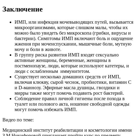
Заключение
ИМП, или инфекция мочевыводящих путей, вызывается
микроорганизмами, которые слишком малы, чтобы их
можно было увидеть без микроскопа (грибки, вирусы и
бактерии). Симптомы ИМП включают боль и ощущение
жжения при мочеиспускании, мышечные боли, мутную
мочу и боли в животе.
В группу риска развития ИМП входят сексуально
активные женщины, беременные, женщины в
постменопаузе, люди, которые используют катетеры, и
люди с ослабленным иммунитетом.
Существует несколько домашних средств от ИМП,
включая клюкву, сырой чеснок, пробиотики, витамин С
и D-маннозу. Эфирные масла душицы, гвоздики и
мирры также могут помочь подавить рост бактерий.
Соблюдение правил личной гигиены после похода в
туалет или полового акта, ношение свободной одежды
могут помочь избежать ИМП.
Видео по теме:
Медицинский институт реабилитации и косметологии имени
З.M.Никифоровой приглашает пройти курс по предмету