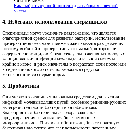
Читайте также:
Как выбрать лучший протеин для набора мышечной
массы
4. Избегайте использования спермицидов
Спермициды могут увеличить раздражение, что является
благоприятной средой для развития бактерий. Использование
презервативов без смазки также может вызвать раздражение,
поэтому выбирайте презервативы со смазкой, которые не
содержат спермицидов. Среди сексуально активных молодых
женщин частота инфекций мочевыделительной системы
крайне высока, и риск значительно возрастает, если после или
во время полового акта использовались средства
контрацепции со спермицидом.
5. Пробиотики
Они являются отличным народным средством для лечения
инфекций мочевыводящих путей, особенно рецидивирующих
из-за резистентности бактерий к антибиотикам.
Благоприятная бактериальная флора важна для
предотвращения размножения болезнетворных
микроорганизмов. Прием антибиотиков убивает полезную
бактериальную флору, что дает возможность патогенным