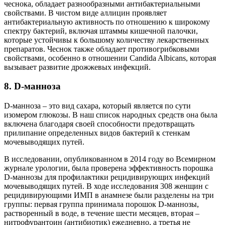
чеснока, обладает разнообразными антибактериальными
свойствами. В чистом виде аллицин проявляет
антибактериальную активность по отношению к широкому
спектру бактерий, включая штаммы кишечной палочки,
которые устойчивы к большому количеству лекарственных
препаратов. Чеснок также обладает противогрибковыми
свойствами, особенно в отношении Candida Albicans, которая
вызывает развитие дрожжевых инфекций.
8. D-манноза
D-манноза – это вид сахара, который является по сути
изомером глюкозы. В наш список народных средств она была
включена благодаря своей способности предотвращать
прилипание определенных видов бактерий к стенкам
мочевыводящих путей.
В исследовании, опубликованном в 2014 году во Всемирном
журнале урологии, была проверена эффективность порошка
D-маннозы для профилактики рецидивирующих инфекций
мочевыводящих путей. В ходе исследования 308 женщин с
рецидивирующими ИМП в анамнезе были разделены на три
группы: первая группа принимала порошок D-маннозы,
растворенный в воде, в течение шести месяцев, вторая –
нитрофурантоин (антибиотик) ежедневно, а третья не