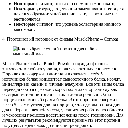
Некоторые считают, что сахара немного многовато;
Некоторые утверждают, что при замешивании теста для
печенья образуются небольшие гранулы, которые не
растворяются;
Некоторые считают, что уровень холестерина немного
высоковат.
4. Протеиновый порошок от фирмы MusclePharm – Combat
MusclePharm Combat Protein Powder подходит фитнес-
энтузиастам любого уровня, включая элитных спортсменов.
Порошок не содержит глютена и включает в себя 5
источников белка: концентрат сывороточного белка, изолят,
мицеллярный казеин и яичный альбумин. Все эти виды белка
перевариваются с разной скоростью и дают организму как
быстрый источник топлива, так и долгосрочный. Одна
порция содержит 25 грамм белка. Этот порошок содержит
всего 5 грамм углеводов на порцию, что идеально подходит
для набора мышечной массы, увеличения работоспособности
и ускорения процесса восстановления после тренировки. Для
лучших результатов рекомендуется принимать этот протеин
по утрам, перед сном, до и после тренировки.