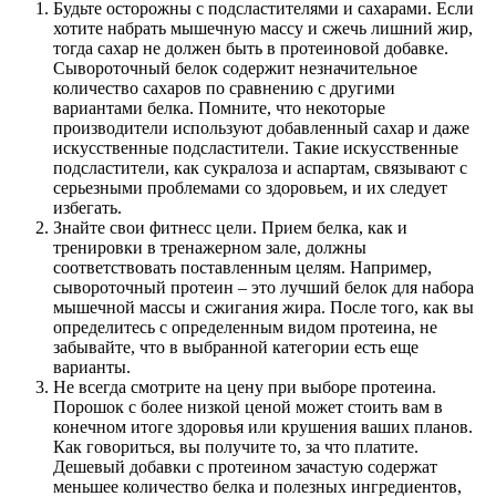
Будьте осторожны с подсластителями и сахарами. Если
хотите набрать мышечную массу и сжечь лишний жир,
тогда сахар не должен быть в протеиновой добавке.
Сывороточный белок содержит незначительное
количество сахаров по сравнению с другими
вариантами белка. Помните, что некоторые
производители используют добавленный сахар и даже
искусственные подсластители. Такие искусственные
подсластители, как сукралоза и аспартам, связывают с
серьезными проблемами со здоровьем, и их следует
избегать.
Знайте свои фитнесс цели. Прием белка, как и
тренировки в тренажерном зале, должны
соответствовать поставленным целям. Например,
сывороточный протеин – это лучший белок для набора
мышечной массы и сжигания жира. После того, как вы
определитесь с определенным видом протеина, не
забывайте, что в выбранной категории есть еще
варианты.
Не всегда смотрите на цену при выборе протеина.
Порошок с более низкой ценой может стоить вам в
конечном итоге здоровья или крушения ваших планов.
Как говориться, вы получите то, за что платите.
Дешевый добавки с протеином зачастую содержат
меньшее количество белка и полезных ингредиентов,