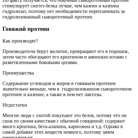
По факту получается, что обычный сывороточный протеин
стимулирует синтез белка лучше, чем казеин и казеина
гидролизат, поэтому нет необходимости переплачивать за
гидролизованный сывороточный протеин.
Говяжий протеин
Как производят?
Производители берут желатин, превращают его в порошок,
затем часто обогащают его креатином и аминокислотами с
разветвленными боковыми цепями.
Преимущества
Содержание углеводов и жиров в говяжьем протеине
значительно меньше, чем в гидролизованном сывороточном
протеине и казеине, а также в нем нет лактозы.
Недостатки
Многие люди с охотой покупают это белок, потому что он
схож по своим качествам с обычной говядиной: содержит
много креатина, бета-аланина, карнозина и т.д. Однако в
самой добавке этих веществ немного, поэтому зачем
переплачивать.