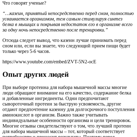
Что говорят ученые?
“…казеин, принятый непосредственно перед сном, полностью
усваивается организмом, тем самым стимулируя синтез
белка в мышцах и покрывая недостаток его в организме всего
за одну ночь непосредственно после тренировки.”
Отсюда следует вывод, что казеин лучше принимать перед
сном или, если вы знаете, что следующий прием пищи будет
только через 5-6 часов.
https://www.youtube.com/embed/ZVT-5N2-ocE
Опыт других людей
При выборе протеина для набора мышечной массы многие
люди обращают внимание на его качество, содержание белка
и добавленные ингредиенты. Одни предпочитают
сывороточный протеин за быструю усвояемость, другие
отдают предпочтение казеину для долгосрочного поступления
аминокислот в организм. Важно также учитывать
индивидуальные особенности организма и цели тренировок.
Многие отзывы свидетельствуют о том, что лучший протеин
для набора мышечной массы – тот, который соответствует
потребностям и приносит результаты. Поэтому перед