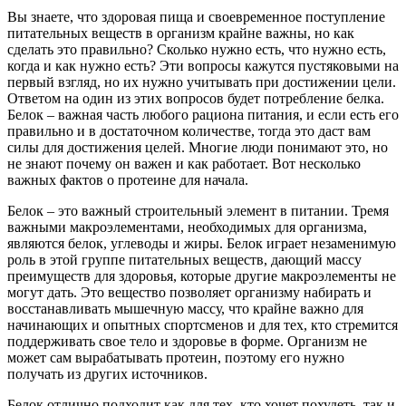
Вы знаете, что здоровая пища и своевременное поступление
питательных веществ в организм крайне важны, но как
сделать это правильно? Сколько нужно есть, что нужно есть,
когда и как нужно есть? Эти вопросы кажутся пустяковыми на
первый взгляд, но их нужно учитывать при достижении цели.
Ответом на один из этих вопросов будет потребление белка.
Белок – важная часть любого рациона питания, и если есть его
правильно и в достаточном количестве, тогда это даст вам
силы для достижения целей. Многие люди понимают это, но
не знают почему он важен и как работает. Вот несколько
важных фактов о протеине для начала.
Белок – это важный строительный элемент в питании. Тремя
важными макроэлементами, необходимых для организма,
являются белок, углеводы и жиры. Белок играет незаменимую
роль в этой группе питательных веществ, дающий массу
преимуществ для здоровья, которые другие макроэлементы не
могут дать. Это вещество позволяет организму набирать и
восстанавливать мышечную массу, что крайне важно для
начинающих и опытных спортсменов и для тех, кто стремится
поддерживать свое тело и здоровье в форме. Организм не
может сам вырабатывать протеин, поэтому его нужно
получать из других источников.
Белок отлично подходит как для тех, кто хочет похудеть, так и