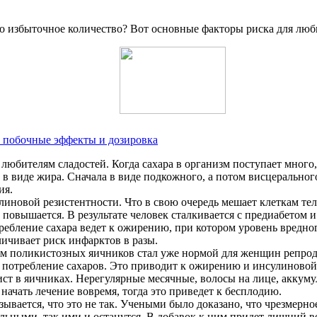
его избыточное количество? Вот основные факторы риска для люб
е побочные эффекты и дозировка
 любителям сладостей. Когда сахара в организм поступает много
е в виде жира. Сначала в виде подкожного, а потом висцеральног
ия.
линовой резистентности. Что в свою очередь мешает клеткам тел
о повышается. В результате человек сталкивается с предиабетом и
бление сахара ведет к ожирению, при котором уровень вредно
личивает риск инфарктов в разы.
м поликистозных яичников стал уже нормой для женщин репрод
 потребление сахаров. Это приводит к ожирению и инсулиновой р
ст в яичниках. Нерегулярные месячные, волосы на лице, аккум
ачать лечение вовремя, тогда это приведет к бесплодию.
зывается, что это не так. Учеными было доказано, что чрезмерно
льными, так ими и останутся. В добавок к ним придет лишний в