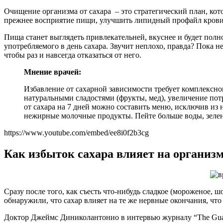
Очищение организма от сахара – это стратегический план, ко
прежнее восприятие пищи, улучшить липидный профайл крови, 
Пища станет выглядеть привлекательней, вкуснее и будет полн
употребляемого в день сахара. Звучит неплохо, правда? Пока не
чтобы раз и навсегда отказаться от него.
Мнение врачей:
Избавление от сахарной зависимости требует комплексно
натуральными сладостями (фрукты, мед), увеличение потр
от сахара на 7 дней можно составить меню, исключив из 
нежирные молочные продукты. Пейте больше воды, зелено
https://www.youtube.com/embed/ee8i0f2b3cg
Как избыток сахара влияет на организ
Сразу после того, как съесть что-нибудь сладкое (мороженое, 
обнаружили, что сахар влияет на те же нервные окончания, ч
Доктор Джеймс Диниколантонио в интервью журналу “The Guard