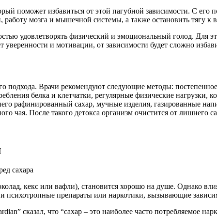
торый поможет избавиться от этой пагубной зависимости. С его
работу мозга и мышечной системы, а также остановить тягу к 
остью удовлетворять физический и эмоциональный голод. Для эт
т уверенности и мотивации, от зависимости будет сложно избавит
го подхода. Врачи рекомендуют следующие методы: постепенное
ебления белка и клетчатки, регулярные физические нагрузки, к
него рафинированный сахар, мучные изделия, газированные напи
го чая. После такого детокса организм очистится от лишнего са
м
шоколад, кекс или вафли), становится хорошо на душе. Однако вли
то и психотропные препараты или наркотики, вызывающие зависи
ian” сказал, что “сахар – это наиболее часто потребляемое на