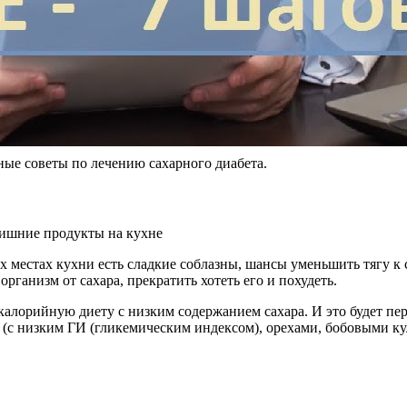
ые советы по лечению сахарного диабета.
естах кухни есть сладкие соблазны, шансы уменьшить тягу к сах
организм от сахара, прекратить хотеть его и похудеть.
зкокалорийную диету с низким содержанием сахара. И это будет
(с низким ГИ (гликемическим индексом), орехами, бобовыми к