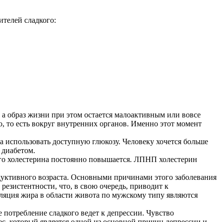
ителей сладкого:
, а образ жизни при этом остается малоактивным или вовсе
о, то есть вокруг внутренних органов. Именно этот момент
а использовать доступную глюкозу. Человеку хочется больше
 диабетом.
го холестерина постоянно повышается. ЛПНП холестерин
уктивного возраста. Основными причинами этого заболевания
езистентности, что, в свою очередь, приводит к
уляция жира в области живота по мужскому типу являются
е потребление сладкого ведет к депрессии. Чувство
ес, который является одной из основной причин депрессии и