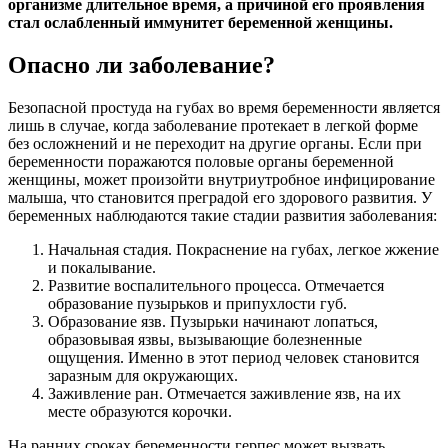
организме длительное время, а причиной его проявления
стал ослабленный иммунитет беременной женщины.
Опасно ли заболевание?
Безопасной простуда на губах во время беременности является
лишь в случае, когда заболевание протекает в легкой форме
без осложнений и не переходит на другие органы. Если при
беременности поражаются половые органы беременной
женщины, может произойти внутриутробное инфицирование
малыша, что становится преградой его здорового развития. У
беременных наблюдаются такие стадии развития заболевания:
Начальная стадия. Покраснение на губах, легкое жжение
и покалывание.
Развитие воспалительного процесса. Отмечается
образование пузырьков и припухлости губ.
Образование язв. Пузырьки начинают лопаться,
образовывая язвы, вызывающие болезненные
ощущения. Именно в этот период человек становится
заразным для окружающих.
Заживление ран. Отмечается заживление язв, на их
месте образуются корочки.
На ранних сроках беременности герпес может вызвать