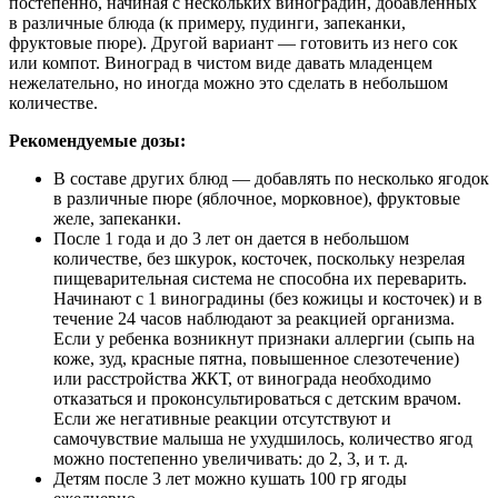
постепенно, начиная с нескольких виноградин, добавленных
в различные блюда (к примеру, пудинги, запеканки,
фруктовые пюре). Другой вариант — готовить из него сок
или компот. Виноград в чистом виде давать младенцем
нежелательно, но иногда можно это сделать в небольшом
количестве.
Рекомендуемые дозы:
В составе других блюд — добавлять по несколько ягодок
в различные пюре (яблочное, морковное), фруктовые
желе, запеканки.
После 1 года и до 3 лет он дается в небольшом
количестве, без шкурок, косточек, поскольку незрелая
пищеварительная система не способна их переварить.
Начинают с 1 виноградины (без кожицы и косточек) и в
течение 24 часов наблюдают за реакцией организма.
Если у ребенка возникнут признаки аллергии (сыпь на
коже, зуд, красные пятна, повышенное слезотечение)
или расстройства ЖКТ, от винограда необходимо
отказаться и проконсультироваться с детским врачом.
Если же негативные реакции отсутствуют и
самочувствие малыша не ухудшилось, количество ягод
можно постепенно увеличивать: до 2, 3, и т. д.
Детям после 3 лет можно кушать 100 гр ягоды