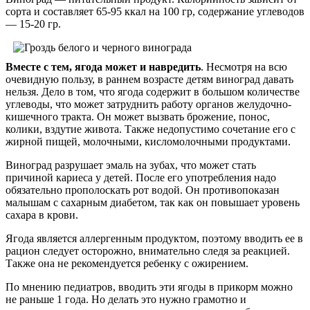
сорта и составляет 65-95 ккал на 100 гр, содержание углеводов
— 15-20 гр.
Вместе с тем, ягода может и навредить
. Несмотря на всю
очевидную пользу, в раннем возрасте детям виноград давать
нельзя. Дело в том, что ягода содержит в большом количестве
углеводы, что может затруднить работу органов желудочно-
кишечного тракта. Он может вызвать брожение, понос,
колики, вздутие живота. Также недопустимо сочетание его с
жирной пищей, молочными, кисломолочными продуктами.
Виноград разрушает эмаль на зубах, что может стать
причиной кариеса у детей. После его употребления надо
обязательно прополоскать рот водой. Он противопоказан
малышам с сахарным диабетом, так как он повышает уровень
сахара в крови.
Ягода является аллергенным продуктом, поэтому вводить ее в
рацион следует осторожно, внимательно следя за реакцией.
Также она не рекомендуется ребенку с ожирением.
По мнению педиатров, вводить эти ягоды в прикорм можно
не раньше 1 года. Но делать это нужно грамотно и