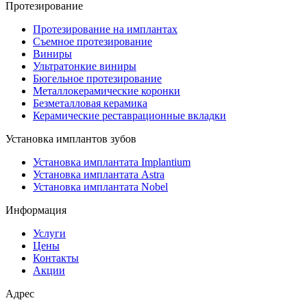
Протезирование
Протезирование на имплантах
Съемное протезирование
Виниры
Ультратонкие виниры
Бюгельное протезирование
Металлокерамические коронки
Безметалловая керамика
Керамические реставрационные вкладки
Установка имплантов зубов
Установка имплантата Implantium
Установка имплантата Astra
Установка имплантата Nobel
Информация
Услуги
Цены
Контакты
Акции
Адрес