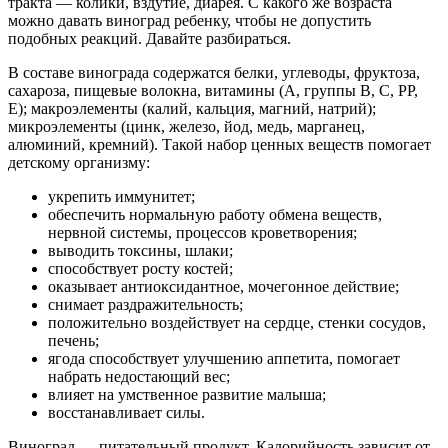
тракта — колики, вздутие, диарея. С какого же возраста
можно давать виноград ребенку, чтобы не допустить
подобных реакций. Давайте разбираться.
В составе винограда содержатся белки, углеводы, фруктоза,
сахароза, пищевые волокна, витамины (А, группы В, С, РР,
Е); макроэлементы (калий, кальция, магний, натрий);
микроэлементы (цинк, железо, йод, медь, марганец,
алюминий, кремний). Такой набор ценных веществ помогает
детскому организму:
укрепить иммунитет;
обеспечить нормальную работу обмена веществ,
нервной системы, процессов кроветворения;
выводить токсины, шлаки;
способствует росту костей;
оказывает антиоксидантное, мочегонное действие;
снимает раздражительность;
положительно воздействует на сердце, стенки сосудов,
печень;
ягода способствует улучшению аппетита, помогает
набрать недостающий вес;
влияет на умственное развитие малыша;
восстанавливает силы.
Виноград — питательный продукт. Калорийность зависит от