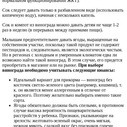
нормальном функционировании ЖКТ).
Сок следует давать только в разбавленном виде (использовать
кипяченую воду), начиная с нескольких капель.
Сок и компот из винограда можно давать детям не чаще 1-2
раз в неделю (в перерывах между приемами пищи).
Малышам предпочтительнее давать ягоды, выращенные на
собственном участке, поскольку такой продукт не содержит
пестицидов и, следовательно, является экологически чистым.
Но в регионах с холодным и умеренным климатом едва ли
возможно найти такой виноград. В этом случае, его придется
приобретать в магазине или на рынке.
При выборе
винограда необходимо учитывать следующие нюансы:
Идеальный вариант для прикорма — виноград без
косточек светло-зеленого цвета (например, кишмиш), т.
к. он является менее аллергенным в отличие от
красного. Поэтому желательно выбирать именно такие
сорта.
Ягоды обязательно должны быть спелыми, в противном
случае высока вероятность пищеварительных
расстройств у ребенка. Признаки, указывающие на
зрелость: желтовато-зеленый окрас, очень мягкая,
нежная мякоть, сладкий вкус без признаков горечи.