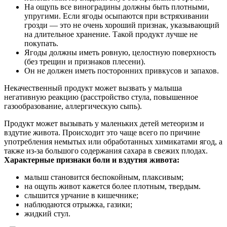
На ощупь все виноградины должны быть плотными,
упругими. Если ягоды осыпаются при встряхивании
грозди — это не очень хороший признак, указывающий
на длительное хранение. Такой продукт лучше не
покупать.
Ягоды должны иметь ровную, целостную поверхность
(без трещин и признаков плесени).
Он не должен иметь посторонних привкусов и запахов.
Некачественный продукт может вызвать у малыша
негативную реакцию (расстройство стула, повышенное
газообразование, аллергическую сыпь).
Продукт может вызывать у маленьких детей метеоризм и
вздутие живота. Происходит это чаще всего по причине
употребления немытых или обработанных химикатами ягод, а
также из-за большого содержания сахара в свежих плодах.
Характерные признаки боли и вздутия живота:
малыш становится беспокойным, плаксивым;
на ощупь живот кажется более плотным, твердым.
слышится урчание в кишечнике;
наблюдаются отрыжка, газики;
жидкий стул.