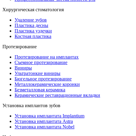
Хирургическая стоматология
Удаление зубов
Пластика десны
Пластика уздечки
Костная пластика
Протезирование
Протезирование на имплантах
Съемное протезирование
Виниры
Ультратонкие виниры
Бюгельное протезирование
Металлокерамические коронки
Безметалловая керамика
Керамические реставрационные вкладки
Установка имплантов зубов
Установка имплантата Implantium
Установка имплантата Astra
Установка имплантата Nobel