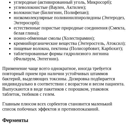
углеродные (активированный уголь, Микросорб);
углеволокнистые (Ваулен, Актилен);
волокнистые (Билигнин, Полифепан);
низкомолекулярные поливинилпиролидоны (Энтеродез,
Энтеросорб);
естественные пористые природные соединения (Смекта,
белая глина);
ионно-обменные смолы (Холестирамин);
кремнийорганические вещества (Энтеросгель, Атоксил);
пищевые волокна, пектины (Полисорбовит, Карбохит);
таблетированные формы гидролизного лигнина
(Фильтрум, Энтегнин).
Применение чаще всего однократное, иногда требуется
повторный прием при наличии устойчивых штаммов
бактерий, выделяющих токсины. Дозировка подбирается
индивидуально в соответствии с возрастом и весом пациента.
Выпускаются в виде пакетиков с порошком, упаковок
таблеток, тюбиков с гелем.
Главным плюсом всех сорбентов становится маленький
список побочных эффектов и противопоказаний.
Ферменты