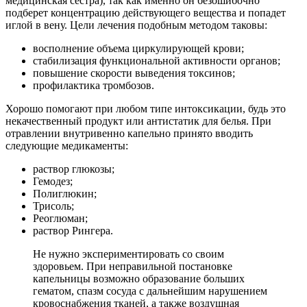
медицинская сестра), так как именно он безошибочно
подберет концентрацию действующего вещества и попадет
иглой в вену. Цели лечения подобным методом таковы:
восполнение объема циркулирующей крови;
стабилизация функциональной активности органов;
повышение скорости выведения токсинов;
профилактика тромбозов.
Хорошо помогают при любом типе интоксикации, будь это
некачественный продукт или антистатик для белья. При
отравлении внутривенно капельно принято вводить
следующие медикаменты:
раствор глюкозы;
Гемодез;
Полиглюкин;
Трисоль;
Реоглюман;
раствор Рингера.
Не нужно экспериментировать со своим
здоровьем. При неправильной постановке
капельницы возможно образование больших
гематом, спазм сосуда с дальнейшим нарушением
кровоснабжения тканей, а также воздушная