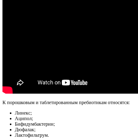
К порошковым и таблетированным пребиотикам относятся:
Линекс;
Аципол;
Бифидумбактерин;
Дюфалак;
Лактофильтрум.