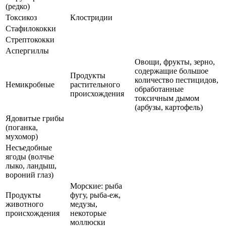
(редко)
Токсикоз
Клостридии
Стафилококки
Стрептококки
Аспергиллы
Овощи, фрукты, зерно,
содержащие большое
Продукты
количество пестицидов,
Немикробные
растительного
обработанные
происхождения
токсичным дымом
(арбузы, картофель)
Ядовитые грибы
(поганка,
мухомор)
Несъедобные
ягоды (волчье
лыко, ландыш,
вороний глаз)
Морские: рыба
Продукты
фугу, рыба-еж,
животного
медузы,
происхождения
некоторые
моллюски