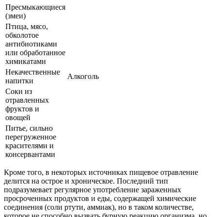
Пресмыкающиеся
(змеи)
Птица, мясо,
обколотое
антибиотиками
или обработанное
химикатами
Некачественные
Алкоголь
напитки
Соки из
отравленных
фруктов и
овощей
Питье, сильно
перегруженное
красителями и
консервантами
Кроме того, в некоторых источниках пищевое отравление
делится на острое и хроническое. Последний тип
подразумевает регулярное употребление зараженных
просроченных продуктов и еды, содержащей химические
соединения (соли ртути, аммиак), но в таком количестве,
которое не способно вызвать бурную реакцию организма, но