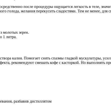
средственно после процедуры ощущается легкость в теле, значи
го голода, желания перекусить сладостями. Тем не менее, для с
з молотых зерен.
о 1 литра.
аствора калия. Помогает снять спазмы гладкой мускулатуры, усил
екта, рекомендуют смешать кофе с касторкой. Но выполнять про
вания, разбавив дистиллятом