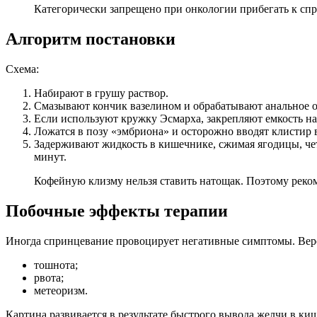
Категорически запрещено при онкологии прибегать к спр
Алгоритм постановки
Схема:
Набирают в грушу раствор.
Смазывают кончик вазелином и обрабатывают анальное о
Если используют кружку Эсмарха, закрепляют емкость на 
Ложатся в позу «эмбриона» и осторожно вводят клисти
Задерживают жидкость в кишечнике, сжимая ягодицы, четв
минут.
Кофейную клизму нельзя ставить натощак. Поэтому реком
Побочные эффекты терапии
Иногда спринцевание провоцирует негативные симптомы. Вер
тошнота;
рвота;
метеоризм.
Картина развивается в результате быстрого вывода желчи в ки