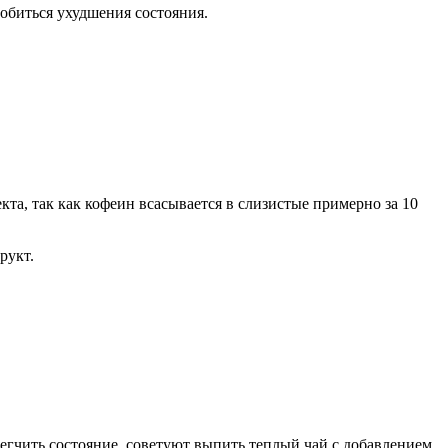
обиться ухудшения состояния.
та, так как кофеин всасывается в слизистые примерно за 10
рукт.
легчить состояние, советуют выпить теплый чай с добавлением