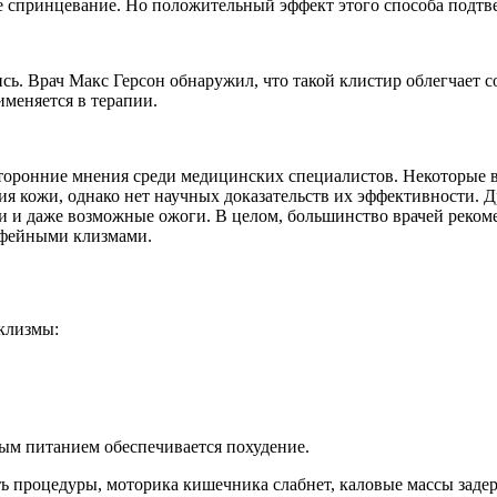
е спринцевание. Но положительный эффект этого способа подтв
сь. Врач Макс Герсон обнаружил, что такой клистир облегчает 
именяется в терапии.
оронние мнения среди медицинских специалистов. Некоторые в
 кожи, однако нет научных доказательств их эффективности. Д
ии и даже возможные ожоги. В целом, большинство врачей реко
кофейными клизмами.
клизмы:
ым питанием обеспечивается похудение.
ь процедуры, моторика кишечника слабнет, каловые массы задер