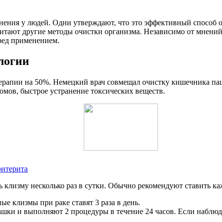
ния у людей. Одни утверждают, что это эффективный способ о
читают другие методы очистки организма. Независимо от мнений
ред применением.
логии
ерапии на 50%. Немецкий врач совмещал очистку кишечника пац
мов, быстрое устранение токсических веществ.
энтерита
 клизму несколько раз в сутки. Обычно рекомендуют ставить каж
е клизмы при раке ставят 3 раза в день.
ашки и выполняют 2 процедуры в течение 24 часов. Если наблюд