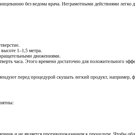
инцеванию без ведома врача. Неграмотными действиями легко д
тверстие.
высоте 1–1,5 метра.
р вращательными движениями.
ерть часа. Этого времени достаточно для положительного эффек
ендуют перед процедурой скушать легкий продукт, например, ф
оятны:
шечник и не является противопоказанием к процедуре. Чтобы об