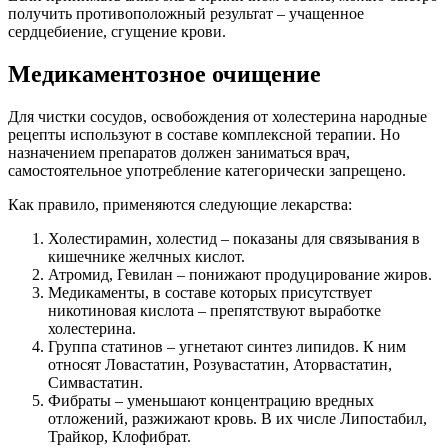
получить противоположный результат – учащенное
сердцебиение, сгущение крови.
Медикаментозное очищение
Для чистки сосудов, освобождения от холестерина народные
рецепты используют в составе комплексной терапии. Но
назначением препаратов должен заниматься врач,
самостоятельное употребление категорически запрещено.
Как правило, применяются следующие лекарства:
Холестирамин, холестид – показаны для связывания в
кишечнике желчных кислот.
Атромид, Гевилан – понижают продуцирование жиров.
Медикаменты, в составе которых присутствует
никотиновая кислота – препятствуют выработке
холестерина.
Группа статинов – угнетают синтез липидов. К ним
относят Ловастатин, Розувастатин, Аторвастатин,
Симвастатин.
Фибраты – уменьшают концентрацию вредных
отложений, разжижают кровь. В их числе Липостабил,
Трайкор, Клофибрат.