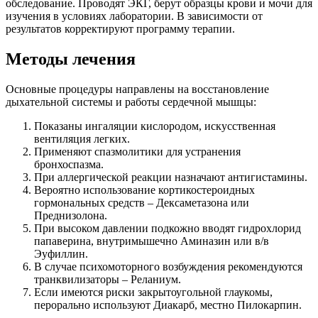
обследование. Проводят ЭКГ, берут образцы крови и мочи для
изучения в условиях лаборатории. В зависимости от
результатов корректируют программу терапии.
Методы лечения
Основные процедуры направлены на восстановление
дыхательной системы и работы сердечной мышцы:
Показаны ингаляции кислородом, искусственная
вентиляция легких.
Применяют спазмолитики для устранения
бронхоспазма.
При аллергической реакции назначают антигистамины.
Вероятно использование кортикостероидных
гормональных средств – Дексаметазона или
Преднизолона.
При высоком давлении подкожно вводят гидрохлорид
папаверина, внутримышечно Аминазин или в/в
Эуфиллин.
В случае психомоторного возбуждения рекомендуются
транквилизаторы – Реланиум.
Если имеются риски закрытоугольной глаукомы,
перорально используют Диакарб, местно Пилокарпин.