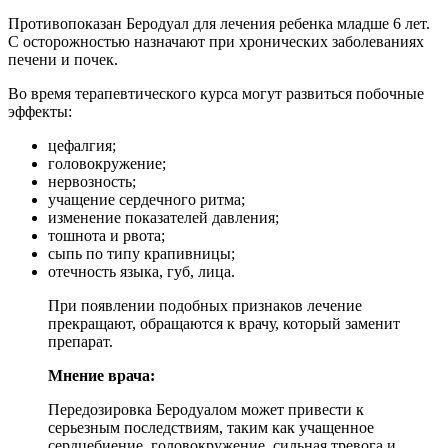
Противопоказан Беродуал для лечения ребенка младше 6 лет.
С осторожностью назначают при хронических заболеваниях
печени и почек.
Во время терапевтического курса могут развиться побочные
эффекты:
цефалгия;
головокружение;
нервозность;
учащение сердечного ритма;
изменение показателей давления;
тошнота и рвота;
сыпь по типу крапивницы;
отечность языка, губ, лица.
При появлении подобных признаков лечение
прекращают, обращаются к врачу, который заменит
препарат.
Мнение врача:
Передозировка Беродуалом может привести к
серьезным последствиям, таким как учащенное
сердцебиение, головокружение, сильная тревога и