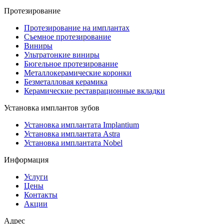
Протезирование
Протезирование на имплантах
Съемное протезирование
Виниры
Ультратонкие виниры
Бюгельное протезирование
Металлокерамические коронки
Безметалловая керамика
Керамические реставрационные вкладки
Установка имплантов зубов
Установка имплантата Implantium
Установка имплантата Astra
Установка имплантата Nobel
Информация
Услуги
Цены
Контакты
Акции
Адрес