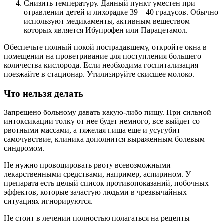
Снизить температуру. Данный пункт уместен при
отравлении детей и лихорадке 39—40 градусов. Обычно
используют медикаменты, активным веществом
которых является Ибупрофен или Парацетамол.
Обеспечьте полный покой пострадавшему, откройте окна в
помещении на проветривание для поступления большего
количества кислорода. Если необходима госпитализация –
поезжайте в стационар. Утилизируйте скисшее молоко.
Что нельзя делать
Запрещено больному давать какую-либо пищу. При сильной
интоксикации толку от нее будет немного, все выйдет со
рвотными массами, а тяжелая пища еще и усугубит
самочувствие, клиника дополнится выраженным болевым
синдромом.
Не нужно провоцировать рвоту всевозможными
лекарственными средствами, например, аспирином. У
препарата есть целый список противопоказаний, побочных
эффектов, которые зачастую людьми в чрезвычайных
ситуациях игнорируются.
Не стоит в лечении полностью полагаться на рецепты