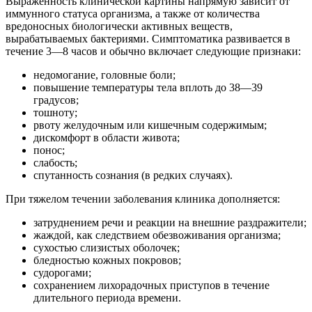
Выраженность клинической картины напрямую зависит от
иммунного статуса организма, а также от количества
вредоносных биологически активных веществ,
вырабатываемых бактериями. Симптоматика развивается в
течение 3—8 часов и обычно включает следующие признаки:
недомогание, головные боли;
повышение температуры тела вплоть до 38—39
градусов;
тошноту;
рвоту желудочным или кишечным содержимым;
дискомфорт в области живота;
понос;
слабость;
спутанность сознания (в редких случаях).
При тяжелом течении заболевания клиника дополняется:
затруднением речи и реакции на внешние раздражители;
жаждой, как следствием обезвоживания организма;
сухостью слизистых оболочек;
бледностью кожных покровов;
судорогами;
сохранением лихорадочных приступов в течение
длительного периода времени.