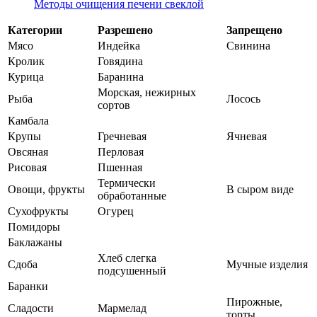
Методы очищения печени свеклой
Категории
Разрешено
Запрещено
Мясо
Индейка
Свинина
Кролик
Говядина
Курица
Баранина
Морская, нежирных
Рыба
Лосось
сортов
Камбала
Крупы
Гречневая
Ячневая
Овсяная
Перловая
Рисовая
Пшенная
Термически
Овощи, фрукты
В сыром виде
обработанные
Сухофрукты
Огурец
Помидоры
Баклажаны
Хлеб слегка
Сдоба
Мучные изделия
подсушенный
Баранки
Пирожные,
Сладости
Мармелад
торты