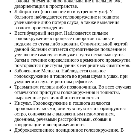
головы, онемение либо покалывание в пальцах рук,
дезориентация в пространстве.
Лабиринтит (воспаление во внутреннем ухе). У
больного наблюдаются головокружение и тошнота,
уменьшение либо потеря слуха, а также выделения
разного происхождения.
Вестибулярный неврит. Наблюдается сильное
головокружение в процессе поворотов головы и
подъема со стула либо кровати. Отличительной чертой
данной болезни считается стремительное появление и
улучшение самочувствия уже спустя несколько суток.
Затем в течение определенного временного промежутка
повторяются приступы данных неприятных симптомов.
Заболевание Меньера. Наблюдается сильное
головокружение и тошнота во время шума в ушах, при
ухудшении слуха и рвотном рефлексе.
Травматизм головы либо позвоночника. Во всех случаях
отмечаются приступы головокружения и тошноты,
выраженные различной интенсивностью.
Инсульт. Головокружение и тошнота являются
продолжительными, они чувствуются и формируются
остро, сопряжены с выраженным недомоганием,
двоением, речевыми расстройствами, сбоями в
координации и восприимчивости.
Доброкачественное позиционное головокружение. В