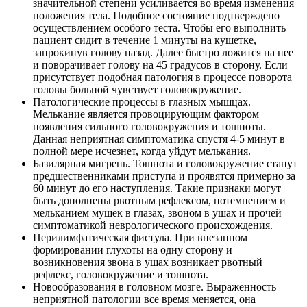
значительной степени усиливается во время изменения
положения тела. Подобное состояние подтверждено
осуществлением особого теста. Чтобы его выполнить
пациент сидит в течение 1 минуты на кушетке,
запрокинув голову назад. Далее быстро ложится на нее
и поворачивает голову на 45 градусов в сторону. Если
присутствует подобная патология в процессе поворота
головы больной чувствует головокружение.
Патологические процессы в глазных мышцах.
Мелькание является провоцирующим фактором
появления сильного головокружения и тошноты.
Данная неприятная симптоматика спустя 4-5 минут в
полной мере исчезнет, когда уйдут мелькания.
Базилярная мигрень. Тошнота и головокружение станут
предшественниками приступа и проявятся примерно за
60 минут до его наступления. Такие признаки могут
быть дополнены рвотным рефлексом, потемнением и
мельканием мушек в глазах, звоном в ушах и прочей
симптоматикой неврологического происхождения.
Перилимфатическая фистула. При внезапном
формировании глухоты на одну сторону и
возникновения звона в ушах возникает рвотный
рефлекс, головокружение и тошнота.
Новообразования в головном мозге. Выраженность
неприятной патологии все время меняется, она