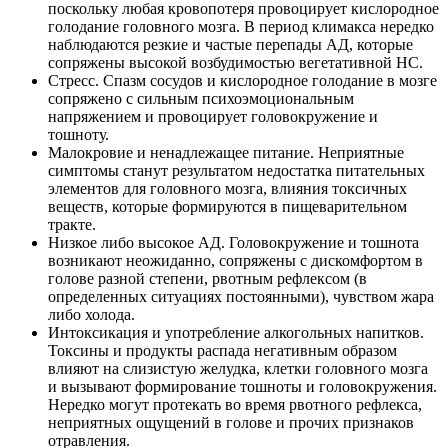
поскольку любая кровопотеря провоцирует кислородное
голодание головного мозга. В период климакса нередко
наблюдаются резкие и частые перепады АД, которые
сопряжены высокой возбудимостью вегетативной НС.
Стресс. Спазм сосудов и кислородное голодание в мозге
сопряжено с сильным психоэмоциональным
напряжением и провоцирует головокружение и
тошноту.
Малокровие и ненадлежащее питание. Неприятные
симптомы станут результатом недостатка питательных
элементов для головного мозга, влияния токсичных
веществ, которые формируются в пищеварительном
тракте.
Низкое либо высокое АД. Головокружение и тошнота
возникают неожиданно, сопряжены с дискомфортом в
голове разной степени, рвотным рефлексом (в
определенных ситуациях постоянными), чувством жара
либо холода.
Интоксикация и употребление алкогольных напитков.
Токсины и продукты распада негативным образом
влияют на слизистую желудка, клетки головного мозга
и вызывают формирование тошноты и головокружения.
Нередко могут протекать во время рвотного рефлекса,
неприятных ощущений в голове и прочих признаков
отравления.