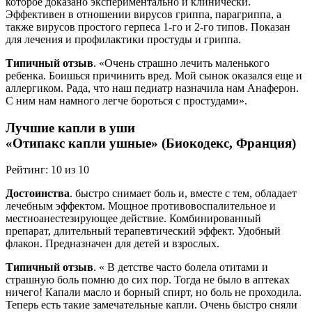
которое доказано экспериментально и клинически.
Эффективен в отношении вирусов гриппа, парагриппа, а
также вирусов простого герпеса 1-го и 2-го типов. Показан
для лечения и профилактики простуды и гриппа.
Типичный отзыв
. «Очень страшно лечить маленького
ребенка. Боишься причинить вред. Мой сынок оказался еще и
аллергиком. Рада, что наш педиатр назначила нам Анаферон.
С ним нам намного легче бороться с простудами».
Лучшие капли в уши
«Отипакс капли ушные» (Биокодекс, Франция)
Рейтинг: 10 из 10
Достоинства
. быстро снимает боль и, вместе с тем, обладает
лечебным эффектом. Мощное противовоспалительное и
местноанестезирующее действие. Комбинированный
препарат, длительный терапевтический эффект. Удобный
флакон. Предназначен для детей и взрослых.
Типичный отзыв
. « В детстве часто болела отитами и
страшную боль помню до сих пор. Тогда не было в аптеках
ничего! Капали масло и борный спирт, но боль не проходила.
Теперь есть такие замечательные капли. Очень быстро сняли