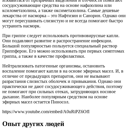
Избавиться от прозрачных выделений и отечности помогают
сосудосуживающие средства на основе нафазолина или
ксилометазолина, а также оксиметазолина. Самые дешевые
лекарства от насморка – это Нафтизин и Санорин. Однако они
могут пересушивать слизистую и не всегда помогают быстро
устранить насморк.
При гриппе следует использовать противовирусные капли.
Они подавляют развитие и распространение инфекции.
Большой популярностью пользуется специальный раствор
Гриппферон. Его можно использовать при первых симптомах
гриппа, а также в качестве профилактики.
Нейтрализовать патогенные организмы, остановить
воспаление помогают капли в на основе эфирных масел. И, в
отличие от предыдущих препаратов, они не вызывают
разрастания слизистых оболочек и привыкания. Однако они
практически не дают сосудосуживающего действия, поэтому
не помогают при сильных отеках, затрудняющих носовое
дыхание. Наиболее популярным средством на основе
эфирных масел остается Пиносол.
https://www.youtube.com/embed/A0uRiPZ6OfI
Опыт других людей