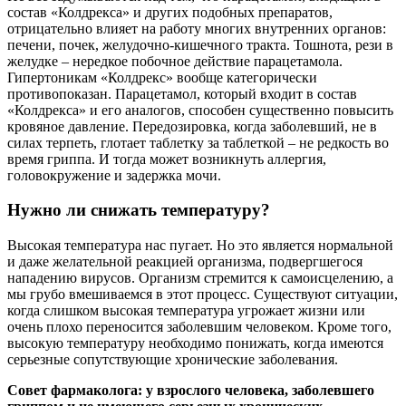
состав «Колдрекса» и других подобных препаратов,
отрицательно влияет на работу многих внутренних органов:
печени, почек, желудочно-кишечного тракта. Тошнота, рези в
желудке – нередкое побочное действие парацетамола.
Гипертоникам «Колдрекс» вообще категорически
противопоказан. Парацетамол, который входит в состав
«Колдрекса» и его аналогов, способен существенно повысить
кровяное давление. Передозировка, когда заболевший, не в
силах терпеть, глотает таблетку за таблеткой – не редкость во
время гриппа. И тогда может возникнуть аллергия,
головокружение и задержка мочи.
Нужно ли снижать температуру?
Высокая температура нас пугает. Но это является нормальной
и даже желательной реакцией организма, подвергшегося
нападению вирусов. Организм стремится к самоисцелению, а
мы грубо вмешиваемся в этот процесс. Существуют ситуации,
когда слишком высокая температура угрожает жизни или
очень плохо переносится заболевшим человеком. Кроме того,
высокую температуру необходимо понижать, когда имеются
серьезные сопутствующие хронические заболевания.
Совет фармаколога: у взрослого человека, заболевшего