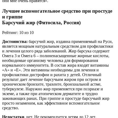
они мне очень нравятся».
Лучшее вспомогательное средство при простуде
и гриппе
Барсучий жир (Фитосила, Россия)
Рейтинг: 10 из 10
Достоинства:
барсучий жир, издавна применяемый на Руси,
является мощным натуральным средством для профилактики
и лечения целого ряда заболеваний. Жир барсука содержит
Омега 3 и Омега 6 – полиненасыщенные жирные кислоты,
необходимые организму человека для формирования
нормального иммунитета. В состав жира входят витамины
«А» и «Е». Эти витамины необходимы для лечения и
профилактики дистрофии и рахита у детей. Отличный
результат дает лечение барсучьим жиром при остром и
хроническом бронхите, трахеите, бронхиальной астме,
туберкулезе. Наружно жир применяется при псориазе и
экземе, а также при атопическом дерматите и трудно
заживающих ранах. При гриппе и простуде барсучьий жир
просто незаменим, как эффективное вспомогательное
средство.
Недостатки
. нет. Не рекомендуется детям до 12 лет,