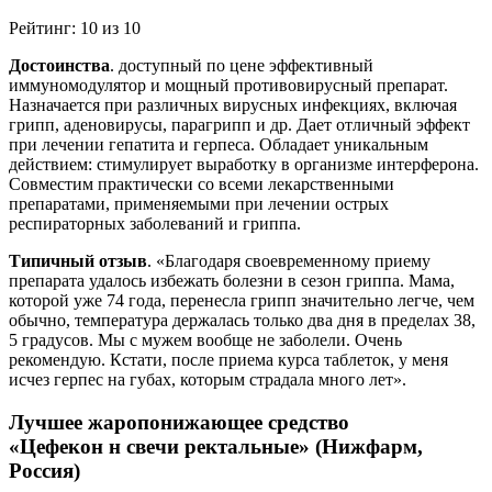
Рейтинг: 10 из 10
Достоинства
. доступный по цене эффективный
иммуномодулятор и мощный противовирусный препарат.
Назначается при различных вирусных инфекциях, включая
грипп, аденовирусы, парагрипп и др. Дает отличный эффект
при лечении гепатита и герпеса. Обладает уникальным
действием: стимулирует выработку в организме интерферона.
Совместим практически со всеми лекарственными
препаратами, применяемыми при лечении острых
респираторных заболеваний и гриппа.
Типичный отзыв
. «Благодаря своевременному приему
препарата удалось избежать болезни в сезон гриппа. Мама,
которой уже 74 года, перенесла грипп значительно легче, чем
обычно, температура держалась только два дня в пределах 38,
5 градусов. Мы с мужем вообще не заболели. Очень
рекомендую. Кстати, после приема курса таблеток, у меня
исчез герпес на губах, которым страдала много лет».
Лучшее жаропонижающее средство
«Цефекон н свечи ректальные» (Нижфарм,
Россия)