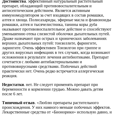
Достоинства
. эффективный натуральный растительный
препарат, обладающий противовоспалительным и
антисептическим действием. Является активным
иммуномодулятором за счет входящих в состав ромашки,
алтея и хвоща. Полисахариды, эфирные масла и флавоноиды
ромашки, алтея и тысячелистника, танины коры дуба
оказывают противовоспалительное действие и способствуют
уменьшению отека слизистой оболочки дыхательных путей.
Драже назначают при острых и хронических заболеваниях
верхних дыхательных путей: тонзиллите, фарингите,
ларингите. Очень эффективен Тонзилгон при гриппе и
других вирусных инфекциях в тех случаях, когда возникают
осложнения в результате лечения антибиотиками. Препарат
сочетается с любыми антибактериальными и
противовирусными средствами. Побочных действий
практически нет. Очень редко встречается аллергическая
реакция.
Недостатки
. нет. Не следует применять препарат при
беременности и кормлении грудью. Можно давать детям
после 6 лет.
Типичный отзыв
. «Люблю препараты растительного
происхождения. У них намного меньше побочных эффектов.
Лекарственные средства от «Бионорики» использую давно, и