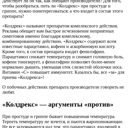
Действует ли он так, как обещают производители? Для того,
чтобы разобраться, пить ли «Колдрекс» при простуде и
гриппе, нужно поинтересоваться: а что входит в состав этого
препарата?
«Колдрекс» называют препаратом комплексного действия.
Реклама обещает вам быстрое исчезновение неприятных
симптомов именно благодаря комплексному,
комбинированному действию. «Колдрекс» содержит всем
известные парацетамол, кофеин и аскорбиновую кислоту.
Кроме того, в состав препарата входит фенилэфрин.
Парацетамол снижает температуру и снимает головную боль,
кофеин тонизирует, а фенилэфрин позволяет более-менее
нормально дышать, уменьшая отек слизистой оболочки носа.
Витамин «С» повышает иммунитет. Казалось бы, все «за» для
приема «Колдрекса»!
О побочных действиях препарата производители говорить не
любят.
«Колдрекс» — аргументы «против»
При простуде и гриппе бывает повышенная температура.
Терпеть температуру не хочется, и пьются жаропонижающие.
Не все задумываются над тем, что парацетамол, входящий в