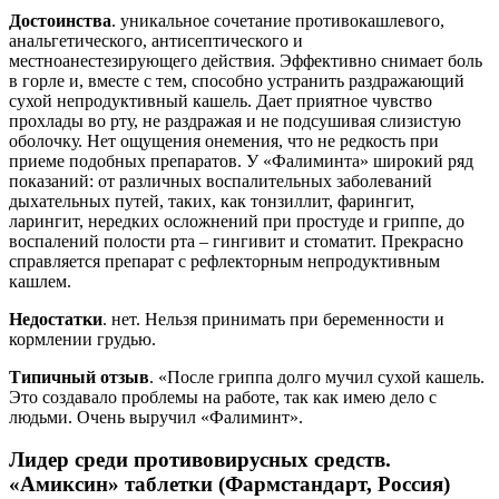
Достоинства
. уникальное сочетание противокашлевого,
анальгетического, антисептического и
местноанестезирующего действия. Эффективно снимает боль
в горле и, вместе с тем, способно устранить раздражающий
сухой непродуктивный кашель. Дает приятное чувство
прохлады во рту, не раздражая и не подсушивая слизистую
оболочку. Нет ощущения онемения, что не редкость при
приеме подобных препаратов. У «Фалиминта» широкий ряд
показаний: от различных воспалительных заболеваний
дыхательных путей, таких, как тонзиллит, фарингит,
ларингит, нередких осложнений при простуде и гриппе, до
воспалений полости рта – гингивит и стоматит. Прекрасно
справляется препарат с рефлекторным непродуктивным
кашлем.
Недостатки
. нет. Нельзя принимать при беременности и
кормлении грудью.
Типичный отзыв
. «После гриппа долго мучил сухой кашель.
Это создавало проблемы на работе, так как имею дело с
людьми. Очень выручил «Фалиминт».
Лидер среди противовирусных средств.
«Амиксин» таблетки (Фармстандарт, Россия)