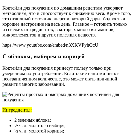
Коктейли для похудения по домашним рецептам ускоряют
метаболизм, что и способствует к снижению веса. Кроме того,
это отличный источник энергии, который дарит бодрость и
хорошее настроение на весь день. Главное – готовить только
из свежих ингредиентов, в которых много витаминов,
микроэлементов и других полезных веществ.
https://www.youtube.com/embed/n3XKVPyhQcU
С яблоком, имбирем и корицей
Коктейли для похудения принесут пользу только при
умеренном их употреблении. Если такие напитки пить в
неограниченном количестве, это может стать причиной
развития многих заболеваний.
Ин
гредиенты:
2 зеленых яблока;
½ ч. л. молотого имбиря;
½ ч. л. молотой корицы;