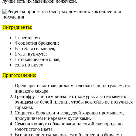
лучше есть их маленькой ложечкой.
Ингредиенты:
1 грейпфрут;
4 соцветия брокколи;
½ стебля сельдерея;
1 ч. л. кунжута;
1 стакан зеленого чая;
соль по вкусу.
Приготовление:
Предварительно завариваем зеленый чай, остужаем, но
никакого сахара.
Грейпфрут чистим вначале от кожуры, а затем мякоть
очищаем от белой пленки, чтобы коктейль не получился
горьким.
Соцветия брокколи и сельдерей хорошо промываем,
просушиваем и нарезаем кусочками.
Семена кунжута обжариваем на сухой сковороде до
золотистого цвета.
Все ингредиенты загружаем в блендер и взбиваем с