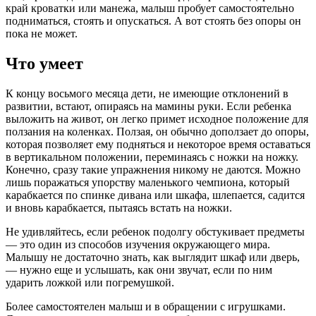
край кроватки или манежа, малыш пробует самостоятельно
подниматься, стоять и опускаться. А вот стоять без опоры он
пока не может.
Что умеет
К концу восьмого месяца дети, не имеющие отклонений в
развитии, встают, опираясь на мамины руки. Если ребенка
выложить на живот, он легко примет исходное положение для
ползания на коленках. Ползая, он обычно доползает до опоры,
которая позволяет ему подняться и некоторое время оставаться
в вертикальном положении, переминаясь с ножки на ножку.
Конечно, сразу такие упражнения никому не даются. Можно
лишь поражаться упорству маленького чемпиона, который
карабкается по спинке дивана или шкафа, шлепается, садится
и вновь карабкается, пытаясь встать на ножки.
Не удивляйтесь, если ребенок подолгу обстукивает предметы
— это один из способов изучения окружающего мира.
Малышу не достаточно знать, как выглядит шкаф или дверь,
— нужно еще и услышать, как они звучат, если по ним
ударить ложкой или погремушкой.
Более самостоятелен малыш и в обращении с игрушками.