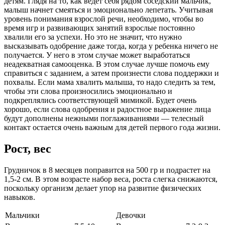
детям. Глядя на то, как ведет себя рядом соседский мальчик,
малыш начнет смеяться и эмоционально лепетать. Учитывая
уровень понимания взрослой речи, необходимо, чтобы во
время игр и развивающих занятий взрослые постоянно
хвалили его за успехи. Но это не значит, что нужно
высказывать одобрение даже тогда, когда у ребенка ничего не
получается. У него в этом случае может выработаться
неадекватная самооценка. В этом случае лучше помочь ему
справиться с заданием, а затем произнести слова поддержки и
похвалы. Если мама хвалить малыша, то надо следить за тем,
чтобы эти слова произносились эмоционально и
подкреплялись соответствующей мимикой. Будет очень
хорошо, если слова одобрения и радостное выражение лица
будут дополнены нежными поглаживаниями — телесный
контакт остается очень важным для детей первого года жизни.
Рост, вес
Грудничок в 8 месяцев поправится на 500 гр и подрастет на
1,5-2 см. В этом возрасте набор веса, роста слегка снижаются,
поскольку организм делает упор на развитие физических
навыков.
Мальчики
Девочки