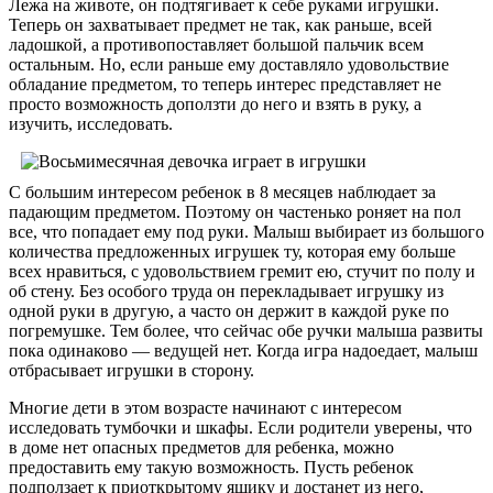
Лежа на животе, он подтягивает к себе руками игрушки.
Теперь он захватывает предмет не так, как раньше, всей
ладошкой, а противопоставляет большой пальчик всем
остальным. Но, если раньше ему доставляло удовольствие
обладание предметом, то теперь интерес представляет не
просто возможность доползти до него и взять в руку, а
изучить, исследовать.
С большим интересом ребенок в 8 месяцев наблюдает за
падающим предметом. Поэтому он частенько роняет на пол
все, что попадает ему под руки. Малыш выбирает из большого
количества предложенных игрушек ту, которая ему больше
всех нравиться, с удовольствием гремит ею, стучит по полу и
об стену. Без особого труда он перекладывает игрушку из
одной руки в другую, а часто он держит в каждой руке по
погремушке. Тем более, что сейчас обе ручки малыша развиты
пока одинаково — ведущей нет. Когда игра надоедает, малыш
отбрасывает игрушки в сторону.
Многие дети в этом возрасте начинают с интересом
исследовать тумбочки и шкафы. Если родители уверены, что
в доме нет опасных предметов для ребенка, можно
предоставить ему такую возможность. Пусть ребенок
подползает к приоткрытому ящику и достанет из него,