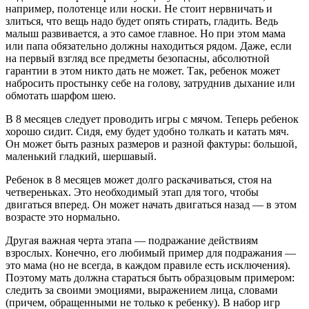
например, полотенце или носки. Не стоит нервничать и
злиться, что вещь надо будет опять стирать, гладить. Ведь
малыш развивается, а это самое главное. Но при этом мама
или папа обязательно должны находиться рядом. Даже, если
на первый взгляд все предметы безопасны, абсолютной
гарантии в этом никто дать не может. Так, ребенок может
набросить простынку себе на голову, затруднив дыхание или
обмотать шарфом шею.
В 8 месяцев следует проводить игры с мячом. Теперь ребенок
хорошо сидит. Сидя, ему будет удобно толкать и катать мяч.
Он может быть разных размеров и разной фактуры: большой,
маленький гладкий, шершавый.
Ребенок в 8 месяцев может долго раскачиваться, стоя на
четвереньках. Это необходимый этап для того, чтобы
двигаться вперед. Он может начать двигаться назад — в этом
возрасте это нормально.
Другая важная черта этапа — подражание действиям
взрослых. Конечно, его любимый пример для подражания —
это мама (но не всегда, в каждом правиле есть исключения).
Поэтому мать должна стараться быть образцовым примером:
следить за своими эмоциями, выражением лица, словами
(причем, обращенными не только к ребенку). В набор игр