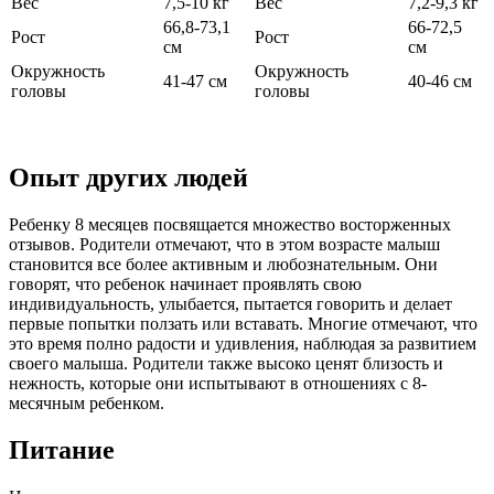
Вес
7,5-10 кг
Вес
7,2-9,3 кг
66,8-73,1
66-72,5
Рост
Рост
см
см
Окружность
Окружность
41-47 см
40-46 см
головы
головы
Опыт других людей
Ребенку 8 месяцев посвящается множество восторженных
отзывов. Родители отмечают, что в этом возрасте малыш
становится все более активным и любознательным. Они
говорят, что ребенок начинает проявлять свою
индивидуальность, улыбается, пытается говорить и делает
первые попытки ползать или вставать. Многие отмечают, что
это время полно радости и удивления, наблюдая за развитием
своего малыша. Родители также высоко ценят близость и
нежность, которые они испытывают в отношениях с 8-
месячным ребенком.
Питание