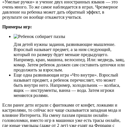
«Умелые ручки» и учение двух иностранных языков — это
очень много. То же самое наблюдается в играх. Чрезмерное
давление на ребенка может дать обратный эффект, в
результате он вообще откажется учиться.
Примеры игр:
Для детей нужны задания, развивающие мышление.
Взрослый называет предмет, а за ним следующий,
который по размеру будет меньше предыдущего.
Например, кран, машина, велосипед. Или: медведь, заяц,
комар. Затем ребенок должен сам составить цепочки или
продолжить за взрослым.
Еще одна развивающая игра «Что внутри». Взрослый
называет предмет, а ребенок перечисляет, что может
быть внутри него. Например, холодильник — колбаса,
ящик — инструменты, ванна — вода. Затем игроки
меняются ролями.
Если ранее дети играли с фантиками от конфет, ложками и
кастрюлями, то сейчас все чаще сказывается западная мода и
влияние Интернета. На смену пазлам пришли онлайн-
головоломки, вместо игр в машинки уже есть трасы онлайн,
где юные умельцы (даже от 2 лет) уже ездят на Феррари с