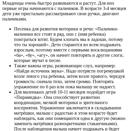
Младенцы очень быстро развиваются и растут. Для них
первые игры начинаются с пальчиков. В возрасте 3-4 месяцев
дети уже пристально рассматривают свои ручки, двигают
пальчиками.
Песенка для развития моторики и речи: «Пальчики-
мальчики все стоят в ряд, они с (имя ребенка)
поиграться хотят. Будем хлопать мы в ладоши, потому
что ты хороший». Дети стараются во всем подражать
взрослым, поэтому вместе с первыми восклицаниями
«ба», «бу», «агу», он начнет повторять и другие слоги,
которые звучат в песне.
Также важны игры, развивающие слух, например:
«Найди источник звука». Надо потрясти погремушкой
возле левого уха ребенка, затем возле правого, чередуя
громкость: сначала тихо, затем громко. Повторять
упражнение по 6 раз или пока малышу не надоест.
Для маленьких детей 10-11 месяцев подойдет игра
«Пирамидка». Она способствует развитию
координации, мелкой моторики и зрительного
восприятия. Упражнение заключается в складывании
матрёшки, малыш с радостью в этом возрасте будет
наблюдать, как они помещаются одна в другую (можно
заменить матрёшки разноцветными стаканчиками).
После наблюдения малыш начнет подражать и будет