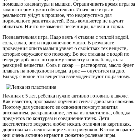
помощью клавиатуры и мышки. Ограничивать время игры за
компьютером нужно обязательно. Иначе все игры в
реальности уйдут в прошлое, что недопустимо для
нормального развития детей. Ведь компьютер не научит
общаться. Ничто не заменит песочницы, качели и горки.
Познавательная игра. Надо взять 4 стакана с теплой водой,
соль, сахар, рис и подсолнечное масло. В результате
проведения опыта малыш узнает о свойствах тех веществ,
которые окружают его повсюду. Во все стаканы с водой по
очереди добавить по одному элементу и понаблюдать за
реакцией вещества. Соль и сахар — растворятся, масло будет
плавать на поверхности воды, а рис — опустится на дно.
Вывод: с водой эти вещества взаимодействуют по-разному.
Начиная с 5 лет, ребенка нужно активно готовить к школе.
Как известно, программа обучения сейчас довольно сложная.
Поэтому для успешного ее освоения помогут занятия
рисованием, раскрашивание, лепка из пластилина, обводка
предметов по контурам и соединение точек. Дети
шестилетнего возраста любят искать отличия на картинках,
дорисовывать недостающие части рисунков. В этом возрасте
они очень активно играют в сюжетно-ролевые игры.