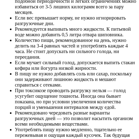
подобной периодичности и легких ограничениях можно
избавиться от 3-5 лишних килограмм всего за пару
месяцев.
Если вес превышает норму, не нужно игнорировать
разгрузочные дни.
Рекомендуется выпивать много жидкости. К питьевой
воде можно добавить 0,5 литра отвара шиповника.
Количество пищи, рекомендованное на день, нужно
делить на 3-4 равных частей и употреблять каждые 4
часа. Не стоит допускать ни сильного голода, ни
переедания.
Если мучает сильный голод, допускается выпить стакан
кефира или йогурта низкой жирности.
В пищу не нужно добавлять соль или сахар, поскольку
они задерживают лишнюю жидкость и мешают
справиться с отеками.
При токсикозе проводить разгрузку нельзя — голод
усугубит ощущение тошноты. Иногда она бывает
показана, но при условии увеличения количества
порций и уменьшения интервалов между едой.
Рекомендовано чередовать разные варианты
разгрузочных дней — это позволит насытить организм
всеми необходимыми веществами.
Употреблять пищу нужно медленно, тщательно ее
пережевывая и ощущая каждый кусочек. Так будущая