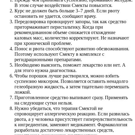
В этом случае воздействии Смекты повысится.
Курс не должен быть больше 3–7 дней. Если рвоту
остановить не удается, сообщают врачу.
Передозировка провоцирует запоры, так как средство
притормаживает перистальтику. Когда при
рекомендованном объеме снижается отхождение
каловых масс, количество корректируют. Не назначают
при хронической проблеме.
Понос и рвота способствуют развитию обезвоживания.
Поэтому используют Смекту в комплексе с
регидрационными препаратами.
Необходимо выяснить, поможет лекарство или нет. А
для этого нужна диагностика.
Чтобы порошок лучше растворился, можно взбить
суспензию миксером. Позволяется оставить ненадолго
гелеобразную жидкость, а затем тщательно перемешать
ложкой.
Приготовленное средство выпивают сразу. Применять
на следующие сутки нельзя.
Нужно убедиться, что терапия Смектой не
спровоцирует аллергическую реакцию. Если развилась
рвота, а у человека присутствует гиперчувствительность
к ингредиентам, заменяют медикамент. Фармакология
разработала достаточно лекарственных средств,